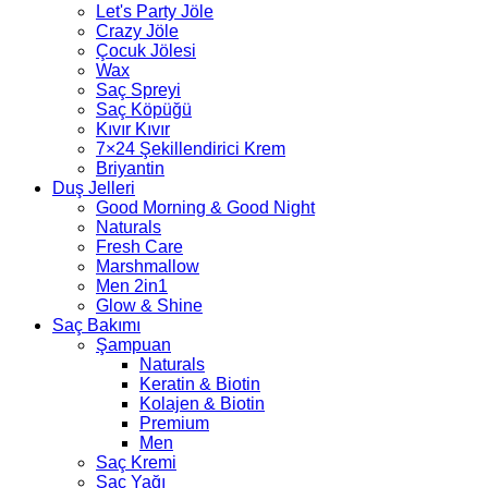
Let's Party Jöle
Crazy Jöle
Çocuk Jölesi
Wax
Saç Spreyi
Saç Köpüğü
Kıvır Kıvır
7×24 Şekillendirici Krem
Briyantin
Duş Jelleri
Good Morning & Good Night
Naturals
Fresh Care
Marshmallow
Men 2in1
Glow & Shine
Saç Bakımı
Şampuan
Naturals
Keratin & Biotin
Kolajen & Biotin
Premium
Men
Saç Kremi
Saç Yağı