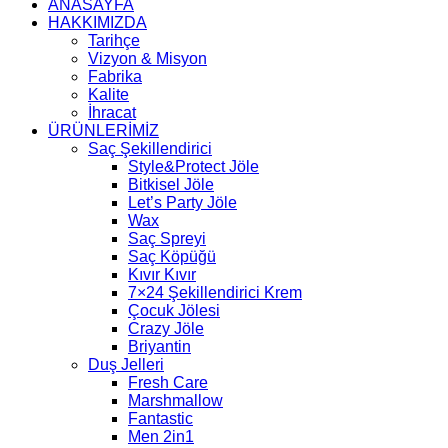
ANASAYFA
HAKKIMIZDA
Tarihçe
Vizyon & Misyon
Fabrika
Kalite
İhracat
ÜRÜNLERİMİZ
Saç Şekillendirici
Style&Protect Jöle
Bitkisel Jöle
Let’s Party Jöle
Wax
Saç Spreyi
Saç Köpüğü
Kıvır Kıvır
7×24 Şekillendirici Krem
Çocuk Jölesi
Crazy Jöle
Briyantin
Duş Jelleri
Fresh Care
Marshmallow
Fantastic
Men 2in1