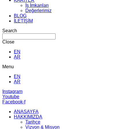
KARİYER
İş İmkanları
Değerlerimiz
BLOG
İLETİŞİM
Search
Close
EN
AR
Menu
EN
AR
Instagram
Youtube
Facebook-f
ANASAYFA
HAKKIMIZDA
Tarihçe
Vizyon & Misyon