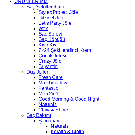
ÜRÜNLERİMİZ
Saç Şekillendirici
Style&Protect Jöle
Bitkisel Jöle
Let’s Party Jöle
Wax
Saç Spreyi
Saç Köpüğü
Kıvır Kıvır
7×24 Şekillendirici Krem
Çocuk Jölesi
Crazy Jöle
Briyantin
Duş Jelleri
Fresh Care
Marshmallow
Fantastic
Men 2in1
Good Morning & Good Night
Naturals
Glow & Shine
Saç Bakımı
Şampuan
Naturals
Keratin & Biotin