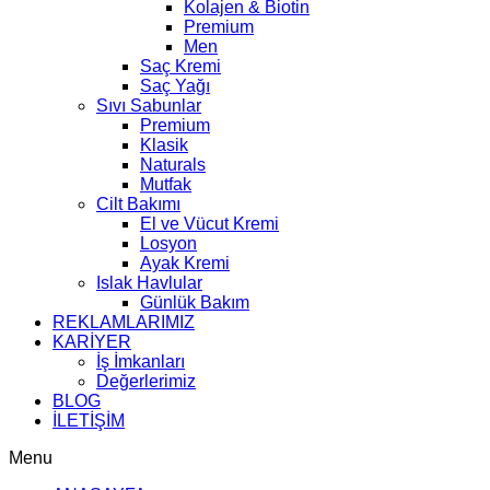
Kolajen & Biotin
Premium
Men
Saç Kremi
Saç Yağı
Sıvı Sabunlar
Premium
Klasik
Naturals
Mutfak
Cilt Bakımı
El ve Vücut Kremi
Losyon
Ayak Kremi
Islak Havlular
Günlük Bakım
REKLAMLARIMIZ
KARİYER
İş İmkanları
Değerlerimiz
BLOG
İLETİŞİM
Menu