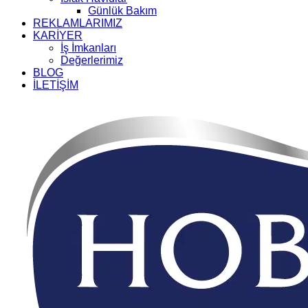
Günlük Bakım
REKLAMLARIMIZ
KARİYER
İş İmkanları
Değerlerimiz
BLOG
İLETİŞİM