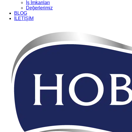
İş İmkanları
Değerlerimiz
BLOG
İLETİŞİM