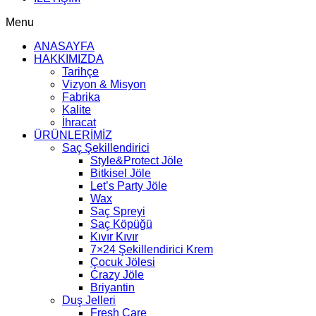
Menu
ANASAYFA
HAKKIMIZDA
Tarihçe
Vizyon & Misyon
Fabrika
Kalite
İhracat
ÜRÜNLERİMİZ
Saç Şekillendirici
Style&Protect Jöle
Bitkisel Jöle
Let’s Party Jöle
Wax
Saç Spreyi
Saç Köpüğü
Kıvır Kıvır
7×24 Şekillendirici Krem
Çocuk Jölesi
Crazy Jöle
Briyantin
Duş Jelleri
Fresh Care