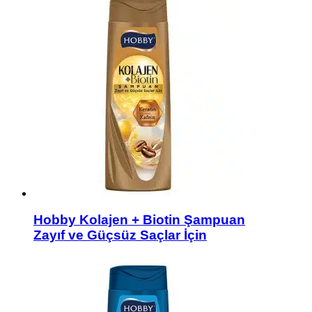
Hobby Kolajen + Biotin Şampuan
Zayıf ve Güçsüz Saçlar İçin