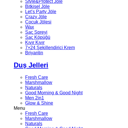
Style&Protect Jöle
Bitkisel Jöle
Let’s Party Jöle
Crazy Jöle
Çocuk Jölesi
Wax
Saç Spreyi
Saç Köpüğü
Kıvır Kıvır
7×24 Şekillendirici Krem
Briyantin
Duş Jelleri
Fresh Care
Marshmallow
Naturals
Good Morning & Good Night
Men 2in1
Glow & Shine
Menu
Fresh Care
Marshmallow
Naturals