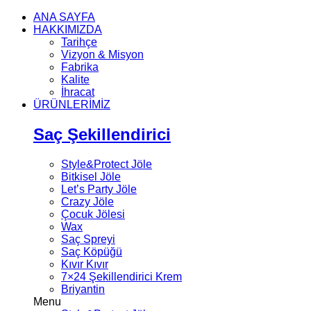
ANA SAYFA
HAKKIMIZDA
Tarihçe
Vizyon & Misyon
Fabrika
Kalite
İhracat
ÜRÜNLERİMİZ
Saç Şekillendirici
Style&Protect Jöle
Bitkisel Jöle
Let’s Party Jöle
Crazy Jöle
Çocuk Jölesi
Wax
Saç Spreyi
Saç Köpüğü
Kıvır Kıvır
7×24 Şekillendirici Krem
Briyantin
Menu