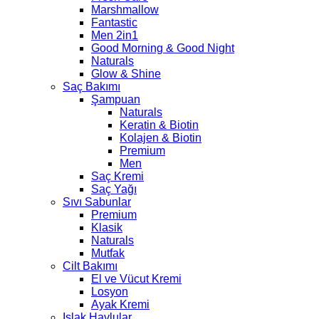
Marshmallow
Fantastic
Men 2in1
Good Morning & Good Night
Naturals
Glow & Shine
Saç Bakımı
Şampuan
Naturals
Keratin & Biotin
Kolajen & Biotin
Premium
Men
Saç Kremi
Saç Yağı
Sıvı Sabunlar
Premium
Klasik
Naturals
Mutfak
Cilt Bakımı
El ve Vücut Kremi
Losyon
Ayak Kremi
Islak Havlular