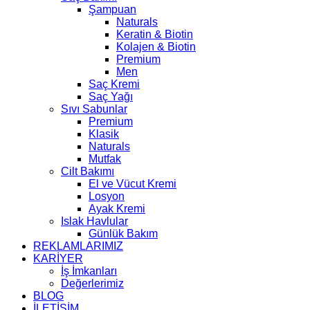
Şampuan
Naturals
Keratin & Biotin
Kolajen & Biotin
Premium
Men
Saç Kremi
Saç Yağı
Sıvı Sabunlar
Premium
Klasik
Naturals
Mutfak
Cilt Bakımı
El ve Vücut Kremi
Losyon
Ayak Kremi
Islak Havlular
Günlük Bakım
REKLAMLARIMIZ
KARİYER
İş İmkanları
Değerlerimiz
BLOG
İLETİŞİM