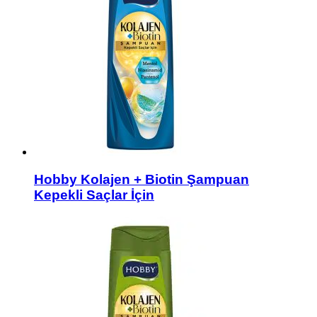
Hobby Kolajen + Biotin Şampuan
Kepekli Saçlar İçin