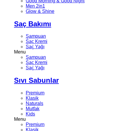
Good Morning & Good Night
Men 2in1
Glow & Shine
Saç Bakımı
Şampuan
Saç Kremi
Saç Yağı
Menu
Şampuan
Saç Kremi
Saç Yağı
Sıvı Sabunlar
Premium
Klasik
Naturals
Mutfak
Kids
Menu
Premium
Klasik