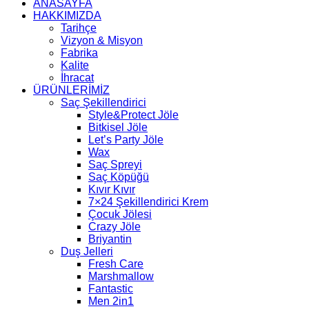
ANASAYFA
HAKKIMIZDA
Tarihçe
Vizyon & Misyon
Fabrika
Kalite
İhracat
ÜRÜNLERİMİZ
Saç Şekillendirici
Style&Protect Jöle
Bitkisel Jöle
Let’s Party Jöle
Wax
Saç Spreyi
Saç Köpüğü
Kıvır Kıvır
7×24 Şekillendirici Krem
Çocuk Jölesi
Crazy Jöle
Briyantin
Duş Jelleri
Fresh Care
Marshmallow
Fantastic
Men 2in1