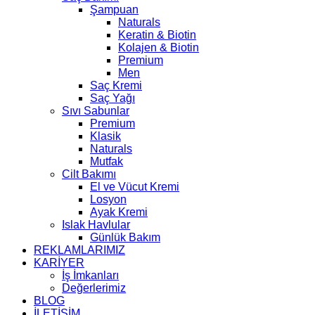
Şampuan
Naturals
Keratin & Biotin
Kolajen & Biotin
Premium
Men
Saç Kremi
Saç Yağı
Sıvı Sabunlar
Premium
Klasik
Naturals
Mutfak
Cilt Bakımı
El ve Vücut Kremi
Losyon
Ayak Kremi
Islak Havlular
Günlük Bakım
REKLAMLARIMIZ
KARİYER
İş İmkanları
Değerlerimiz
BLOG
İLETİŞİM