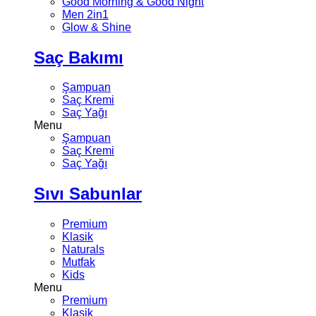
Good Morning & Good Night
Men 2in1
Glow & Shine
Saç Bakımı
Şampuan
Saç Kremi
Saç Yağı
Menu
Şampuan
Saç Kremi
Saç Yağı
Sıvı Sabunlar
Premium
Klasik
Naturals
Mutfak
Kids
Menu
Premium
Klasik