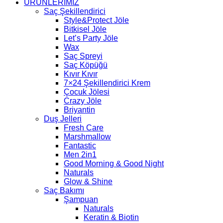
ÜRÜNLERİMİZ
Saç Şekillendirici
Style&Protect Jöle
Bitkisel Jöle
Let’s Party Jöle
Wax
Saç Spreyi
Saç Köpüğü
Kıvır Kıvır
7×24 Şekillendirici Krem
Çocuk Jölesi
Crazy Jöle
Briyantin
Duş Jelleri
Fresh Care
Marshmallow
Fantastic
Men 2in1
Good Morning & Good Night
Naturals
Glow & Shine
Saç Bakımı
Şampuan
Naturals
Keratin & Biotin