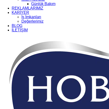
Günlük Bakım
REKLAMLARIMIZ
KARİYER
İş İmkanları
Değerlerimiz
BLOG
İLETİŞİM