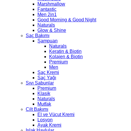
Marshmallow
Fantastic
Men 2in1
Good Morning & Good Night
Naturals
Glow & Shine
Saç Bakımı
Şampuan
Naturals
Keratin & Biotin
Kolajen & Biotin
Premium
Men
Saç Kremi
Saç Yağı
Sıvı Sabunlar
Premium
Klasik
Naturals
Mutfak
Cilt Bakımı
El ve Vücut Kremi
Losyon
Ayak Kremi
Islak Havlular