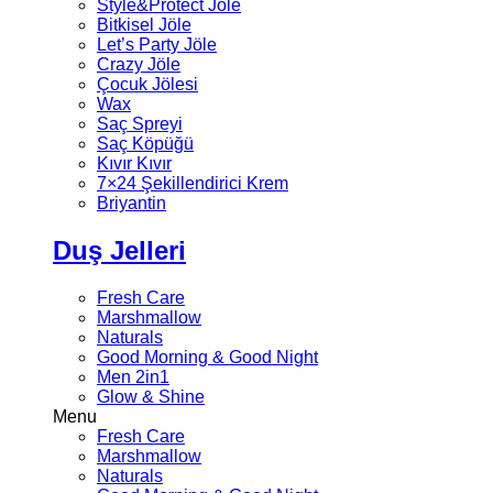
Style&Protect Jöle
Bitkisel Jöle
Let’s Party Jöle
Crazy Jöle
Çocuk Jölesi
Wax
Saç Spreyi
Saç Köpüğü
Kıvır Kıvır
7×24 Şekillendirici Krem
Briyantin
Duş Jelleri
Fresh Care
Marshmallow
Naturals
Good Morning & Good Night
Men 2in1
Glow & Shine
Menu
Fresh Care
Marshmallow
Naturals