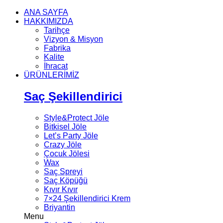
ANA SAYFA
HAKKIMIZDA
Tarihçe
Vizyon & Misyon
Fabrika
Kalite
İhracat
ÜRÜNLERİMİZ
Saç Şekillendirici
Style&Protect Jöle
Bitkisel Jöle
Let’s Party Jöle
Crazy Jöle
Çocuk Jölesi
Wax
Saç Spreyi
Saç Köpüğü
Kıvır Kıvır
7×24 Şekillendirici Krem
Briyantin
Menu