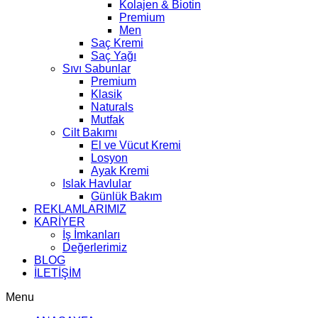
Kolajen & Biotin
Premium
Men
Saç Kremi
Saç Yağı
Sıvı Sabunlar
Premium
Klasik
Naturals
Mutfak
Cilt Bakımı
El ve Vücut Kremi
Losyon
Ayak Kremi
Islak Havlular
Günlük Bakım
REKLAMLARIMIZ
KARİYER
İş İmkanları
Değerlerimiz
BLOG
İLETİŞİM
Menu