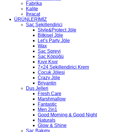
Fabrika
Kalite
İhracat
ÜRÜNLERİMİZ
Saç Şekillendirici
Style&Protect Jöle
Bitkisel Jöle
Let’s Party Jöle
Wax
Saç Spreyi
Saç Köpüğü
Kıvır Kıvır
7×24 Şekillendirici Krem
Çocuk Jölesi
Crazy Jöle
Briyantin
Duş Jelleri
Fresh Care
Marshmallow
Fantastic
Men 2in1
Good Morning & Good Night
Naturals
Glow & Shine
Saç Bakımı