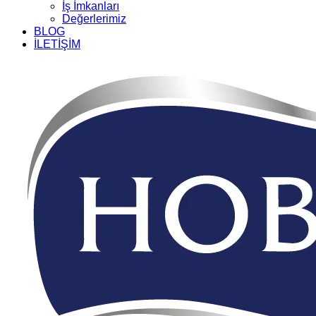
İş İmkanları
Değerlerimiz
BLOG
İLETİŞİM