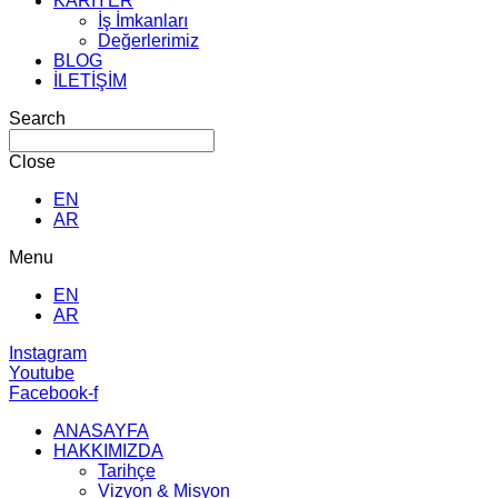
KARİYER
İş İmkanları
Değerlerimiz
BLOG
İLETİŞİM
Search
Close
EN
AR
Menu
EN
AR
Instagram
Youtube
Facebook-f
ANASAYFA
HAKKIMIZDA
Tarihçe
Vizyon & Misyon