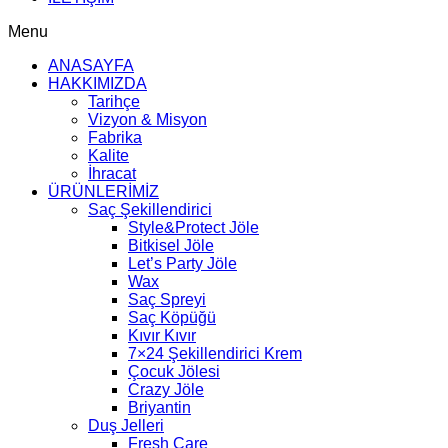
Menu
ANASAYFA
HAKKIMIZDA
Tarihçe
Vizyon & Misyon
Fabrika
Kalite
İhracat
ÜRÜNLERİMİZ
Saç Şekillendirici
Style&Protect Jöle
Bitkisel Jöle
Let’s Party Jöle
Wax
Saç Spreyi
Saç Köpüğü
Kıvır Kıvır
7×24 Şekillendirici Krem
Çocuk Jölesi
Crazy Jöle
Briyantin
Duş Jelleri
Fresh Care