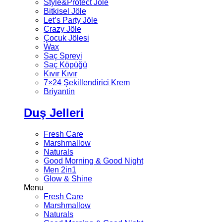
Style&Protect Jöle
Bitkisel Jöle
Let’s Party Jöle
Crazy Jöle
Çocuk Jölesi
Wax
Saç Spreyi
Saç Köpüğü
Kıvır Kıvır
7×24 Şekillendirici Krem
Briyantin
Duş Jelleri
Fresh Care
Marshmallow
Naturals
Good Morning & Good Night
Men 2in1
Glow & Shine
Menu
Fresh Care
Marshmallow
Naturals