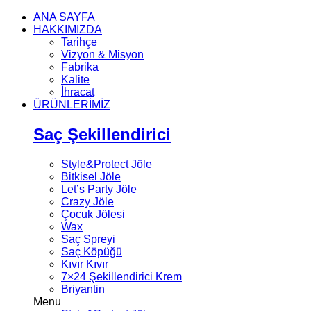
ANA SAYFA
HAKKIMIZDA
Tarihçe
Vizyon & Misyon
Fabrika
Kalite
İhracat
ÜRÜNLERİMİZ
Saç Şekillendirici
Style&Protect Jöle
Bitkisel Jöle
Let’s Party Jöle
Crazy Jöle
Çocuk Jölesi
Wax
Saç Spreyi
Saç Köpüğü
Kıvır Kıvır
7×24 Şekillendirici Krem
Briyantin
Menu