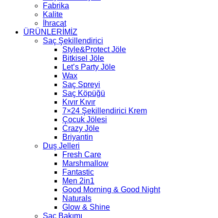
Fabrika
Kalite
İhracat
ÜRÜNLERİMİZ
Saç Şekillendirici
Style&Protect Jöle
Bitkisel Jöle
Let’s Party Jöle
Wax
Saç Spreyi
Saç Köpüğü
Kıvır Kıvır
7×24 Şekillendirici Krem
Çocuk Jölesi
Crazy Jöle
Briyantin
Duş Jelleri
Fresh Care
Marshmallow
Fantastic
Men 2in1
Good Morning & Good Night
Naturals
Glow & Shine
Saç Bakımı