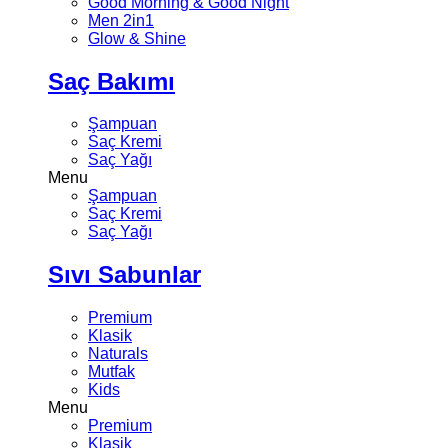
Good Morning & Good Night
Men 2in1
Glow & Shine
Saç Bakımı
Şampuan
Saç Kremi
Saç Yağı
Menu
Şampuan
Saç Kremi
Saç Yağı
Sıvı Sabunlar
Premium
Klasik
Naturals
Mutfak
Kids
Menu
Premium
Klasik