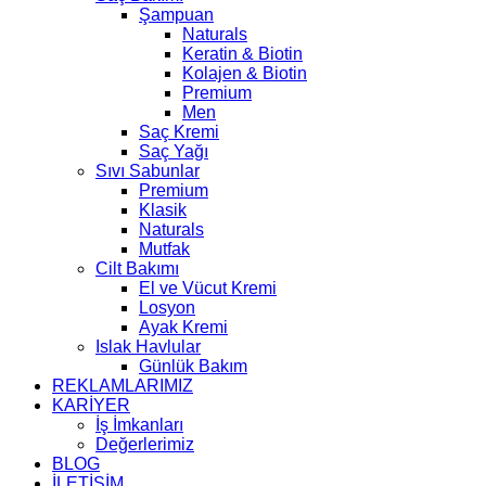
Şampuan
Naturals
Keratin & Biotin
Kolajen & Biotin
Premium
Men
Saç Kremi
Saç Yağı
Sıvı Sabunlar
Premium
Klasik
Naturals
Mutfak
Cilt Bakımı
El ve Vücut Kremi
Losyon
Ayak Kremi
Islak Havlular
Günlük Bakım
REKLAMLARIMIZ
KARİYER
İş İmkanları
Değerlerimiz
BLOG
İLETİŞİM