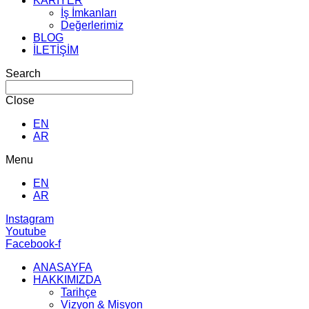
KARİYER
İş İmkanları
Değerlerimiz
BLOG
İLETİŞİM
Search
Close
EN
AR
Menu
EN
AR
Instagram
Youtube
Facebook-f
ANASAYFA
HAKKIMIZDA
Tarihçe
Vizyon & Misyon