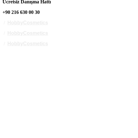
Ücretsiz Danışma Hattı
+90 216 630 00 30
/
HobbyCosmetics
/
HobbyCosmetics
/
HobbyCosmetics