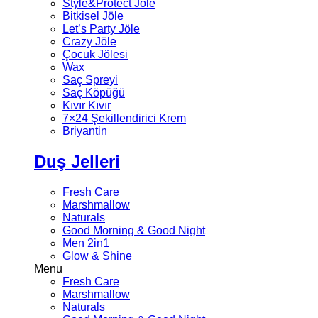
Style&Protect Jöle
Bitkisel Jöle
Let’s Party Jöle
Crazy Jöle
Çocuk Jölesi
Wax
Saç Spreyi
Saç Köpüğü
Kıvır Kıvır
7×24 Şekillendirici Krem
Briyantin
Duş Jelleri
Fresh Care
Marshmallow
Naturals
Good Morning & Good Night
Men 2in1
Glow & Shine
Menu
Fresh Care
Marshmallow
Naturals