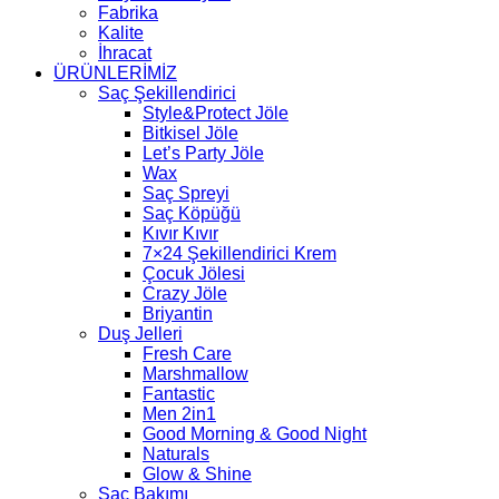
Fabrika
Kalite
İhracat
ÜRÜNLERİMİZ
Saç Şekillendirici
Style&Protect Jöle
Bitkisel Jöle
Let’s Party Jöle
Wax
Saç Spreyi
Saç Köpüğü
Kıvır Kıvır
7×24 Şekillendirici Krem
Çocuk Jölesi
Crazy Jöle
Briyantin
Duş Jelleri
Fresh Care
Marshmallow
Fantastic
Men 2in1
Good Morning & Good Night
Naturals
Glow & Shine
Saç Bakımı