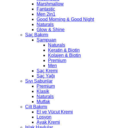
Marshmallow
Fantastic
Men 2in1
Good Morning & Good Night
Naturals
Glow & Shine
Saç Bakımı
Şampuan
Naturals
Keratin & Biotin
Kolajen & Biotin
Premium
Men
Saç Kremi
Saç Yağı
Sıvı Sabunlar
Premium
Klasik
Naturals
Mutfak
Cilt Bakımı
El ve Vücut Kremi
Losyon
Ayak Kremi
Islak Havlular