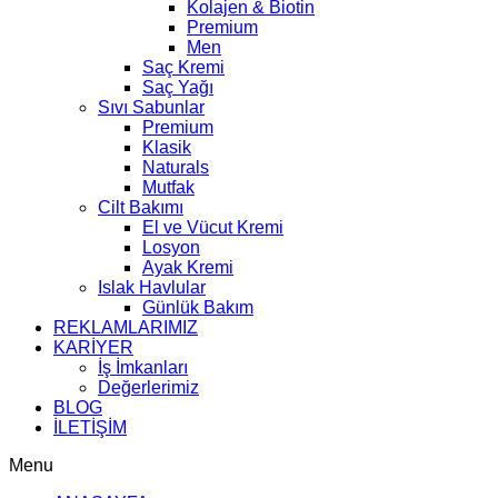
Kolajen & Biotin
Premium
Men
Saç Kremi
Saç Yağı
Sıvı Sabunlar
Premium
Klasik
Naturals
Mutfak
Cilt Bakımı
El ve Vücut Kremi
Losyon
Ayak Kremi
Islak Havlular
Günlük Bakım
REKLAMLARIMIZ
KARİYER
İş İmkanları
Değerlerimiz
BLOG
İLETİŞİM
Menu