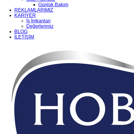
Günlük Bakım
REKLAMLARIMIZ
KARİYER
İş İmkanları
Değerlerimiz
BLOG
İLETİŞİM