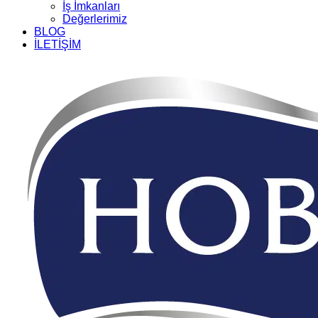
İş İmkanları
Değerlerimiz
BLOG
İLETİŞİM