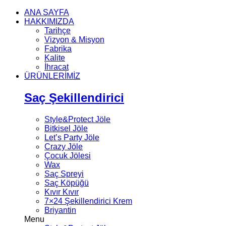
ANA SAYFA
HAKKIMIZDA
Tarihçe
Vizyon & Misyon
Fabrika
Kalite
İhracat
ÜRÜNLERİMİZ
Saç Şekillendirici
Style&Protect Jöle
Bitkisel Jöle
Let’s Party Jöle
Crazy Jöle
Çocuk Jölesi
Wax
Saç Spreyi
Saç Köpüğü
Kıvır Kıvır
7×24 Şekillendirici Krem
Briyantin
Menu