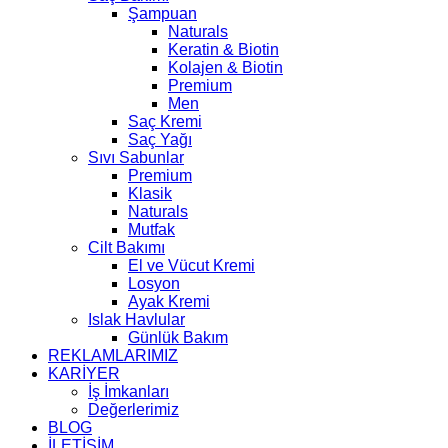
Şampuan
Naturals
Keratin & Biotin
Kolajen & Biotin
Premium
Men
Saç Kremi
Saç Yağı
Sıvı Sabunlar
Premium
Klasik
Naturals
Mutfak
Cilt Bakımı
El ve Vücut Kremi
Losyon
Ayak Kremi
Islak Havlular
Günlük Bakım
REKLAMLARIMIZ
KARİYER
İş İmkanları
Değerlerimiz
BLOG
İLETİŞİM