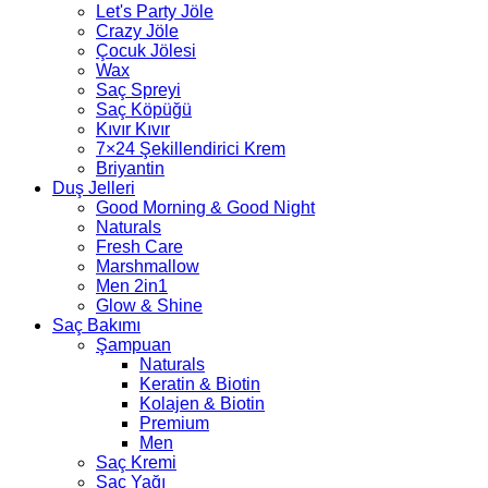
Let's Party Jöle
Crazy Jöle
Çocuk Jölesi
Wax
Saç Spreyi
Saç Köpüğü
Kıvır Kıvır
7×24 Şekillendirici Krem
Briyantin
Duş Jelleri
Good Morning & Good Night
Naturals
Fresh Care
Marshmallow
Men 2in1
Glow & Shine
Saç Bakımı
Şampuan
Naturals
Keratin & Biotin
Kolajen & Biotin
Premium
Men
Saç Kremi
Saç Yağı