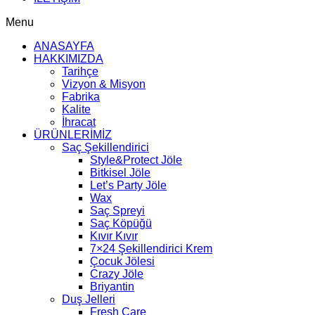
Menu
ANASAYFA
HAKKIMIZDA
Tarihçe
Vizyon & Misyon
Fabrika
Kalite
İhracat
ÜRÜNLERİMİZ
Saç Şekillendirici
Style&Protect Jöle
Bitkisel Jöle
Let’s Party Jöle
Wax
Saç Spreyi
Saç Köpüğü
Kıvır Kıvır
7×24 Şekillendirici Krem
Çocuk Jölesi
Crazy Jöle
Briyantin
Duş Jelleri
Fresh Care