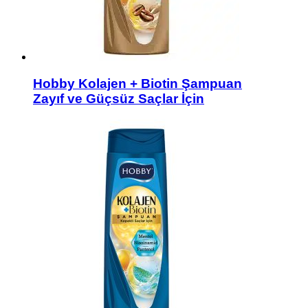
Hobby Kolajen + Biotin Şampuan
Zayıf ve Güçsüz Saçlar İçin