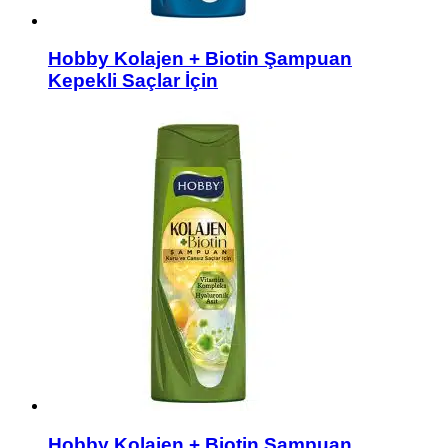
Hobby Kolajen + Biotin Şampuan
Kepekli Saçlar İçin
Hobby Kolajen + Biotin Şampuan