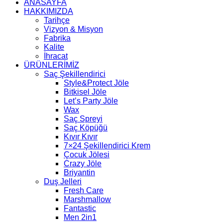
ANASAYFA
HAKKIMIZDA
Tarihçe
Vizyon & Misyon
Fabrika
Kalite
İhracat
ÜRÜNLERİMİZ
Saç Şekillendirici
Style&Protect Jöle
Bitkisel Jöle
Let’s Party Jöle
Wax
Saç Spreyi
Saç Köpüğü
Kıvır Kıvır
7×24 Şekillendirici Krem
Çocuk Jölesi
Crazy Jöle
Briyantin
Duş Jelleri
Fresh Care
Marshmallow
Fantastic
Men 2in1