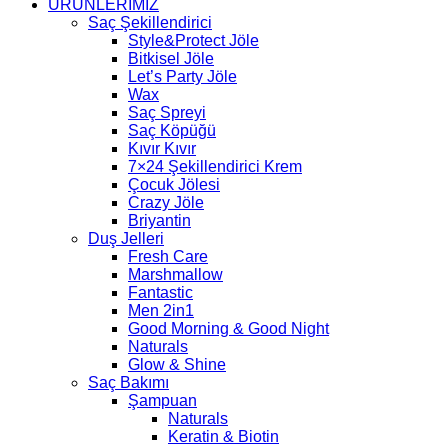
ÜRÜNLERİMİZ
Saç Şekillendirici
Style&Protect Jöle
Bitkisel Jöle
Let’s Party Jöle
Wax
Saç Spreyi
Saç Köpüğü
Kıvır Kıvır
7×24 Şekillendirici Krem
Çocuk Jölesi
Crazy Jöle
Briyantin
Duş Jelleri
Fresh Care
Marshmallow
Fantastic
Men 2in1
Good Morning & Good Night
Naturals
Glow & Shine
Saç Bakımı
Şampuan
Naturals
Keratin & Biotin