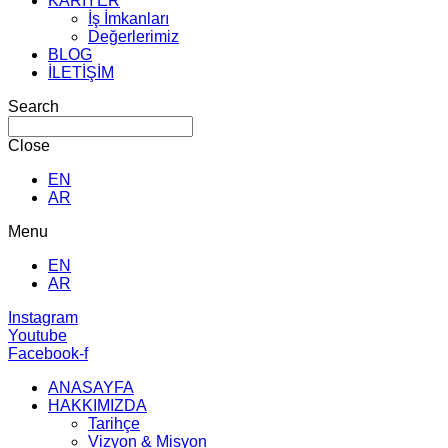
KARİYER
İş İmkanları
Değerlerimiz
BLOG
İLETİŞİM
Search
Close
EN
AR
Menu
EN
AR
Instagram
Youtube
Facebook-f
ANASAYFA
HAKKIMIZDA
Tarihçe
Vizyon & Misyon