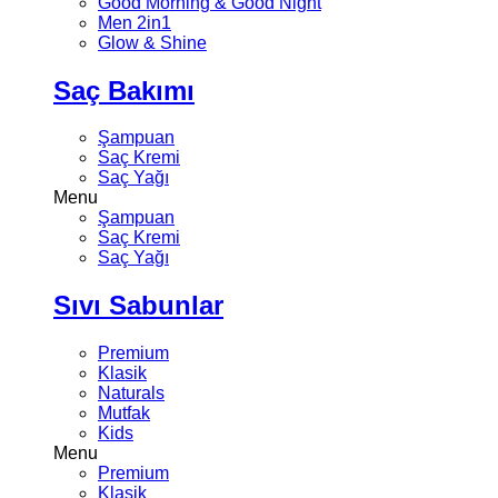
Good Morning & Good Night
Men 2in1
Glow & Shine
Saç Bakımı
Şampuan
Saç Kremi
Saç Yağı
Menu
Şampuan
Saç Kremi
Saç Yağı
Sıvı Sabunlar
Premium
Klasik
Naturals
Mutfak
Kids
Menu
Premium
Klasik