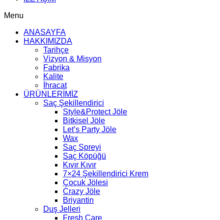
Menu
ANASAYFA
HAKKIMIZDA
Tarihçe
Vizyon & Misyon
Fabrika
Kalite
İhracat
ÜRÜNLERİMİZ
Saç Şekillendirici
Style&Protect Jöle
Bitkisel Jöle
Let’s Party Jöle
Wax
Saç Spreyi
Saç Köpüğü
Kıvır Kıvır
7×24 Şekillendirici Krem
Çocuk Jölesi
Crazy Jöle
Briyantin
Duş Jelleri
Fresh Care