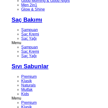
Good Morning & Good Night
Men 2in1
Glow & Shine
Saç Bakımı
Şampuan
Saç Kremi
Saç Yağı
Menu
Şampuan
Saç Kremi
Saç Yağı
Sıvı Sabunlar
Premium
Klasik
Naturals
Mutfak
Kids
Menu
Premium
Klasik