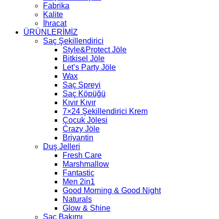
Fabrika
Kalite
İhracat
ÜRÜNLERİMİZ
Saç Şekillendirici
Style&Protect Jöle
Bitkisel Jöle
Let’s Party Jöle
Wax
Saç Spreyi
Saç Köpüğü
Kıvır Kıvır
7×24 Şekillendirici Krem
Çocuk Jölesi
Crazy Jöle
Briyantin
Duş Jelleri
Fresh Care
Marshmallow
Fantastic
Men 2in1
Good Morning & Good Night
Naturals
Glow & Shine
Saç Bakımı