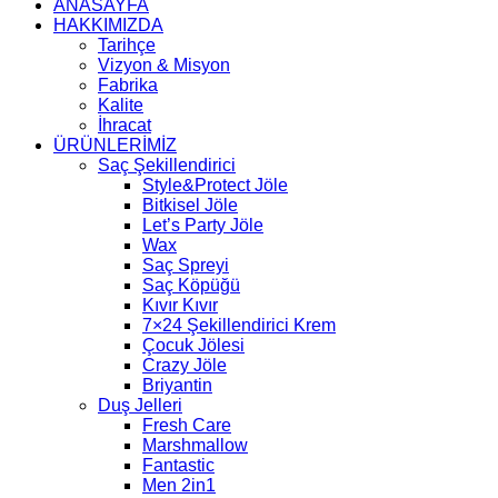
ANASAYFA
HAKKIMIZDA
Tarihçe
Vizyon & Misyon
Fabrika
Kalite
İhracat
ÜRÜNLERİMİZ
Saç Şekillendirici
Style&Protect Jöle
Bitkisel Jöle
Let’s Party Jöle
Wax
Saç Spreyi
Saç Köpüğü
Kıvır Kıvır
7×24 Şekillendirici Krem
Çocuk Jölesi
Crazy Jöle
Briyantin
Duş Jelleri
Fresh Care
Marshmallow
Fantastic
Men 2in1