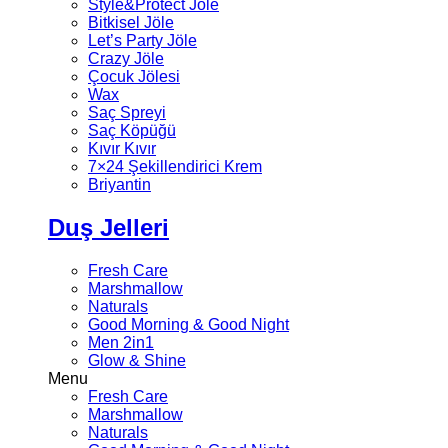
Style&Protect Jöle
Bitkisel Jöle
Let’s Party Jöle
Crazy Jöle
Çocuk Jölesi
Wax
Saç Spreyi
Saç Köpüğü
Kıvır Kıvır
7×24 Şekillendirici Krem
Briyantin
Duş Jelleri
Fresh Care
Marshmallow
Naturals
Good Morning & Good Night
Men 2in1
Glow & Shine
Menu
Fresh Care
Marshmallow
Naturals