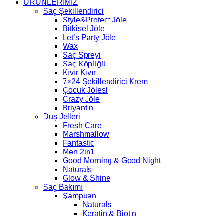
ÜRÜNLERİMİZ
Saç Şekillendirici
Style&Protect Jöle
Bitkisel Jöle
Let’s Party Jöle
Wax
Saç Spreyi
Saç Köpüğü
Kıvır Kıvır
7×24 Şekillendirici Krem
Çocuk Jölesi
Crazy Jöle
Briyantin
Duş Jelleri
Fresh Care
Marshmallow
Fantastic
Men 2in1
Good Morning & Good Night
Naturals
Glow & Shine
Saç Bakımı
Şampuan
Naturals
Keratin & Biotin