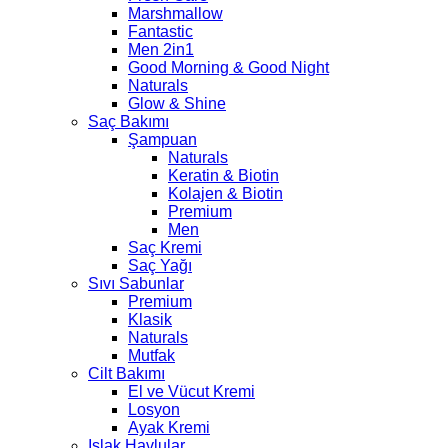
Marshmallow
Fantastic
Men 2in1
Good Morning & Good Night
Naturals
Glow & Shine
Saç Bakımı
Şampuan
Naturals
Keratin & Biotin
Kolajen & Biotin
Premium
Men
Saç Kremi
Saç Yağı
Sıvı Sabunlar
Premium
Klasik
Naturals
Mutfak
Cilt Bakımı
El ve Vücut Kremi
Losyon
Ayak Kremi
Islak Havlular