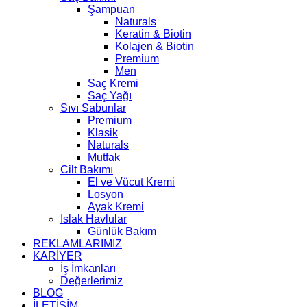
Şampuan
Naturals
Keratin & Biotin
Kolajen & Biotin
Premium
Men
Saç Kremi
Saç Yağı
Sıvı Sabunlar
Premium
Klasik
Naturals
Mutfak
Cilt Bakımı
El ve Vücut Kremi
Losyon
Ayak Kremi
Islak Havlular
Günlük Bakım
REKLAMLARIMIZ
KARİYER
İş İmkanları
Değerlerimiz
BLOG
İLETİŞİM