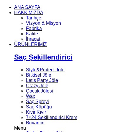
ANA SAYFA
HAKKIMIZDA
Tarihçe
Vizyon & Misyon
Fabrika
Kalite
İhracat
ÜRÜNLERİMİZ
Saç Şekillendirici
Style&Protect Jöle
Bitkisel Jöle
Let’s Party Jöle
Crazy Jöle
Çocuk Jölesi
Wax
Saç Spreyi
Saç Köpüğü
Kıvır Kıvır
7×24 Şekillendirici Krem
Briyantin
Menu