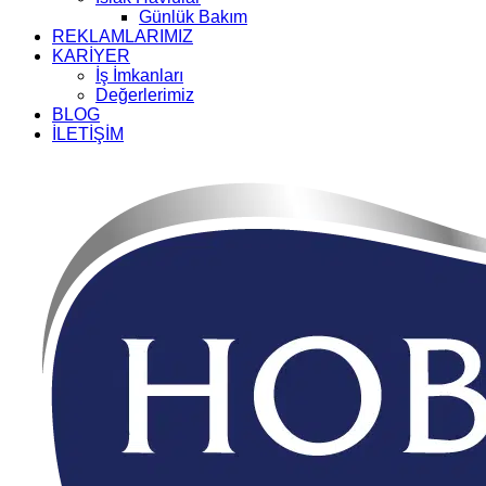
Günlük Bakım
REKLAMLARIMIZ
KARİYER
İş İmkanları
Değerlerimiz
BLOG
İLETİŞİM