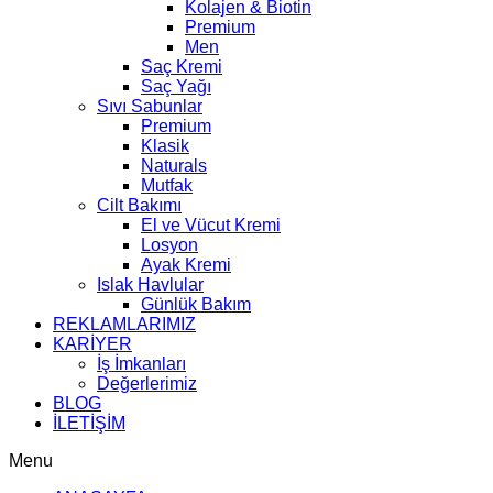
Kolajen & Biotin
Premium
Men
Saç Kremi
Saç Yağı
Sıvı Sabunlar
Premium
Klasik
Naturals
Mutfak
Cilt Bakımı
El ve Vücut Kremi
Losyon
Ayak Kremi
Islak Havlular
Günlük Bakım
REKLAMLARIMIZ
KARİYER
İş İmkanları
Değerlerimiz
BLOG
İLETİŞİM
Menu