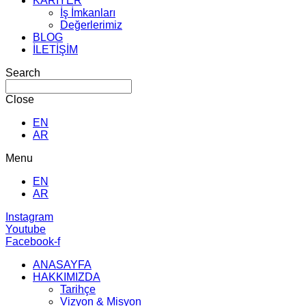
KARİYER
İş İmkanları
Değerlerimiz
BLOG
İLETİŞİM
Search
Close
EN
AR
Menu
EN
AR
Instagram
Youtube
Facebook-f
ANASAYFA
HAKKIMIZDA
Tarihçe
Vizyon & Misyon