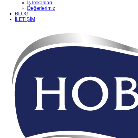
İş İmkanları
Değerlerimiz
BLOG
İLETİŞİM