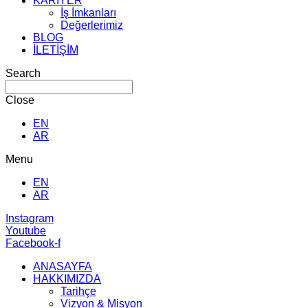
KARİYER
İş İmkanları
Değerlerimiz
BLOG
İLETİŞİM
Search
Close
EN
AR
Menu
EN
AR
Instagram
Youtube
Facebook-f
ANASAYFA
HAKKIMIZDA
Tarihçe
Vizyon & Misyon