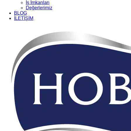
İş İmkanları
Değerlerimiz
BLOG
İLETİŞİM