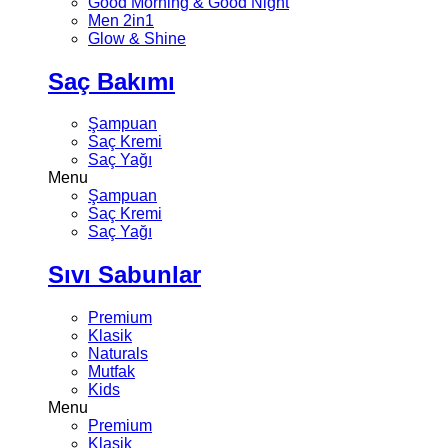
Good Morning & Good Night
Men 2in1
Glow & Shine
Saç Bakımı
Şampuan
Saç Kremi
Saç Yağı
Menu
Şampuan
Saç Kremi
Saç Yağı
Sıvı Sabunlar
Premium
Klasik
Naturals
Mutfak
Kids
Menu
Premium
Klasik