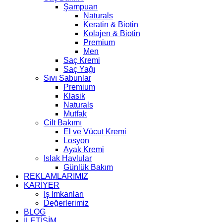
Şampuan
Naturals
Keratin & Biotin
Kolajen & Biotin
Premium
Men
Saç Kremi
Saç Yağı
Sıvı Sabunlar
Premium
Klasik
Naturals
Mutfak
Cilt Bakımı
El ve Vücut Kremi
Losyon
Ayak Kremi
Islak Havlular
Günlük Bakım
REKLAMLARIMIZ
KARİYER
İş İmkanları
Değerlerimiz
BLOG
İLETİŞİM