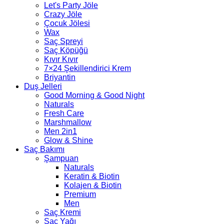
Let's Party Jöle
Crazy Jöle
Çocuk Jölesi
Wax
Saç Spreyi
Saç Köpüğü
Kıvır Kıvır
7×24 Şekillendirici Krem
Briyantin
Duş Jelleri
Good Morning & Good Night
Naturals
Fresh Care
Marshmallow
Men 2in1
Glow & Shine
Saç Bakımı
Şampuan
Naturals
Keratin & Biotin
Kolajen & Biotin
Premium
Men
Saç Kremi
Saç Yağı