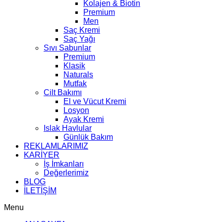
Kolajen & Biotin
Premium
Men
Saç Kremi
Saç Yağı
Sıvı Sabunlar
Premium
Klasik
Naturals
Mutfak
Cilt Bakımı
El ve Vücut Kremi
Losyon
Ayak Kremi
Islak Havlular
Günlük Bakım
REKLAMLARIMIZ
KARİYER
İş İmkanları
Değerlerimiz
BLOG
İLETİŞİM
Menu