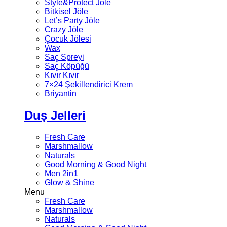
Style&Protect Jöle
Bitkisel Jöle
Let’s Party Jöle
Crazy Jöle
Çocuk Jölesi
Wax
Saç Spreyi
Saç Köpüğü
Kıvır Kıvır
7×24 Şekillendirici Krem
Briyantin
Duş Jelleri
Fresh Care
Marshmallow
Naturals
Good Morning & Good Night
Men 2in1
Glow & Shine
Menu
Fresh Care
Marshmallow
Naturals