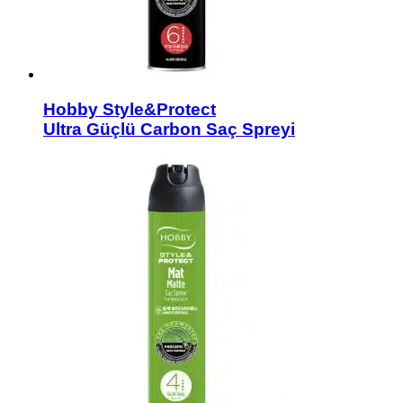
Hobby Style&Protect
Ultra Güçlü Carbon Saç Spreyi