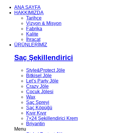
ANA SAYFA
HAKKIMIZDA
Tarihçe
Vizyon & Misyon
Fabrika
Kalite
İhracat
ÜRÜNLERİMİZ
Saç Şekillendirici
Style&Protect Jöle
Bitkisel Jöle
Let’s Party Jöle
Crazy Jöle
Çocuk Jölesi
Wax
Saç Spreyi
Saç Köpüğü
Kıvır Kıvır
7×24 Şekillendirici Krem
Briyantin
Menu