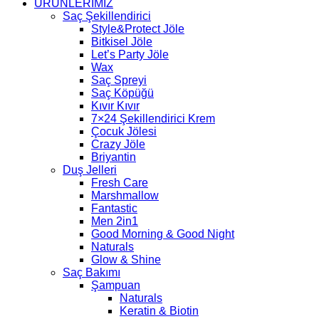
ÜRÜNLERİMİZ
Saç Şekillendirici
Style&Protect Jöle
Bitkisel Jöle
Let’s Party Jöle
Wax
Saç Spreyi
Saç Köpüğü
Kıvır Kıvır
7×24 Şekillendirici Krem
Çocuk Jölesi
Crazy Jöle
Briyantin
Duş Jelleri
Fresh Care
Marshmallow
Fantastic
Men 2in1
Good Morning & Good Night
Naturals
Glow & Shine
Saç Bakımı
Şampuan
Naturals
Keratin & Biotin