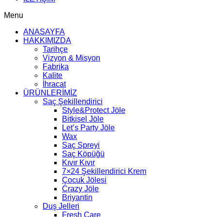
Menu
ANASAYFA
HAKKIMIZDA
Tarihçe
Vizyon & Misyon
Fabrika
Kalite
İhracat
ÜRÜNLERİMİZ
Saç Şekillendirici
Style&Protect Jöle
Bitkisel Jöle
Let’s Party Jöle
Wax
Saç Spreyi
Saç Köpüğü
Kıvır Kıvır
7×24 Şekillendirici Krem
Çocuk Jölesi
Crazy Jöle
Briyantin
Duş Jelleri
Fresh Care