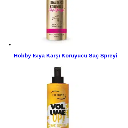
Hobby Isıya Karşı Koruyucu Saç Spreyi