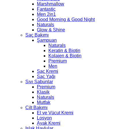
Marshmallow
Fantastic
Men 2in1
Good Morning & Good Night
Naturals
Glow & Shine
Saç Bakımı
Şampuan
Naturals
Keratin & Biotin
Kolajen & Biotin
Premium
Men
Saç Kremi
Saç Yağı
Sıvı Sabunlar
Premium
Klasik
Naturals
Mutfak
Cilt Bakımı
El ve Vücut Kremi
Losyon
Ayak Kremi
Islak Havlular