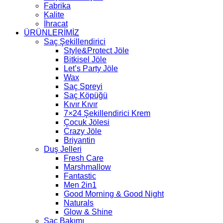
Fabrika
Kalite
İhracat
ÜRÜNLERİMİZ
Saç Şekillendirici
Style&Protect Jöle
Bitkisel Jöle
Let’s Party Jöle
Wax
Saç Spreyi
Saç Köpüğü
Kıvır Kıvır
7×24 Şekillendirici Krem
Çocuk Jölesi
Crazy Jöle
Briyantin
Duş Jelleri
Fresh Care
Marshmallow
Fantastic
Men 2in1
Good Morning & Good Night
Naturals
Glow & Shine
Saç Bakımı