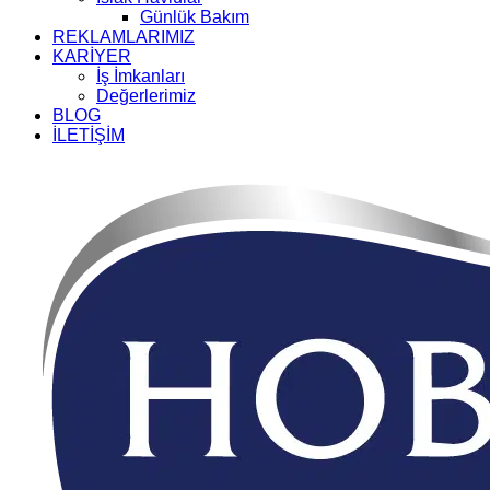
Günlük Bakım
REKLAMLARIMIZ
KARİYER
İş İmkanları
Değerlerimiz
BLOG
İLETİŞİM