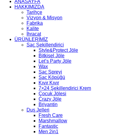
ANASAYFA
HAKKIMIZDA
Tarihçe
Vizyon & Misyon
Fabrika
Kalite
İhracat
ÜRÜNLERİMİZ
Saç Şekillendirici
Style&Protect Jöle
Bitkisel Jöle
Let’s Party Jöle
Wax
Saç Spreyi
Saç Köpüğü
Kıvır Kıvır
7×24 Şekillendirici Krem
Çocuk Jölesi
Crazy Jöle
Briyantin
Duş Jelleri
Fresh Care
Marshmallow
Fantastic
Men 2in1