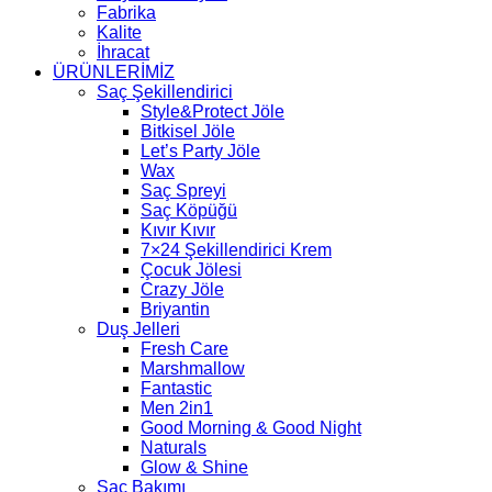
Fabrika
Kalite
İhracat
ÜRÜNLERİMİZ
Saç Şekillendirici
Style&Protect Jöle
Bitkisel Jöle
Let’s Party Jöle
Wax
Saç Spreyi
Saç Köpüğü
Kıvır Kıvır
7×24 Şekillendirici Krem
Çocuk Jölesi
Crazy Jöle
Briyantin
Duş Jelleri
Fresh Care
Marshmallow
Fantastic
Men 2in1
Good Morning & Good Night
Naturals
Glow & Shine
Saç Bakımı