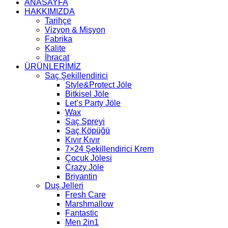
ANASAYFA
HAKKIMIZDA
Tarihçe
Vizyon & Misyon
Fabrika
Kalite
İhracat
ÜRÜNLERİMİZ
Saç Şekillendirici
Style&Protect Jöle
Bitkisel Jöle
Let’s Party Jöle
Wax
Saç Spreyi
Saç Köpüğü
Kıvır Kıvır
7×24 Şekillendirici Krem
Çocuk Jölesi
Crazy Jöle
Briyantin
Duş Jelleri
Fresh Care
Marshmallow
Fantastic
Men 2in1