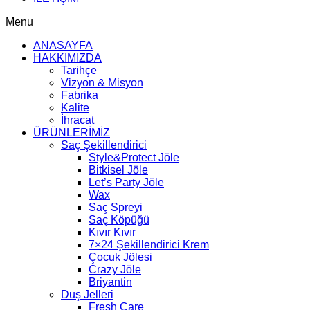
Menu
ANASAYFA
HAKKIMIZDA
Tarihçe
Vizyon & Misyon
Fabrika
Kalite
İhracat
ÜRÜNLERİMİZ
Saç Şekillendirici
Style&Protect Jöle
Bitkisel Jöle
Let’s Party Jöle
Wax
Saç Spreyi
Saç Köpüğü
Kıvır Kıvır
7×24 Şekillendirici Krem
Çocuk Jölesi
Crazy Jöle
Briyantin
Duş Jelleri
Fresh Care