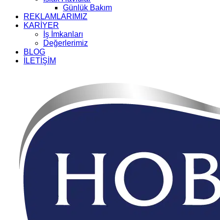
Günlük Bakım
REKLAMLARIMIZ
KARİYER
İş İmkanları
Değerlerimiz
BLOG
İLETİŞİM