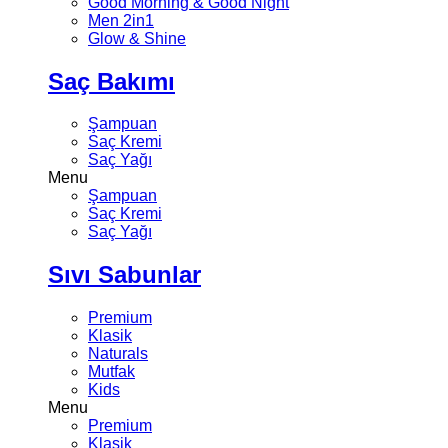
Good Morning & Good Night
Men 2in1
Glow & Shine
Saç Bakımı
Şampuan
Saç Kremi
Saç Yağı
Menu
Şampuan
Saç Kremi
Saç Yağı
Sıvı Sabunlar
Premium
Klasik
Naturals
Mutfak
Kids
Menu
Premium
Klasik