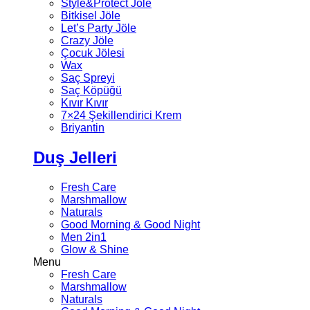
Style&Protect Jöle
Bitkisel Jöle
Let’s Party Jöle
Crazy Jöle
Çocuk Jölesi
Wax
Saç Spreyi
Saç Köpüğü
Kıvır Kıvır
7×24 Şekillendirici Krem
Briyantin
Duş Jelleri
Fresh Care
Marshmallow
Naturals
Good Morning & Good Night
Men 2in1
Glow & Shine
Menu
Fresh Care
Marshmallow
Naturals