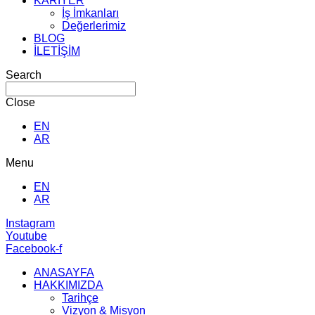
KARİYER
İş İmkanları
Değerlerimiz
BLOG
İLETİŞİM
Search
Close
EN
AR
Menu
EN
AR
Instagram
Youtube
Facebook-f
ANASAYFA
HAKKIMIZDA
Tarihçe
Vizyon & Misyon