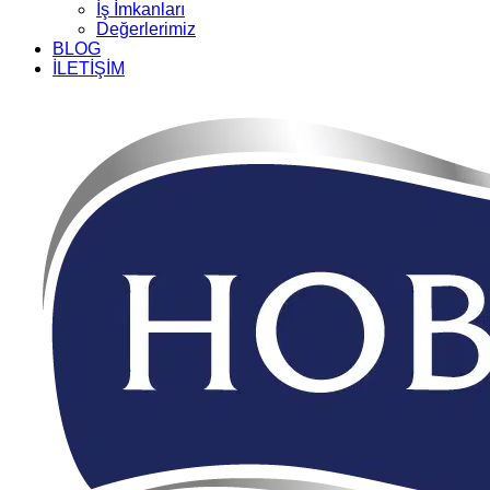
İş İmkanları
Değerlerimiz
BLOG
İLETİŞİM