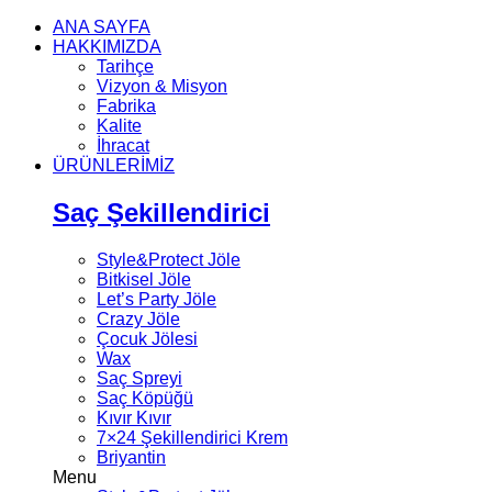
ANA SAYFA
HAKKIMIZDA
Tarihçe
Vizyon & Misyon
Fabrika
Kalite
İhracat
ÜRÜNLERİMİZ
Saç Şekillendirici
Style&Protect Jöle
Bitkisel Jöle
Let’s Party Jöle
Crazy Jöle
Çocuk Jölesi
Wax
Saç Spreyi
Saç Köpüğü
Kıvır Kıvır
7×24 Şekillendirici Krem
Briyantin
Menu