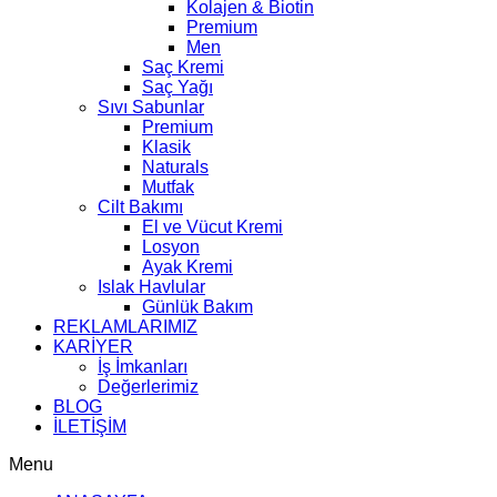
Kolajen & Biotin
Premium
Men
Saç Kremi
Saç Yağı
Sıvı Sabunlar
Premium
Klasik
Naturals
Mutfak
Cilt Bakımı
El ve Vücut Kremi
Losyon
Ayak Kremi
Islak Havlular
Günlük Bakım
REKLAMLARIMIZ
KARİYER
İş İmkanları
Değerlerimiz
BLOG
İLETİŞİM
Menu