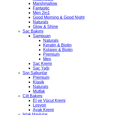
Marshmallow
Fantastic
Men 2in1
Good Morning & Good Night
Naturals
Glow & Shine
Saç Bakımı
Şampuan
Naturals
Keratin & Biotin
Kolajen & Biotin
Premium
Men
Saç Kremi
Saç Yağı
Sıvı Sabunlar
Premium
Klasik
Naturals
Mutfak
Cilt Bakımı
El ve Vücut Kremi
Losyon
Ayak Kremi
Islak Havlular