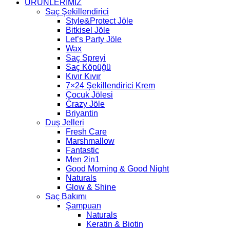
ÜRÜNLERİMİZ
Saç Şekillendirici
Style&Protect Jöle
Bitkisel Jöle
Let’s Party Jöle
Wax
Saç Spreyi
Saç Köpüğü
Kıvır Kıvır
7×24 Şekillendirici Krem
Çocuk Jölesi
Crazy Jöle
Briyantin
Duş Jelleri
Fresh Care
Marshmallow
Fantastic
Men 2in1
Good Morning & Good Night
Naturals
Glow & Shine
Saç Bakımı
Şampuan
Naturals
Keratin & Biotin