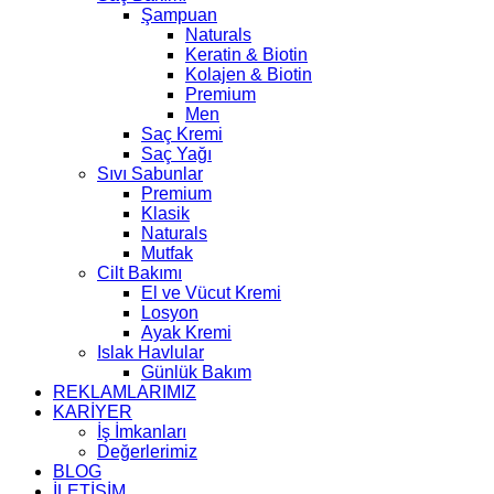
Şampuan
Naturals
Keratin & Biotin
Kolajen & Biotin
Premium
Men
Saç Kremi
Saç Yağı
Sıvı Sabunlar
Premium
Klasik
Naturals
Mutfak
Cilt Bakımı
El ve Vücut Kremi
Losyon
Ayak Kremi
Islak Havlular
Günlük Bakım
REKLAMLARIMIZ
KARİYER
İş İmkanları
Değerlerimiz
BLOG
İLETİŞİM