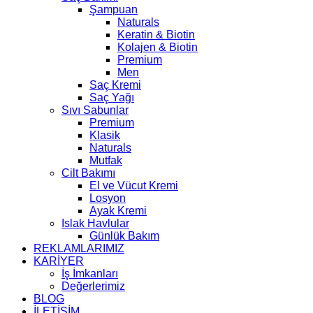
Şampuan
Naturals
Keratin & Biotin
Kolajen & Biotin
Premium
Men
Saç Kremi
Saç Yağı
Sıvı Sabunlar
Premium
Klasik
Naturals
Mutfak
Cilt Bakımı
El ve Vücut Kremi
Losyon
Ayak Kremi
Islak Havlular
Günlük Bakım
REKLAMLARIMIZ
KARİYER
İş İmkanları
Değerlerimiz
BLOG
İLETİŞİM