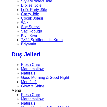
Style&Protect Jöle
Bitkisel Jöle
Let’s Party Jöle
Crazy Jöle
Çocuk Jölesi
Wax
Saç Spreyi
Saç Köpüğü
Kıvır Kıvır
7×24 Şekillendirici Krem
Briyantin
Duş Jelleri
Fresh Care
Marshmallow
Naturals
Good Morning & Good Night
Men 2in1
Glow & Shine
Menu
Fresh Care
Marshmallow
Naturals