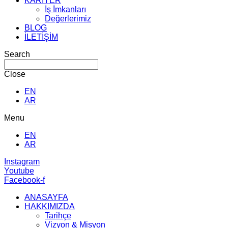
KARİYER
İş İmkanları
Değerlerimiz
BLOG
İLETİŞİM
Search
Close
EN
AR
Menu
EN
AR
Instagram
Youtube
Facebook-f
ANASAYFA
HAKKIMIZDA
Tarihçe
Vizyon & Misyon