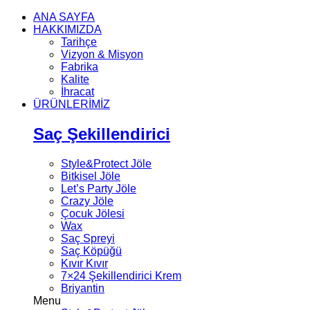
ANA SAYFA
HAKKIMIZDA
Tarihçe
Vizyon & Misyon
Fabrika
Kalite
İhracat
ÜRÜNLERİMİZ
Saç Şekillendirici
Style&Protect Jöle
Bitkisel Jöle
Let’s Party Jöle
Crazy Jöle
Çocuk Jölesi
Wax
Saç Spreyi
Saç Köpüğü
Kıvır Kıvır
7×24 Şekillendirici Krem
Briyantin
Menu