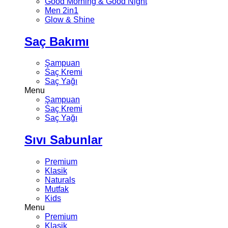
Good Morning & Good Night
Men 2in1
Glow & Shine
Saç Bakımı
Şampuan
Saç Kremi
Saç Yağı
Menu
Şampuan
Saç Kremi
Saç Yağı
Sıvı Sabunlar
Premium
Klasik
Naturals
Mutfak
Kids
Menu
Premium
Klasik