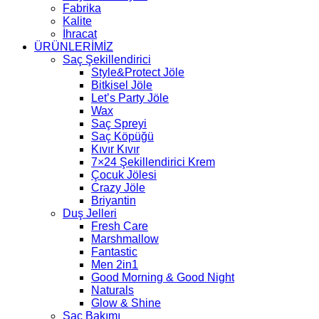
Fabrika
Kalite
İhracat
ÜRÜNLERİMİZ
Saç Şekillendirici
Style&Protect Jöle
Bitkisel Jöle
Let’s Party Jöle
Wax
Saç Spreyi
Saç Köpüğü
Kıvır Kıvır
7×24 Şekillendirici Krem
Çocuk Jölesi
Crazy Jöle
Briyantin
Duş Jelleri
Fresh Care
Marshmallow
Fantastic
Men 2in1
Good Morning & Good Night
Naturals
Glow & Shine
Saç Bakımı