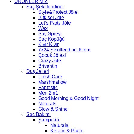
ÜRÜNLERİMİZ
Saç Şekillendirici
Style&Protect Jöle
Bitkisel Jöle
Let’s Party Jöle
Wax
Saç Spreyi
Saç Köpüğü
Kıvır Kıvır
7×24 Şekillendirici Krem
Çocuk Jölesi
Crazy Jöle
Briyantin
Duş Jelleri
Fresh Care
Marshmallow
Fantastic
Men 2in1
Good Morning & Good Night
Naturals
Glow & Shine
Saç Bakımı
Şampuan
Naturals
Keratin & Biotin