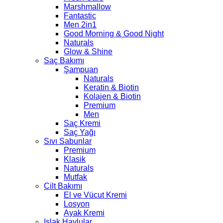
Marshmallow
Fantastic
Men 2in1
Good Morning & Good Night
Naturals
Glow & Shine
Saç Bakımı
Şampuan
Naturals
Keratin & Biotin
Kolajen & Biotin
Premium
Men
Saç Kremi
Saç Yağı
Sıvı Sabunlar
Premium
Klasik
Naturals
Mutfak
Cilt Bakımı
El ve Vücut Kremi
Losyon
Ayak Kremi
Islak Havlular