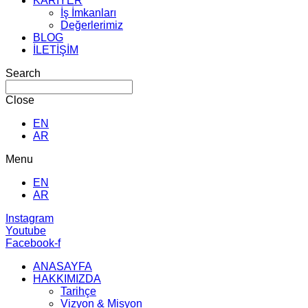
KARİYER
İş İmkanları
Değerlerimiz
BLOG
İLETİŞİM
Search
Close
EN
AR
Menu
EN
AR
Instagram
Youtube
Facebook-f
ANASAYFA
HAKKIMIZDA
Tarihçe
Vizyon & Misyon