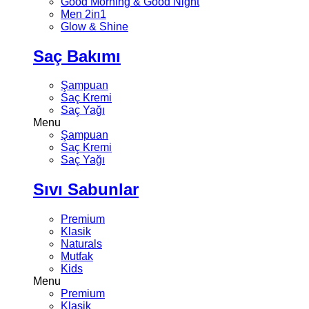
Good Morning & Good Night
Men 2in1
Glow & Shine
Saç Bakımı
Şampuan
Saç Kremi
Saç Yağı
Menu
Şampuan
Saç Kremi
Saç Yağı
Sıvı Sabunlar
Premium
Klasik
Naturals
Mutfak
Kids
Menu
Premium
Klasik