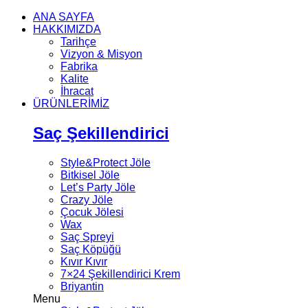
ANA SAYFA
HAKKIMIZDA
Tarihçe
Vizyon & Misyon
Fabrika
Kalite
İhracat
ÜRÜNLERİMİZ
Saç Şekillendirici
Style&Protect Jöle
Bitkisel Jöle
Let’s Party Jöle
Crazy Jöle
Çocuk Jölesi
Wax
Saç Spreyi
Saç Köpüğü
Kıvır Kıvır
7×24 Şekillendirici Krem
Briyantin
Menu