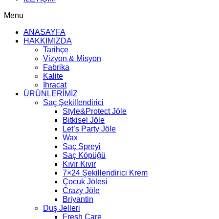
Menu
ANASAYFA
HAKKIMIZDA
Tarihçe
Vizyon & Misyon
Fabrika
Kalite
İhracat
ÜRÜNLERİMİZ
Saç Şekillendirici
Style&Protect Jöle
Bitkisel Jöle
Let’s Party Jöle
Wax
Saç Spreyi
Saç Köpüğü
Kıvır Kıvır
7×24 Şekillendirici Krem
Çocuk Jölesi
Crazy Jöle
Briyantin
Duş Jelleri
Fresh Care