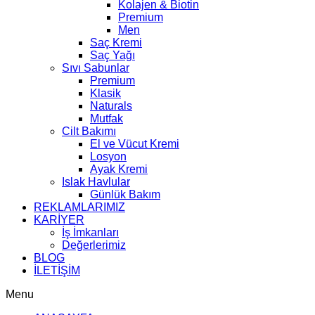
Kolajen & Biotin
Premium
Men
Saç Kremi
Saç Yağı
Sıvı Sabunlar
Premium
Klasik
Naturals
Mutfak
Cilt Bakımı
El ve Vücut Kremi
Losyon
Ayak Kremi
Islak Havlular
Günlük Bakım
REKLAMLARIMIZ
KARİYER
İş İmkanları
Değerlerimiz
BLOG
İLETİŞİM
Menu