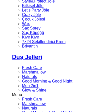
Style&Protect Jöle
Bitkisel Jöle
Let’s Party Jöle
Crazy Jöle
Çocuk Jölesi
Wax
Saç Spreyi
Saç Köpüğü
Kıvır Kıvır
7×24 Şekillendirici Krem
Briyantin
Duş Jelleri
Fresh Care
Marshmallow
Naturals
Good Morning & Good Night
Men 2in1
Glow & Shine
Menu
Fresh Care
Marshmallow
Naturals