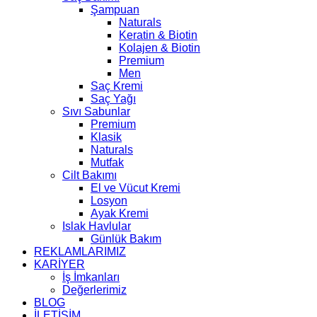
Şampuan
Naturals
Keratin & Biotin
Kolajen & Biotin
Premium
Men
Saç Kremi
Saç Yağı
Sıvı Sabunlar
Premium
Klasik
Naturals
Mutfak
Cilt Bakımı
El ve Vücut Kremi
Losyon
Ayak Kremi
Islak Havlular
Günlük Bakım
REKLAMLARIMIZ
KARİYER
İş İmkanları
Değerlerimiz
BLOG
İLETİŞİM