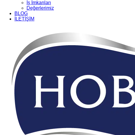
İş İmkanları
Değerlerimiz
BLOG
İLETİŞİM