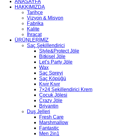
ANASAYFA
HAKKIMIZDA
Tarihçe
Vizyon & Misyon
Fabrika
Kalite
İhracat
ÜRÜNLERİMİZ
Saç Şekillendirici
Style&Protect Jöle
Bitkisel Jöle
Let’s Party Jöle
Wax
Saç Spreyi
Saç Köpüğü
Kıvır Kıvır
7×24 Şekillendirici Krem
Çocuk Jölesi
Crazy Jöle
Briyantin
Duş Jelleri
Fresh Care
Marshmallow
Fantastic
Men 2in1