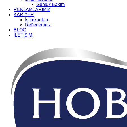
Günlük Bakım
REKLAMLARIMIZ
KARİYER
İş İmkanları
Değerlerimiz
BLOG
İLETİŞİM