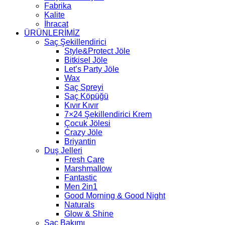
Fabrika
Kalite
İhracat
ÜRÜNLERİMİZ
Saç Şekillendirici
Style&Protect Jöle
Bitkisel Jöle
Let’s Party Jöle
Wax
Saç Spreyi
Saç Köpüğü
Kıvır Kıvır
7×24 Şekillendirici Krem
Çocuk Jölesi
Crazy Jöle
Briyantin
Duş Jelleri
Fresh Care
Marshmallow
Fantastic
Men 2in1
Good Morning & Good Night
Naturals
Glow & Shine
Saç Bakımı