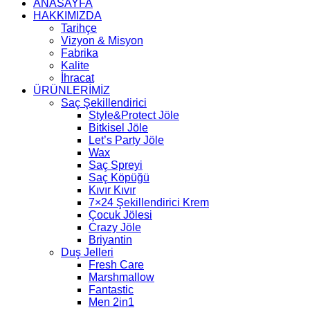
ANASAYFA
HAKKIMIZDA
Tarihçe
Vizyon & Misyon
Fabrika
Kalite
İhracat
ÜRÜNLERİMİZ
Saç Şekillendirici
Style&Protect Jöle
Bitkisel Jöle
Let’s Party Jöle
Wax
Saç Spreyi
Saç Köpüğü
Kıvır Kıvır
7×24 Şekillendirici Krem
Çocuk Jölesi
Crazy Jöle
Briyantin
Duş Jelleri
Fresh Care
Marshmallow
Fantastic
Men 2in1