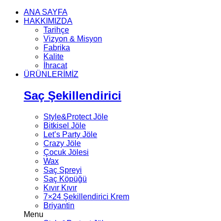
ANA SAYFA
HAKKIMIZDA
Tarihçe
Vizyon & Misyon
Fabrika
Kalite
İhracat
ÜRÜNLERİMİZ
Saç Şekillendirici
Style&Protect Jöle
Bitkisel Jöle
Let’s Party Jöle
Crazy Jöle
Çocuk Jölesi
Wax
Saç Spreyi
Saç Köpüğü
Kıvır Kıvır
7×24 Şekillendirici Krem
Briyantin
Menu