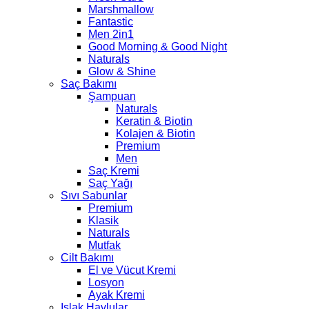
Marshmallow
Fantastic
Men 2in1
Good Morning & Good Night
Naturals
Glow & Shine
Saç Bakımı
Şampuan
Naturals
Keratin & Biotin
Kolajen & Biotin
Premium
Men
Saç Kremi
Saç Yağı
Sıvı Sabunlar
Premium
Klasik
Naturals
Mutfak
Cilt Bakımı
El ve Vücut Kremi
Losyon
Ayak Kremi
Islak Havlular