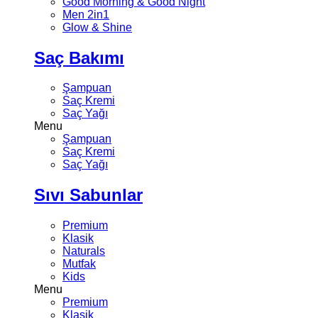
Good Morning & Good Night
Men 2in1
Glow & Shine
Saç Bakımı
Şampuan
Saç Kremi
Saç Yağı
Menu
Şampuan
Saç Kremi
Saç Yağı
Sıvı Sabunlar
Premium
Klasik
Naturals
Mutfak
Kids
Menu
Premium
Klasik