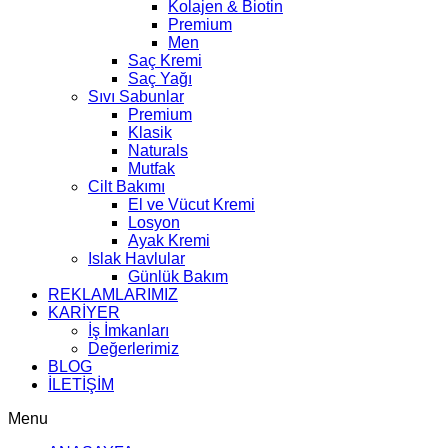
Kolajen & Biotin
Premium
Men
Saç Kremi
Saç Yağı
Sıvı Sabunlar
Premium
Klasik
Naturals
Mutfak
Cilt Bakımı
El ve Vücut Kremi
Losyon
Ayak Kremi
Islak Havlular
Günlük Bakım
REKLAMLARIMIZ
KARİYER
İş İmkanları
Değerlerimiz
BLOG
İLETİŞİM
Menu