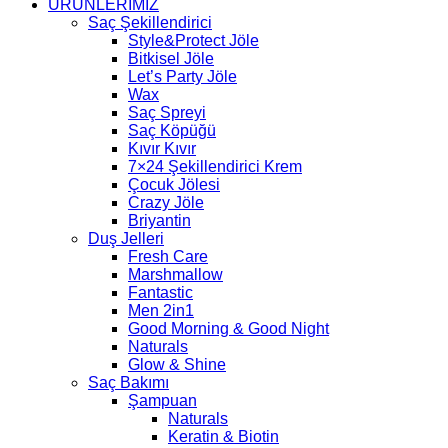
ÜRÜNLERİMİZ
Saç Şekillendirici
Style&Protect Jöle
Bitkisel Jöle
Let’s Party Jöle
Wax
Saç Spreyi
Saç Köpüğü
Kıvır Kıvır
7×24 Şekillendirici Krem
Çocuk Jölesi
Crazy Jöle
Briyantin
Duş Jelleri
Fresh Care
Marshmallow
Fantastic
Men 2in1
Good Morning & Good Night
Naturals
Glow & Shine
Saç Bakımı
Şampuan
Naturals
Keratin & Biotin