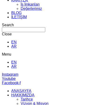
KARİYER
İş İmkanları
Değerlerimiz
BLOG
İLETİŞİM
Search
Close
EN
AR
Menu
EN
AR
Instagram
Youtube
Facebook-f
ANASAYFA
HAKKIMIZDA
Tarihçe
Vizyon & Misyon