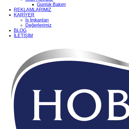
Günlük Bakım
REKLAMLARIMIZ
KARİYER
İş İmkanları
Değerlerimiz
BLOG
İLETİŞİM