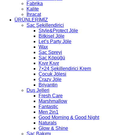
Fabrika
Kalite
İhracat
ÜRÜNLERİMİZ
Saç Şekillendirici
Style&Protect Jöle
Bitkisel Jöle
Let’s Party Jöle
Wax
Saç Spreyi
Saç Köpüğü
Kıvır Kıvır
7×24 Şekillendirici Krem
Çocuk Jölesi
Crazy Jöle
Briyantin
Duş Jelleri
Fresh Care
Marshmallow
Fantastic
Men 2in1
Good Morning & Good Night
Naturals
Glow & Shine
Saç Bakımı