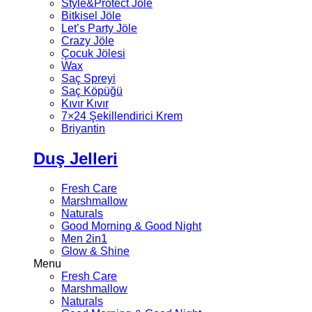
Style&Protect Jöle
Bitkisel Jöle
Let’s Party Jöle
Crazy Jöle
Çocuk Jölesi
Wax
Saç Spreyi
Saç Köpüğü
Kıvır Kıvır
7×24 Şekillendirici Krem
Briyantin
Duş Jelleri
Fresh Care
Marshmallow
Naturals
Good Morning & Good Night
Men 2in1
Glow & Shine
Menu
Fresh Care
Marshmallow
Naturals