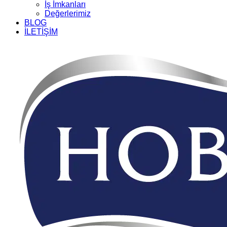
İş İmkanları
Değerlerimiz
BLOG
İLETİŞİM