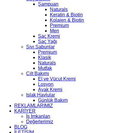
Şampuan
Naturals
Keratin & Biotin
Kolajen & Biotin
Premium
Men
Saç Kremi
Saç Yağı
Sıvı Sabunlar
Premium
Klasik
Naturals
Mutfak
Cilt Bakımı
El ve Vücut Kremi
Losyon
Ayak Kremi
Islak Havlular
Günlük Bakım
REKLAMLARIMIZ
KARİYER
İş İmkanları
Değerlerimiz
BLOG
İLETİŞİM