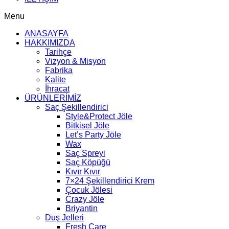
Menu
ANASAYFA
HAKKIMIZDA
Tarihçe
Vizyon & Misyon
Fabrika
Kalite
İhracat
ÜRÜNLERİMİZ
Saç Şekillendirici
Style&Protect Jöle
Bitkisel Jöle
Let’s Party Jöle
Wax
Saç Spreyi
Saç Köpüğü
Kıvır Kıvır
7×24 Şekillendirici Krem
Çocuk Jölesi
Crazy Jöle
Briyantin
Duş Jelleri
Fresh Care