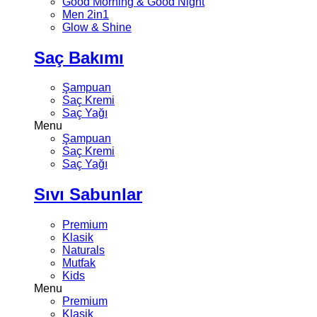
Good Morning & Good Night
Men 2in1
Glow & Shine
Saç Bakımı
Şampuan
Saç Kremi
Saç Yağı
Menu
Şampuan
Saç Kremi
Saç Yağı
Sıvı Sabunlar
Premium
Klasik
Naturals
Mutfak
Kids
Menu
Premium
Klasik