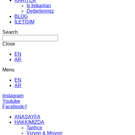
KARİYER
İş İmkanları
Değerlerimiz
BLOG
İLETİŞİM
Search
Close
EN
AR
Menu
EN
AR
Instagram
Youtube
Facebook-f
ANASAYFA
HAKKIMIZDA
Tarihçe
Vizyon & Misyon