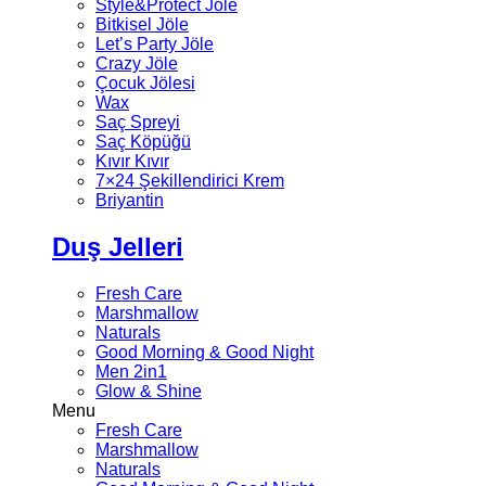
Style&Protect Jöle
Bitkisel Jöle
Let’s Party Jöle
Crazy Jöle
Çocuk Jölesi
Wax
Saç Spreyi
Saç Köpüğü
Kıvır Kıvır
7×24 Şekillendirici Krem
Briyantin
Duş Jelleri
Fresh Care
Marshmallow
Naturals
Good Morning & Good Night
Men 2in1
Glow & Shine
Menu
Fresh Care
Marshmallow
Naturals