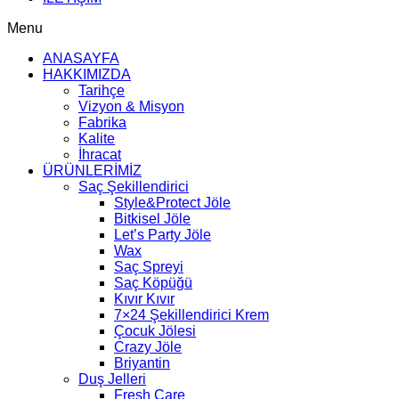
Menu
ANASAYFA
HAKKIMIZDA
Tarihçe
Vizyon & Misyon
Fabrika
Kalite
İhracat
ÜRÜNLERİMİZ
Saç Şekillendirici
Style&Protect Jöle
Bitkisel Jöle
Let’s Party Jöle
Wax
Saç Spreyi
Saç Köpüğü
Kıvır Kıvır
7×24 Şekillendirici Krem
Çocuk Jölesi
Crazy Jöle
Briyantin
Duş Jelleri
Fresh Care