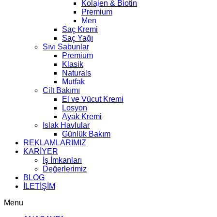
Kolajen & Biotin
Premium
Men
Saç Kremi
Saç Yağı
Sıvı Sabunlar
Premium
Klasik
Naturals
Mutfak
Cilt Bakımı
El ve Vücut Kremi
Losyon
Ayak Kremi
Islak Havlular
Günlük Bakım
REKLAMLARIMIZ
KARİYER
İş İmkanları
Değerlerimiz
BLOG
İLETİŞİM
Menu