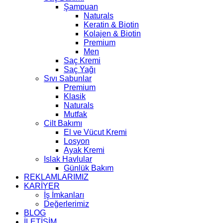
Şampuan
Naturals
Keratin & Biotin
Kolajen & Biotin
Premium
Men
Saç Kremi
Saç Yağı
Sıvı Sabunlar
Premium
Klasik
Naturals
Mutfak
Cilt Bakımı
El ve Vücut Kremi
Losyon
Ayak Kremi
Islak Havlular
Günlük Bakım
REKLAMLARIMIZ
KARİYER
İş İmkanları
Değerlerimiz
BLOG
İLETİŞİM