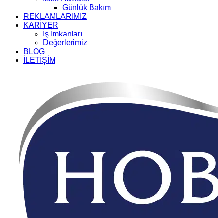
Günlük Bakım
REKLAMLARIMIZ
KARİYER
İş İmkanları
Değerlerimiz
BLOG
İLETİŞİM