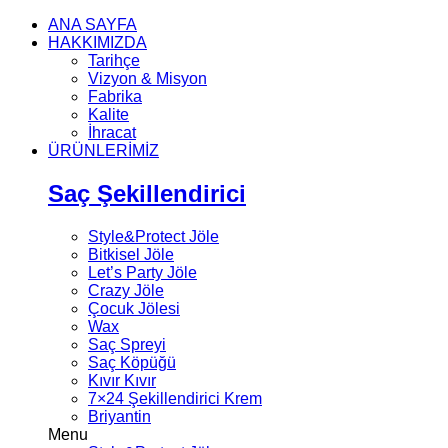
ANA SAYFA
HAKKIMIZDA
Tarihçe
Vizyon & Misyon
Fabrika
Kalite
İhracat
ÜRÜNLERİMİZ
Saç Şekillendirici
Style&Protect Jöle
Bitkisel Jöle
Let’s Party Jöle
Crazy Jöle
Çocuk Jölesi
Wax
Saç Spreyi
Saç Köpüğü
Kıvır Kıvır
7×24 Şekillendirici Krem
Briyantin
Menu