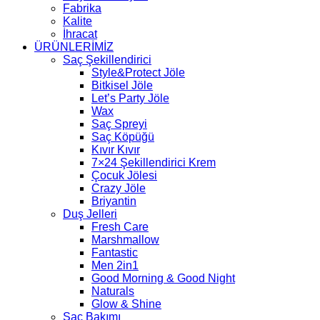
Fabrika
Kalite
İhracat
ÜRÜNLERİMİZ
Saç Şekillendirici
Style&Protect Jöle
Bitkisel Jöle
Let’s Party Jöle
Wax
Saç Spreyi
Saç Köpüğü
Kıvır Kıvır
7×24 Şekillendirici Krem
Çocuk Jölesi
Crazy Jöle
Briyantin
Duş Jelleri
Fresh Care
Marshmallow
Fantastic
Men 2in1
Good Morning & Good Night
Naturals
Glow & Shine
Saç Bakımı