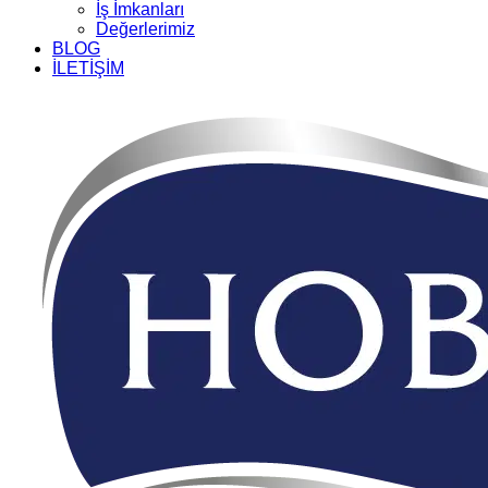
İş İmkanları
Değerlerimiz
BLOG
İLETİŞİM