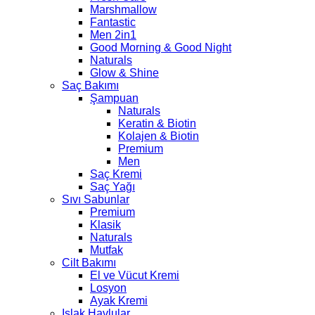
Marshmallow
Fantastic
Men 2in1
Good Morning & Good Night
Naturals
Glow & Shine
Saç Bakımı
Şampuan
Naturals
Keratin & Biotin
Kolajen & Biotin
Premium
Men
Saç Kremi
Saç Yağı
Sıvı Sabunlar
Premium
Klasik
Naturals
Mutfak
Cilt Bakımı
El ve Vücut Kremi
Losyon
Ayak Kremi
Islak Havlular