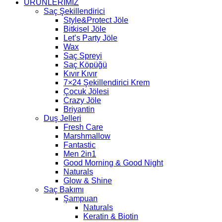
ÜRÜNLERİMİZ
Saç Şekillendirici
Style&Protect Jöle
Bitkisel Jöle
Let’s Party Jöle
Wax
Saç Spreyi
Saç Köpüğü
Kıvır Kıvır
7×24 Şekillendirici Krem
Çocuk Jölesi
Crazy Jöle
Briyantin
Duş Jelleri
Fresh Care
Marshmallow
Fantastic
Men 2in1
Good Morning & Good Night
Naturals
Glow & Shine
Saç Bakımı
Şampuan
Naturals
Keratin & Biotin