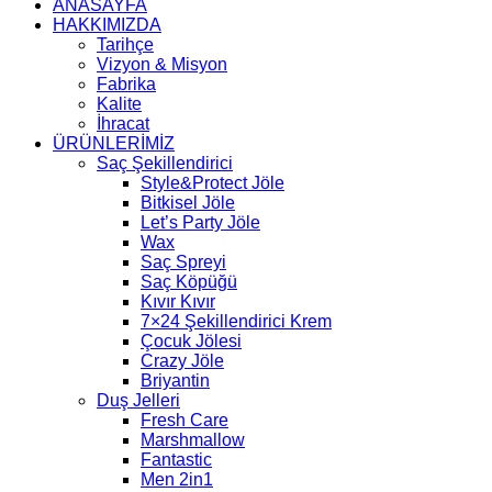
ANASAYFA
HAKKIMIZDA
Tarihçe
Vizyon & Misyon
Fabrika
Kalite
İhracat
ÜRÜNLERİMİZ
Saç Şekillendirici
Style&Protect Jöle
Bitkisel Jöle
Let’s Party Jöle
Wax
Saç Spreyi
Saç Köpüğü
Kıvır Kıvır
7×24 Şekillendirici Krem
Çocuk Jölesi
Crazy Jöle
Briyantin
Duş Jelleri
Fresh Care
Marshmallow
Fantastic
Men 2in1