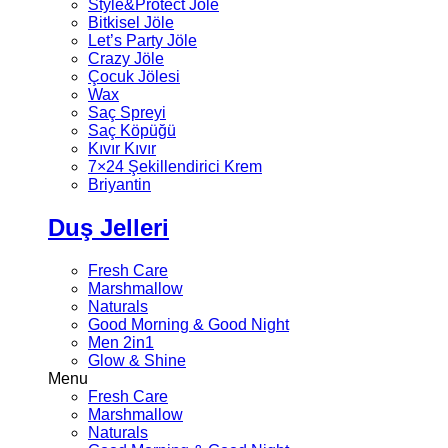
Style&Protect Jöle
Bitkisel Jöle
Let’s Party Jöle
Crazy Jöle
Çocuk Jölesi
Wax
Saç Spreyi
Saç Köpüğü
Kıvır Kıvır
7×24 Şekillendirici Krem
Briyantin
Duş Jelleri
Fresh Care
Marshmallow
Naturals
Good Morning & Good Night
Men 2in1
Glow & Shine
Menu
Fresh Care
Marshmallow
Naturals