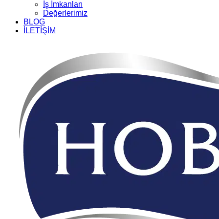
İş İmkanları
Değerlerimiz
BLOG
İLETİŞİM