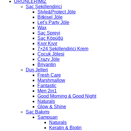
ÜRÜNLERİMİZ
Saç Şekillendirici
Style&Protect Jöle
Bitkisel Jöle
Let’s Party Jöle
Wax
Saç Spreyi
Saç Köpüğü
Kıvır Kıvır
7×24 Şekillendirici Krem
Çocuk Jölesi
Crazy Jöle
Briyantin
Duş Jelleri
Fresh Care
Marshmallow
Fantastic
Men 2in1
Good Morning & Good Night
Naturals
Glow & Shine
Saç Bakımı
Şampuan
Naturals
Keratin & Biotin