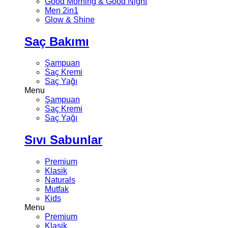
Good Morning & Good Night
Men 2in1
Glow & Shine
Saç Bakımı
Şampuan
Saç Kremi
Saç Yağı
Menu
Şampuan
Saç Kremi
Saç Yağı
Sıvı Sabunlar
Premium
Klasik
Naturals
Mutfak
Kids
Menu
Premium
Klasik