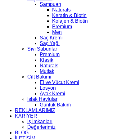
Şampuan
Naturals
Keratin & Biotin
Kolajen & Biotin
Premium
Men
Saç Kremi
Saç Yağı
Sıvı Sabunlar
Premium
Klasik
Naturals
Mutfak
Cilt Bakımı
El ve Vücut Kremi
Losyon
Ayak Kremi
Islak Havlular
Günlük Bakım
REKLAMLARIMIZ
KARİYER
İş İmkanları
Değerlerimiz
BLOG
İLETİŞİM