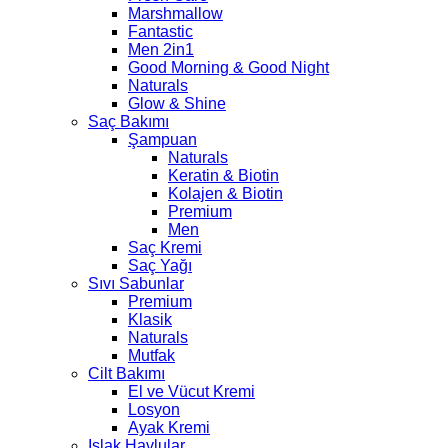
Marshmallow
Fantastic
Men 2in1
Good Morning & Good Night
Naturals
Glow & Shine
Saç Bakımı
Şampuan
Naturals
Keratin & Biotin
Kolajen & Biotin
Premium
Men
Saç Kremi
Saç Yağı
Sıvı Sabunlar
Premium
Klasik
Naturals
Mutfak
Cilt Bakımı
El ve Vücut Kremi
Losyon
Ayak Kremi
Islak Havlular