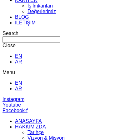
KARİYER
İş İmkanları
Değerlerimiz
BLOG
İLETİŞİM
Search
Close
EN
AR
Menu
EN
AR
Instagram
Youtube
Facebook-f
ANASAYFA
HAKKIMIZDA
Tarihçe
Vizyon & Misyon