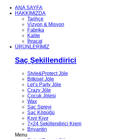
ANA SAYFA
HAKKIMIZDA
Tarihçe
Vizyon & Misyon
Fabrika
Kalite
İhracat
ÜRÜNLERİMİZ
Saç Şekillendirici
Style&Protect Jöle
Bitkisel Jöle
Let’s Party Jöle
Crazy Jöle
Çocuk Jölesi
Wax
Saç Spreyi
Saç Köpüğü
Kıvır Kıvır
7×24 Şekillendirici Krem
Briyantin
Menu