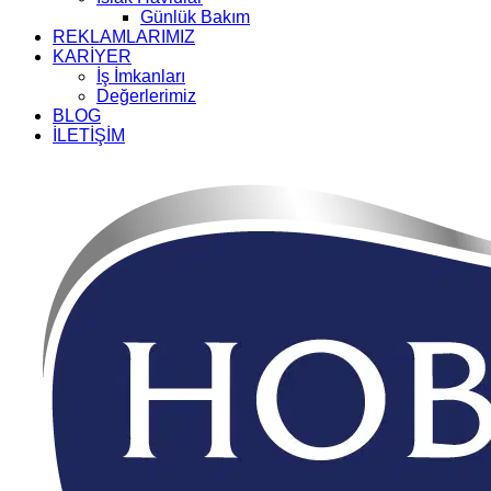
Günlük Bakım
REKLAMLARIMIZ
KARİYER
İş İmkanları
Değerlerimiz
BLOG
İLETİŞİM