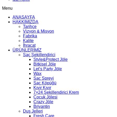
Menu
ANASAYFA
HAKKIMIZDA
Tarihçe
Vizyon & Misyon
Fabrika
Kalite
İhracat
ÜRÜNLERİMİZ
Saç Şekillendirici
Style&Protect Jöle
Bitkisel Jöle
Let’s Party Jöle
Wax
Saç Spreyi
Saç Köpüğü
Kıvır Kıvır
7×24 Şekillendirici Krem
Çocuk Jölesi
Crazy Jöle
Briyantin
Duş Jelleri
Fresh Care