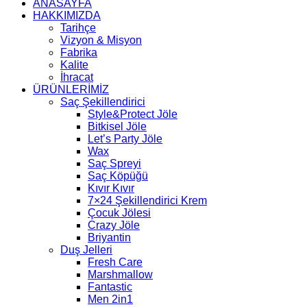
ANASAYFA
HAKKIMIZDA
Tarihçe
Vizyon & Misyon
Fabrika
Kalite
İhracat
ÜRÜNLERİMİZ
Saç Şekillendirici
Style&Protect Jöle
Bitkisel Jöle
Let’s Party Jöle
Wax
Saç Spreyi
Saç Köpüğü
Kıvır Kıvır
7×24 Şekillendirici Krem
Çocuk Jölesi
Crazy Jöle
Briyantin
Duş Jelleri
Fresh Care
Marshmallow
Fantastic
Men 2in1