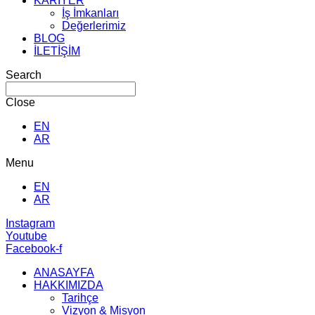
KARİYER
İş İmkanları
Değerlerimiz
BLOG
İLETİŞİM
Search
Close
EN
AR
Menu
EN
AR
Instagram
Youtube
Facebook-f
ANASAYFA
HAKKIMIZDA
Tarihçe
Vizyon & Misyon