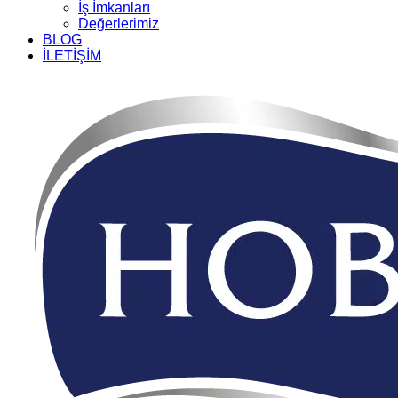
İş İmkanları
Değerlerimiz
BLOG
İLETİŞİM