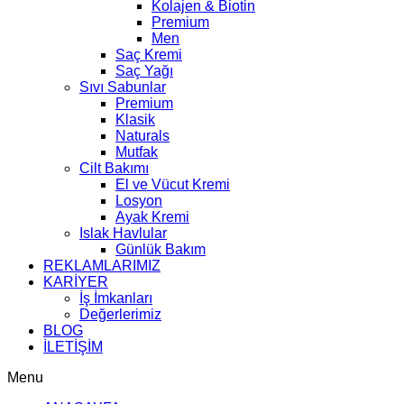
Kolajen & Biotin
Premium
Men
Saç Kremi
Saç Yağı
Sıvı Sabunlar
Premium
Klasik
Naturals
Mutfak
Cilt Bakımı
El ve Vücut Kremi
Losyon
Ayak Kremi
Islak Havlular
Günlük Bakım
REKLAMLARIMIZ
KARİYER
İş İmkanları
Değerlerimiz
BLOG
İLETİŞİM
Menu