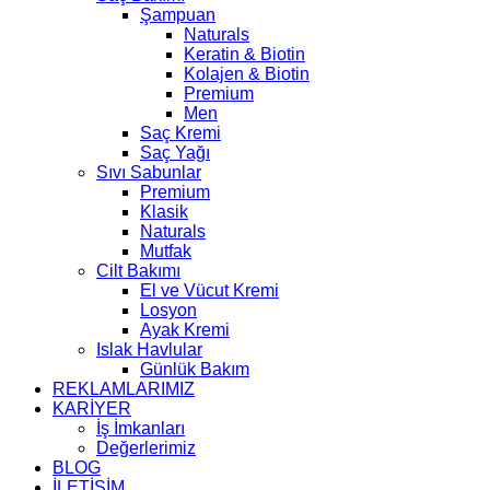
Şampuan
Naturals
Keratin & Biotin
Kolajen & Biotin
Premium
Men
Saç Kremi
Saç Yağı
Sıvı Sabunlar
Premium
Klasik
Naturals
Mutfak
Cilt Bakımı
El ve Vücut Kremi
Losyon
Ayak Kremi
Islak Havlular
Günlük Bakım
REKLAMLARIMIZ
KARİYER
İş İmkanları
Değerlerimiz
BLOG
İLETİŞİM