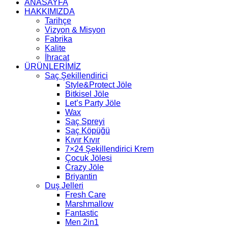
ANASAYFA
HAKKIMIZDA
Tarihçe
Vizyon & Misyon
Fabrika
Kalite
İhracat
ÜRÜNLERİMİZ
Saç Şekillendirici
Style&Protect Jöle
Bitkisel Jöle
Let’s Party Jöle
Wax
Saç Spreyi
Saç Köpüğü
Kıvır Kıvır
7×24 Şekillendirici Krem
Çocuk Jölesi
Crazy Jöle
Briyantin
Duş Jelleri
Fresh Care
Marshmallow
Fantastic
Men 2in1