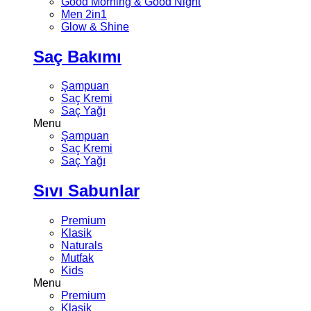
Good Morning & Good Night
Men 2in1
Glow & Shine
Saç Bakımı
Şampuan
Saç Kremi
Saç Yağı
Menu
Şampuan
Saç Kremi
Saç Yağı
Sıvı Sabunlar
Premium
Klasik
Naturals
Mutfak
Kids
Menu
Premium
Klasik