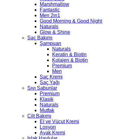
Marshmallow
Fantastic
Men 2in1
Good Morning & Good Night
Naturals
Glow & Shine
Saç Bakımı
Şampuan
Naturals
Keratin & Biotin
Kolajen & Biotin
Premium
Men
Saç Kremi
Saç Yağı
Sıvı Sabunlar
Premium
Klasik
Naturals
Mutfak
Cilt Bakımı
El ve Vücut Kremi
Losyon
Ayak Kremi
Islak Havlular