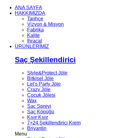
ANA SAYFA
HAKKIMIZDA
Tarihçe
Vizyon & Misyon
Fabrika
Kalite
İhracat
ÜRÜNLERİMİZ
Saç Şekillendirici
Style&Protect Jöle
Bitkisel Jöle
Let’s Party Jöle
Crazy Jöle
Çocuk Jölesi
Wax
Saç Spreyi
Saç Köpüğü
Kıvır Kıvır
7×24 Şekillendirici Krem
Briyantin
Menu