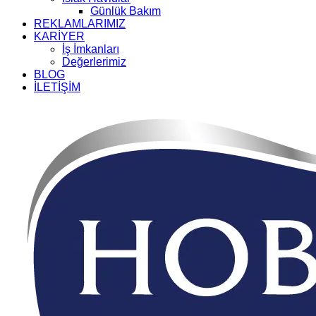
Günlük Bakım
REKLAMLARIMIZ
KARİYER
İş İmkanları
Değerlerimiz
BLOG
İLETİŞİM