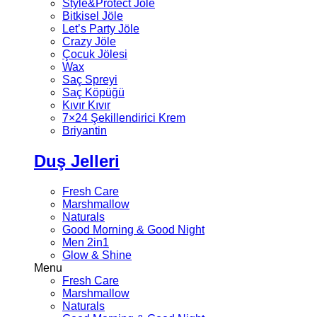
Style&Protect Jöle
Bitkisel Jöle
Let’s Party Jöle
Crazy Jöle
Çocuk Jölesi
Wax
Saç Spreyi
Saç Köpüğü
Kıvır Kıvır
7×24 Şekillendirici Krem
Briyantin
Duş Jelleri
Fresh Care
Marshmallow
Naturals
Good Morning & Good Night
Men 2in1
Glow & Shine
Menu
Fresh Care
Marshmallow
Naturals