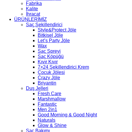
Fabrika
Kalite
İhracat
ÜRÜNLERİMİZ
Saç Şekillendirici
Style&Protect Jöle
Bitkisel Jöle
Let’s Party Jöle
Wax
Saç Spreyi
Saç Köpüğü
Kıvır Kıvır
7×24 Şekillendirici Krem
Çocuk Jölesi
Crazy Jöle
Briyantin
Duş Jelleri
Fresh Care
Marshmallow
Fantastic
Men 2in1
Good Morning & Good Night
Naturals
Glow & Shine
Saç Bakımı