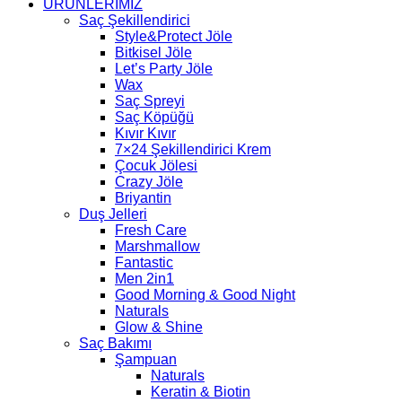
ÜRÜNLERİMİZ
Saç Şekillendirici
Style&Protect Jöle
Bitkisel Jöle
Let’s Party Jöle
Wax
Saç Spreyi
Saç Köpüğü
Kıvır Kıvır
7×24 Şekillendirici Krem
Çocuk Jölesi
Crazy Jöle
Briyantin
Duş Jelleri
Fresh Care
Marshmallow
Fantastic
Men 2in1
Good Morning & Good Night
Naturals
Glow & Shine
Saç Bakımı
Şampuan
Naturals
Keratin & Biotin