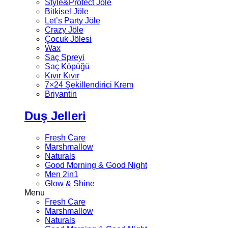
Style&Protect Jöle
Bitkisel Jöle
Let’s Party Jöle
Crazy Jöle
Çocuk Jölesi
Wax
Saç Spreyi
Saç Köpüğü
Kıvır Kıvır
7×24 Şekillendirici Krem
Briyantin
Duş Jelleri
Fresh Care
Marshmallow
Naturals
Good Morning & Good Night
Men 2in1
Glow & Shine
Menu
Fresh Care
Marshmallow
Naturals