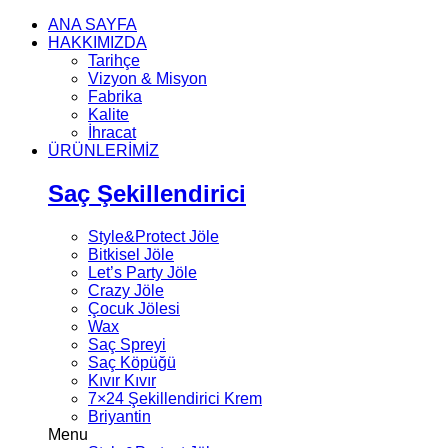
ANA SAYFA
HAKKIMIZDA
Tarihçe
Vizyon & Misyon
Fabrika
Kalite
İhracat
ÜRÜNLERİMİZ
Saç Şekillendirici
Style&Protect Jöle
Bitkisel Jöle
Let’s Party Jöle
Crazy Jöle
Çocuk Jölesi
Wax
Saç Spreyi
Saç Köpüğü
Kıvır Kıvır
7×24 Şekillendirici Krem
Briyantin
Menu