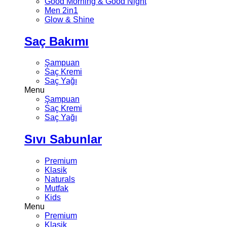
Good Morning & Good Night
Men 2in1
Glow & Shine
Saç Bakımı
Şampuan
Saç Kremi
Saç Yağı
Menu
Şampuan
Saç Kremi
Saç Yağı
Sıvı Sabunlar
Premium
Klasik
Naturals
Mutfak
Kids
Menu
Premium
Klasik