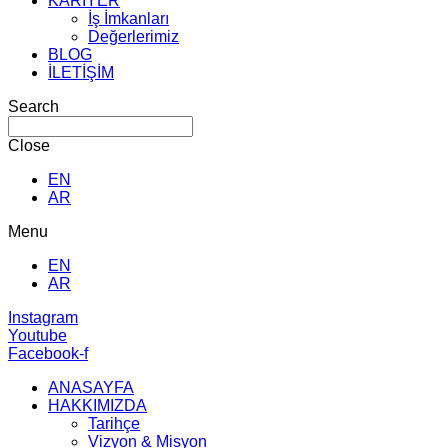
KARİYER
İş İmkanları
Değerlerimiz
BLOG
İLETİŞİM
Search
Close
EN
AR
Menu
EN
AR
Instagram
Youtube
Facebook-f
ANASAYFA
HAKKIMIZDA
Tarihçe
Vizyon & Misyon