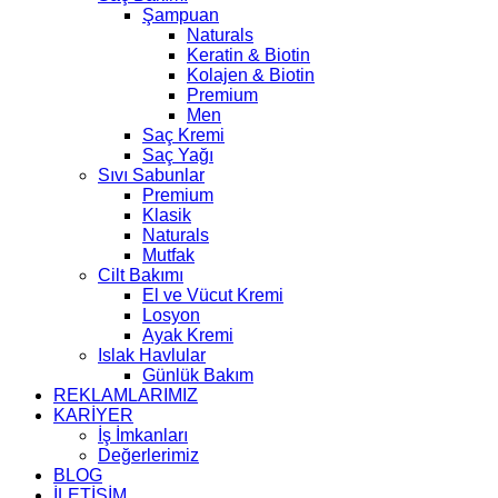
Şampuan
Naturals
Keratin & Biotin
Kolajen & Biotin
Premium
Men
Saç Kremi
Saç Yağı
Sıvı Sabunlar
Premium
Klasik
Naturals
Mutfak
Cilt Bakımı
El ve Vücut Kremi
Losyon
Ayak Kremi
Islak Havlular
Günlük Bakım
REKLAMLARIMIZ
KARİYER
İş İmkanları
Değerlerimiz
BLOG
İLETİŞİM