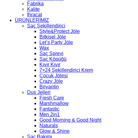
Fabrika
Kalite
İhracat
ÜRÜNLERİMİZ
Saç Şekillendirici
Style&Protect Jöle
Bitkisel Jöle
Let’s Party Jöle
Wax
Saç Spreyi
Saç Köpüğü
Kıvır Kıvır
7×24 Şekillendirici Krem
Çocuk Jölesi
Crazy Jöle
Briyantin
Duş Jelleri
Fresh Care
Marshmallow
Fantastic
Men 2in1
Good Morning & Good Night
Naturals
Glow & Shine
Saç Bakımı