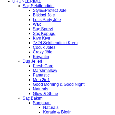
ÜRÜNLERİMİZ
Saç Şekillendirici
Style&Protect Jöle
Bitkisel Jöle
Let’s Party Jöle
Wax
Saç Spreyi
Saç Köpüğü
Kıvır Kıvır
7×24 Şekillendirici Krem
Çocuk Jölesi
Crazy Jöle
Briyantin
Duş Jelleri
Fresh Care
Marshmallow
Fantastic
Men 2in1
Good Morning & Good Night
Naturals
Glow & Shine
Saç Bakımı
Şampuan
Naturals
Keratin & Biotin