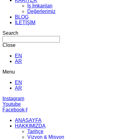
KARİYER
İş İmkanları
Değerlerimiz
BLOG
İLETİŞİM
Search
Close
EN
AR
Menu
EN
AR
Instagram
Youtube
Facebook-f
ANASAYFA
HAKKIMIZDA
Tarihçe
Vizyon & Misyon