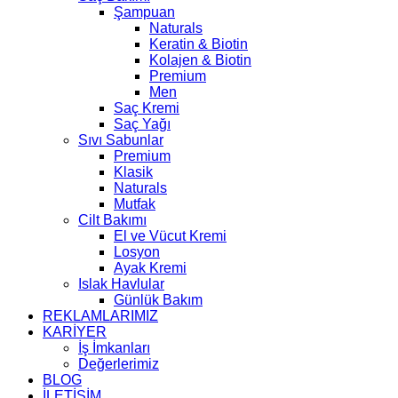
Şampuan
Naturals
Keratin & Biotin
Kolajen & Biotin
Premium
Men
Saç Kremi
Saç Yağı
Sıvı Sabunlar
Premium
Klasik
Naturals
Mutfak
Cilt Bakımı
El ve Vücut Kremi
Losyon
Ayak Kremi
Islak Havlular
Günlük Bakım
REKLAMLARIMIZ
KARİYER
İş İmkanları
Değerlerimiz
BLOG
İLETİŞİM