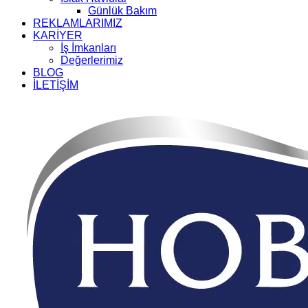
Günlük Bakım
REKLAMLARIMIZ
KARİYER
İş İmkanları
Değerlerimiz
BLOG
İLETİŞİM