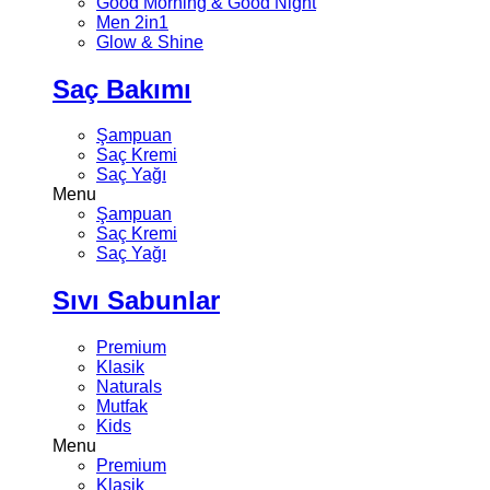
Good Morning & Good Night
Men 2in1
Glow & Shine
Saç Bakımı
Şampuan
Saç Kremi
Saç Yağı
Menu
Şampuan
Saç Kremi
Saç Yağı
Sıvı Sabunlar
Premium
Klasik
Naturals
Mutfak
Kids
Menu
Premium
Klasik