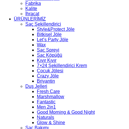
Fabrika
Kalite
İhracat
ÜRÜNLERİMİZ
Saç Şekillendirici
Style&Protect Jöle
Bitkisel Jöle
Let’s Party Jöle
Wax
Saç Spreyi
Saç Köpüğü
Kıvır Kıvır
7×24 Şekillendirici Krem
Çocuk Jölesi
Crazy Jöle
Briyantin
Duş Jelleri
Fresh Care
Marshmallow
Fantastic
Men 2in1
Good Morning & Good Night
Naturals
Glow & Shine
Saç Bakımı