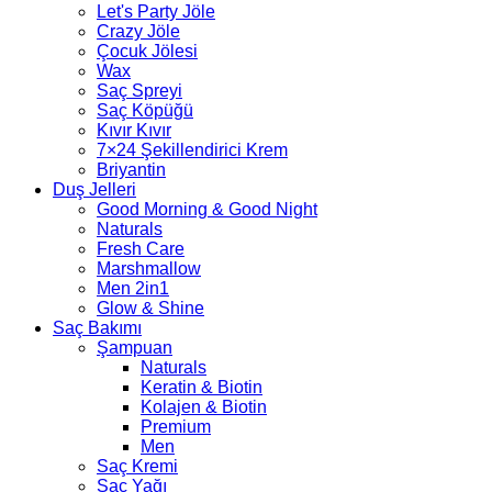
Let's Party Jöle
Crazy Jöle
Çocuk Jölesi
Wax
Saç Spreyi
Saç Köpüğü
Kıvır Kıvır
7×24 Şekillendirici Krem
Briyantin
Duş Jelleri
Good Morning & Good Night
Naturals
Fresh Care
Marshmallow
Men 2in1
Glow & Shine
Saç Bakımı
Şampuan
Naturals
Keratin & Biotin
Kolajen & Biotin
Premium
Men
Saç Kremi
Saç Yağı