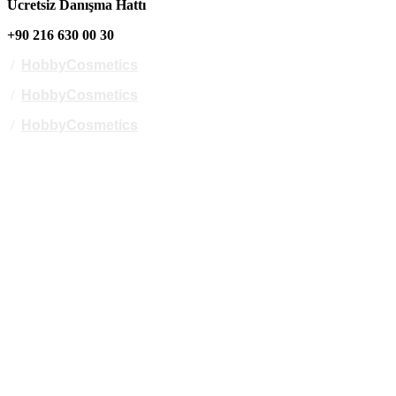
Ücretsiz Danışma Hattı
+90 216 630 00 30
/
HobbyCosmetics
/
HobbyCosmetics
/
HobbyCosmetics