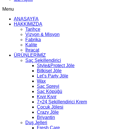
Menu
ANASAYFA
HAKKIMIZDA
Tarihçe
Vizyon & Misyon
Fabrika
Kalite
İhracat
ÜRÜNLERİMİZ
Saç Şekillendirici
Style&Protect Jöle
Bitkisel Jöle
Let’s Party Jöle
Wax
Saç Spreyi
Saç Köpüğü
Kıvır Kıvır
7×24 Şekillendirici Krem
Çocuk Jölesi
Crazy Jöle
Briyantin
Duş Jelleri
Fresh Care