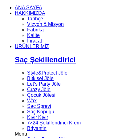
ANA SAYFA
HAKKIMIZDA
Tarihçe
Vizyon & Misyon
Fabrika
Kalite
İhracat
ÜRÜNLERİMİZ
Saç Şekillendirici
Style&Protect Jöle
Bitkisel Jöle
Let’s Party Jöle
Crazy Jöle
Çocuk Jölesi
Wax
Saç Spreyi
Saç Köpüğü
Kıvır Kıvır
7×24 Şekillendirici Krem
Briyantin
Menu