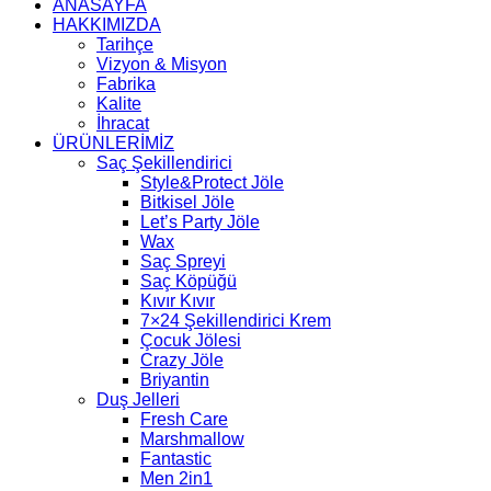
ANASAYFA
HAKKIMIZDA
Tarihçe
Vizyon & Misyon
Fabrika
Kalite
İhracat
ÜRÜNLERİMİZ
Saç Şekillendirici
Style&Protect Jöle
Bitkisel Jöle
Let’s Party Jöle
Wax
Saç Spreyi
Saç Köpüğü
Kıvır Kıvır
7×24 Şekillendirici Krem
Çocuk Jölesi
Crazy Jöle
Briyantin
Duş Jelleri
Fresh Care
Marshmallow
Fantastic
Men 2in1