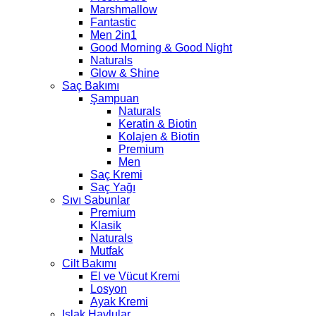
Marshmallow
Fantastic
Men 2in1
Good Morning & Good Night
Naturals
Glow & Shine
Saç Bakımı
Şampuan
Naturals
Keratin & Biotin
Kolajen & Biotin
Premium
Men
Saç Kremi
Saç Yağı
Sıvı Sabunlar
Premium
Klasik
Naturals
Mutfak
Cilt Bakımı
El ve Vücut Kremi
Losyon
Ayak Kremi
Islak Havlular