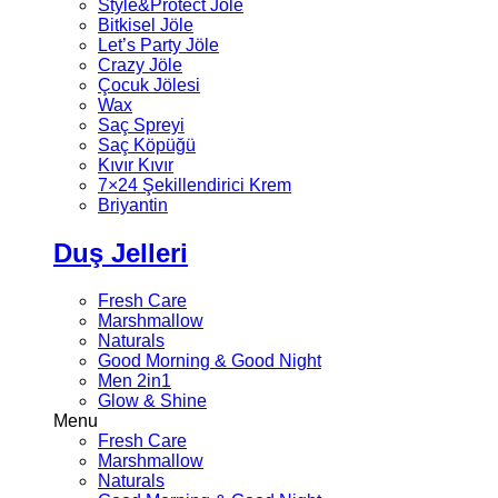
Style&Protect Jöle
Bitkisel Jöle
Let’s Party Jöle
Crazy Jöle
Çocuk Jölesi
Wax
Saç Spreyi
Saç Köpüğü
Kıvır Kıvır
7×24 Şekillendirici Krem
Briyantin
Duş Jelleri
Fresh Care
Marshmallow
Naturals
Good Morning & Good Night
Men 2in1
Glow & Shine
Menu
Fresh Care
Marshmallow
Naturals