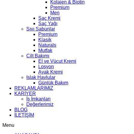
Kolajen & Biotin
Premium
Men
Saç Kremi
Saç Yağı
Sıvı Sabunlar
Premium
Klasik
Naturals
Mutfak
Cilt Bakımı
El ve Vücut Kremi
Losyon
Ayak Kremi
Islak Havlular
Günlük Bakım
REKLAMLARIMIZ
KARİYER
İş İmkanları
Değerlerimiz
BLOG
İLETİŞİM
Menu