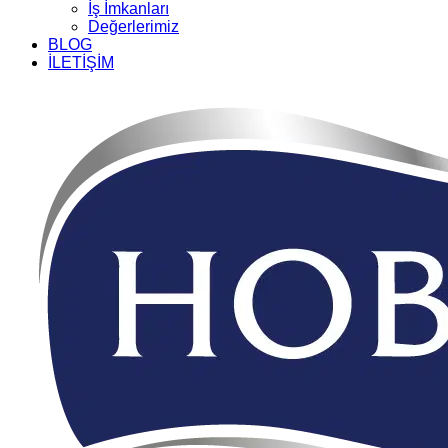
İş İmkanları
Değerlerimiz
BLOG
İLETİŞİM