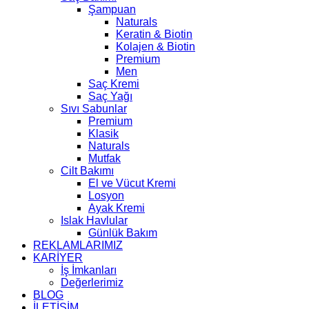
Şampuan
Naturals
Keratin & Biotin
Kolajen & Biotin
Premium
Men
Saç Kremi
Saç Yağı
Sıvı Sabunlar
Premium
Klasik
Naturals
Mutfak
Cilt Bakımı
El ve Vücut Kremi
Losyon
Ayak Kremi
Islak Havlular
Günlük Bakım
REKLAMLARIMIZ
KARİYER
İş İmkanları
Değerlerimiz
BLOG
İLETİŞİM