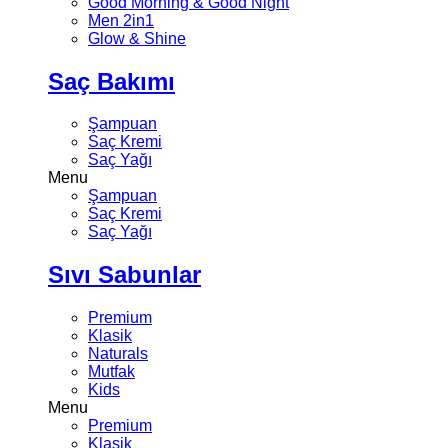
Good Morning & Good Night
Men 2in1
Glow & Shine
Saç Bakımı
Şampuan
Saç Kremi
Saç Yağı
Menu
Şampuan
Saç Kremi
Saç Yağı
Sıvı Sabunlar
Premium
Klasik
Naturals
Mutfak
Kids
Menu
Premium
Klasik