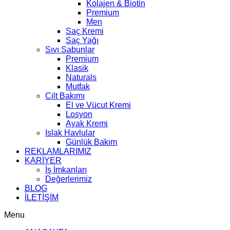
Kolajen & Biotin
Premium
Men
Saç Kremi
Saç Yağı
Sıvı Sabunlar
Premium
Klasik
Naturals
Mutfak
Cilt Bakımı
El ve Vücut Kremi
Losyon
Ayak Kremi
Islak Havlular
Günlük Bakım
REKLAMLARIMIZ
KARİYER
İş İmkanları
Değerlerimiz
BLOG
İLETİŞİM
Menu