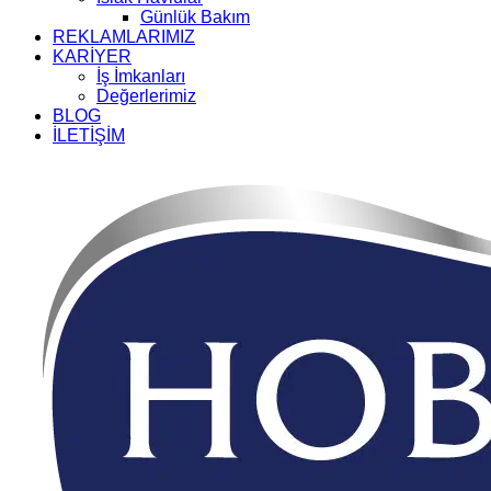
Günlük Bakım
REKLAMLARIMIZ
KARİYER
İş İmkanları
Değerlerimiz
BLOG
İLETİŞİM