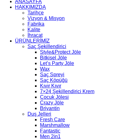
ANASAYFA
HAKKIMIZDA
Tarihçe
Vizyon & Misyon
Fabrika
Kalite
İhracat
ÜRÜNLERİMİZ
Saç Şekillendirici
Style&Protect Jöle
Bitkisel Jöle
Let’s Party Jöle
Wax
Saç Spreyi
Saç Köpüğü
Kıvır Kıvır
7×24 Şekillendirici Krem
Çocuk Jölesi
Crazy Jöle
Briyantin
Duş Jelleri
Fresh Care
Marshmallow
Fantastic
Men 2in1