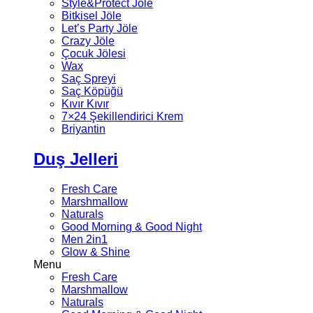
Style&Protect Jöle
Bitkisel Jöle
Let’s Party Jöle
Crazy Jöle
Çocuk Jölesi
Wax
Saç Spreyi
Saç Köpüğü
Kıvır Kıvır
7×24 Şekillendirici Krem
Briyantin
Duş Jelleri
Fresh Care
Marshmallow
Naturals
Good Morning & Good Night
Men 2in1
Glow & Shine
Menu
Fresh Care
Marshmallow
Naturals