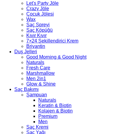
Let's Party Jöle
Crazy Jöle
Çocuk Jölesi
Wax
Saç Spreyi
Saç Köpüğü
Kıvır Kıvır
7×24 Şekillendirici Krem
Briyantin
Duş Jelleri
Good Morning & Good Night
Naturals
Fresh Care
Marshmallow
Men 2in1
Glow & Shine
Saç Bakımı
Şampuan
Naturals
Keratin & Biotin
Kolajen & Biotin
Premium
Men
Saç Kremi
Saç Yağı