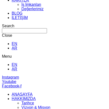
KARİYER
İş İmkanları
Değerlerimiz
BLOG
İLETİŞİM
Search
Close
EN
AR
Menu
EN
AR
Instagram
Youtube
Facebook-f
ANASAYFA
HAKKIMIZDA
Tarihçe
Vizyon & Misyon