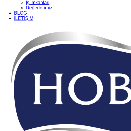
İş İmkanları
Değerlerimiz
BLOG
İLETİŞİM