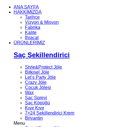
ANA SAYFA
HAKKIMIZDA
Tarihçe
Vizyon & Misyon
Fabrika
Kalite
İhracat
ÜRÜNLERİMİZ
Saç Şekillendirici
Style&Protect Jöle
Bitkisel Jöle
Let’s Party Jöle
Crazy Jöle
Çocuk Jölesi
Wax
Saç Spreyi
Saç Köpüğü
Kıvır Kıvır
7×24 Şekillendirici Krem
Briyantin
Menu