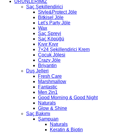
ÜRÜNLERİMİZ
Saç Şekillendirici
Style&Protect Jöle
Bitkisel Jöle
Let’s Party Jöle
Wax
Saç Spreyi
Saç Köpüğü
Kıvır Kıvır
7×24 Şekillendirici Krem
Çocuk Jölesi
Crazy Jöle
Briyantin
Duş Jelleri
Fresh Care
Marshmallow
Fantastic
Men 2in1
Good Morning & Good Night
Naturals
Glow & Shine
Saç Bakımı
Şampuan
Naturals
Keratin & Biotin