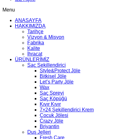
Menu
ANASAYFA
HAKKIMIZDA
Tarihçe
Vizyon & Misyon
Fabrika
Kalite
İhracat
ÜRÜNLERİMİZ
Saç Şekillendirici
Style&Protect Jöle
Bitkisel Jöle
Let’s Party Jöle
Wax
Saç Spreyi
Saç Köpüğü
Kıvır Kıvır
7×24 Şekillendirici Krem
Çocuk Jölesi
Crazy Jöle
Briyantin
Duş Jelleri
Fresh Care