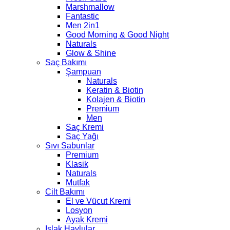
Marshmallow
Fantastic
Men 2in1
Good Morning & Good Night
Naturals
Glow & Shine
Saç Bakımı
Şampuan
Naturals
Keratin & Biotin
Kolajen & Biotin
Premium
Men
Saç Kremi
Saç Yağı
Sıvı Sabunlar
Premium
Klasik
Naturals
Mutfak
Cilt Bakımı
El ve Vücut Kremi
Losyon
Ayak Kremi
Islak Havlular