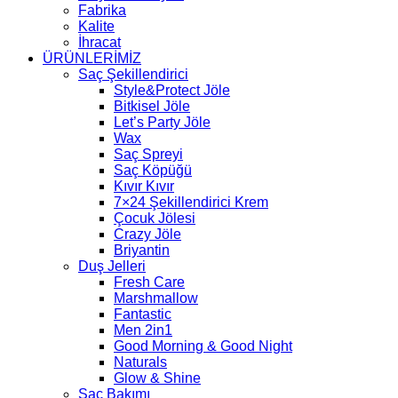
Fabrika
Kalite
İhracat
ÜRÜNLERİMİZ
Saç Şekillendirici
Style&Protect Jöle
Bitkisel Jöle
Let’s Party Jöle
Wax
Saç Spreyi
Saç Köpüğü
Kıvır Kıvır
7×24 Şekillendirici Krem
Çocuk Jölesi
Crazy Jöle
Briyantin
Duş Jelleri
Fresh Care
Marshmallow
Fantastic
Men 2in1
Good Morning & Good Night
Naturals
Glow & Shine
Saç Bakımı