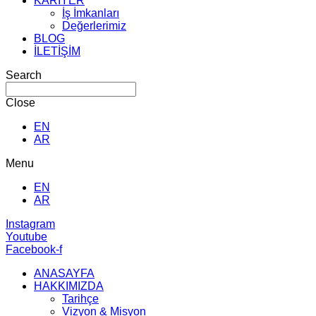
KARİYER
İş İmkanları
Değerlerimiz
BLOG
İLETİŞİM
Search
Close
EN
AR
Menu
EN
AR
Instagram
Youtube
Facebook-f
ANASAYFA
HAKKIMIZDA
Tarihçe
Vizyon & Misyon