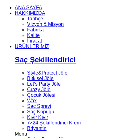
ANA SAYFA
HAKKIMIZDA
Tarihçe
Vizyon & Misyon
Fabrika
Kalite
İhracat
ÜRÜNLERİMİZ
Saç Şekillendirici
Style&Protect Jöle
Bitkisel Jöle
Let’s Party Jöle
Crazy Jöle
Çocuk Jölesi
Wax
Saç Spreyi
Saç Köpüğü
Kıvır Kıvır
7×24 Şekillendirici Krem
Briyantin
Menu