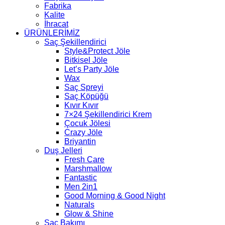
Fabrika
Kalite
İhracat
ÜRÜNLERİMİZ
Saç Şekillendirici
Style&Protect Jöle
Bitkisel Jöle
Let’s Party Jöle
Wax
Saç Spreyi
Saç Köpüğü
Kıvır Kıvır
7×24 Şekillendirici Krem
Çocuk Jölesi
Crazy Jöle
Briyantin
Duş Jelleri
Fresh Care
Marshmallow
Fantastic
Men 2in1
Good Morning & Good Night
Naturals
Glow & Shine
Saç Bakımı