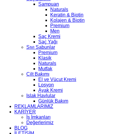
Şampuan
Naturals
Keratin & Biotin
Kolajen & Biotin
Premium
Men
Saç Kremi
Saç Yağı
Sıvı Sabunlar
Premium
Klasik
Naturals
Mutfak
Cilt Bakımı
El ve Vücut Kremi
Losyon
Ayak Kremi
Islak Havlular
Günlük Bakım
REKLAMLARIMIZ
KARİYER
İş İmkanları
Değerlerimiz
BLOG
İLETİŞİM