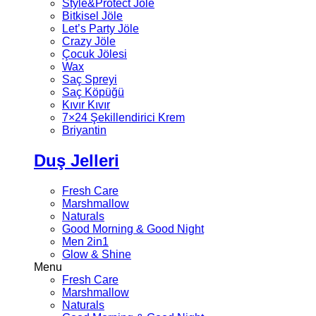
Style&Protect Jöle
Bitkisel Jöle
Let’s Party Jöle
Crazy Jöle
Çocuk Jölesi
Wax
Saç Spreyi
Saç Köpüğü
Kıvır Kıvır
7×24 Şekillendirici Krem
Briyantin
Duş Jelleri
Fresh Care
Marshmallow
Naturals
Good Morning & Good Night
Men 2in1
Glow & Shine
Menu
Fresh Care
Marshmallow
Naturals