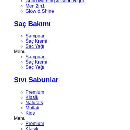
Good Morning & Good Night
Men 2in1
Glow & Shine
Saç Bakımı
Şampuan
Saç Kremi
Saç Yağı
Menu
Şampuan
Saç Kremi
Saç Yağı
Sıvı Sabunlar
Premium
Klasik
Naturals
Mutfak
Kids
Menu
Premium
Klasik