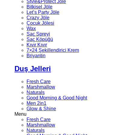
Style&Protect Jöle
Bitkisel Jöle
Let’s Party Jöle
Crazy Jöle
Çocuk Jölesi
Wax
Saç Spreyi
Saç Köpüğü
Kıvır Kıvır
7×24 Şekillendirici Krem
Briyantin
Duş Jelleri
Fresh Care
Marshmallow
Naturals
Good Morning & Good Night
Men 2in1
Glow & Shine
Menu
Fresh Care
Marshmallow
Naturals