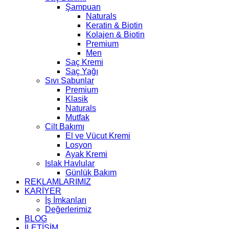
Şampuan
Naturals
Keratin & Biotin
Kolajen & Biotin
Premium
Men
Saç Kremi
Saç Yağı
Sıvı Sabunlar
Premium
Klasik
Naturals
Mutfak
Cilt Bakımı
El ve Vücut Kremi
Losyon
Ayak Kremi
Islak Havlular
Günlük Bakım
REKLAMLARIMIZ
KARİYER
İş İmkanları
Değerlerimiz
BLOG
İLETİŞİM