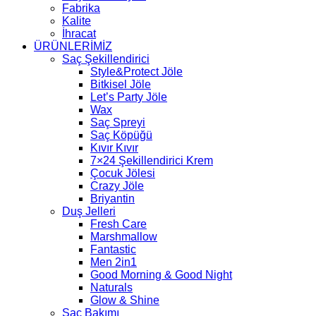
Fabrika
Kalite
İhracat
ÜRÜNLERİMİZ
Saç Şekillendirici
Style&Protect Jöle
Bitkisel Jöle
Let’s Party Jöle
Wax
Saç Spreyi
Saç Köpüğü
Kıvır Kıvır
7×24 Şekillendirici Krem
Çocuk Jölesi
Crazy Jöle
Briyantin
Duş Jelleri
Fresh Care
Marshmallow
Fantastic
Men 2in1
Good Morning & Good Night
Naturals
Glow & Shine
Saç Bakımı