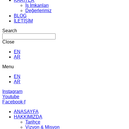
KARİYER
İş İmkanları
Değerlerimiz
BLOG
İLETİŞİM
Search
Close
EN
AR
Menu
EN
AR
Instagram
Youtube
Facebook-f
ANASAYFA
HAKKIMIZDA
Tarihçe
Vizyon & Misyon