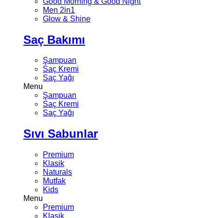
Good Morning & Good Night
Men 2in1
Glow & Shine
Saç Bakımı
Şampuan
Saç Kremi
Saç Yağı
Menu
Şampuan
Saç Kremi
Saç Yağı
Sıvı Sabunlar
Premium
Klasik
Naturals
Mutfak
Kids
Menu
Premium
Klasik