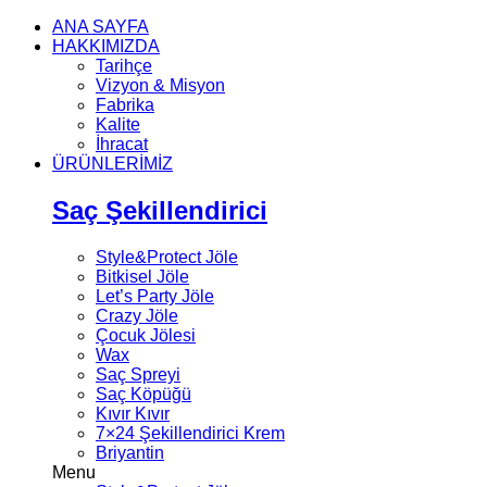
ANA SAYFA
HAKKIMIZDA
Tarihçe
Vizyon & Misyon
Fabrika
Kalite
İhracat
ÜRÜNLERİMİZ
Saç Şekillendirici
Style&Protect Jöle
Bitkisel Jöle
Let’s Party Jöle
Crazy Jöle
Çocuk Jölesi
Wax
Saç Spreyi
Saç Köpüğü
Kıvır Kıvır
7×24 Şekillendirici Krem
Briyantin
Menu