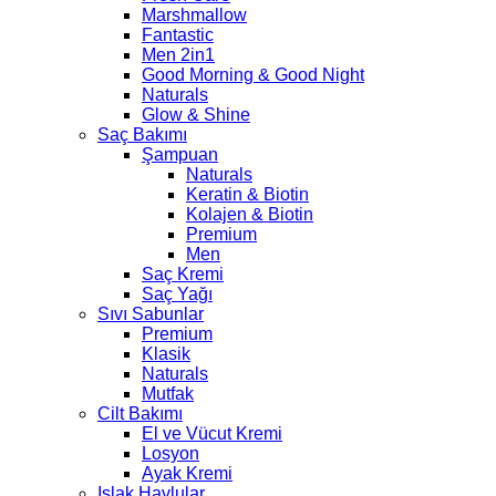
Marshmallow
Fantastic
Men 2in1
Good Morning & Good Night
Naturals
Glow & Shine
Saç Bakımı
Şampuan
Naturals
Keratin & Biotin
Kolajen & Biotin
Premium
Men
Saç Kremi
Saç Yağı
Sıvı Sabunlar
Premium
Klasik
Naturals
Mutfak
Cilt Bakımı
El ve Vücut Kremi
Losyon
Ayak Kremi
Islak Havlular