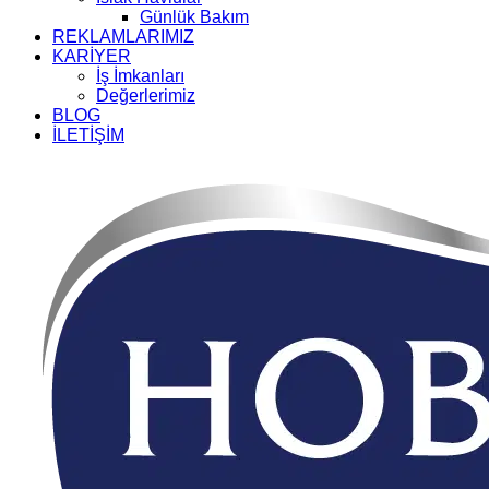
Günlük Bakım
REKLAMLARIMIZ
KARİYER
İş İmkanları
Değerlerimiz
BLOG
İLETİŞİM