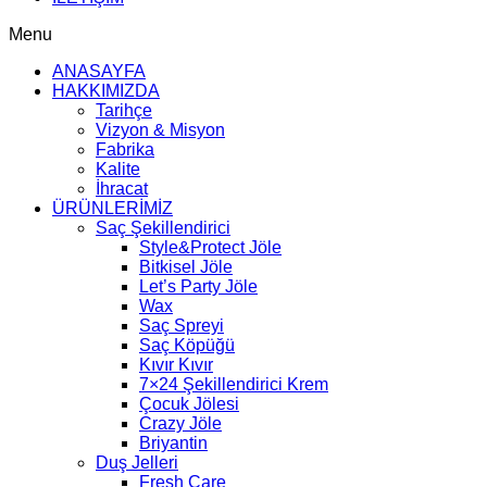
Menu
ANASAYFA
HAKKIMIZDA
Tarihçe
Vizyon & Misyon
Fabrika
Kalite
İhracat
ÜRÜNLERİMİZ
Saç Şekillendirici
Style&Protect Jöle
Bitkisel Jöle
Let’s Party Jöle
Wax
Saç Spreyi
Saç Köpüğü
Kıvır Kıvır
7×24 Şekillendirici Krem
Çocuk Jölesi
Crazy Jöle
Briyantin
Duş Jelleri
Fresh Care