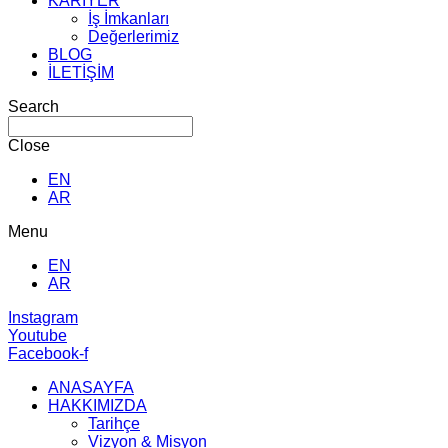
KARİYER
İş İmkanları
Değerlerimiz
BLOG
İLETİŞİM
Search
Close
EN
AR
Menu
EN
AR
Instagram
Youtube
Facebook-f
ANASAYFA
HAKKIMIZDA
Tarihçe
Vizyon & Misyon