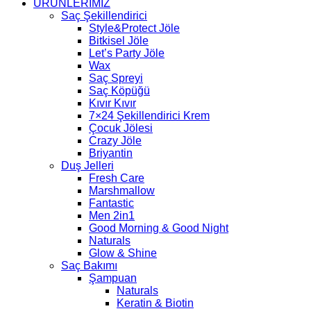
ÜRÜNLERİMİZ
Saç Şekillendirici
Style&Protect Jöle
Bitkisel Jöle
Let’s Party Jöle
Wax
Saç Spreyi
Saç Köpüğü
Kıvır Kıvır
7×24 Şekillendirici Krem
Çocuk Jölesi
Crazy Jöle
Briyantin
Duş Jelleri
Fresh Care
Marshmallow
Fantastic
Men 2in1
Good Morning & Good Night
Naturals
Glow & Shine
Saç Bakımı
Şampuan
Naturals
Keratin & Biotin