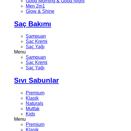
Good Morning & Good Night
Men 2in1
Glow & Shine
Saç Bakımı
Şampuan
Saç Kremi
Saç Yağı
Menu
Şampuan
Saç Kremi
Saç Yağı
Sıvı Sabunlar
Premium
Klasik
Naturals
Mutfak
Kids
Menu
Premium
Klasik