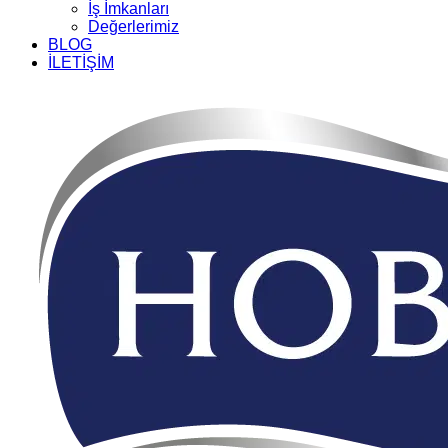
İş İmkanları
Değerlerimiz
BLOG
İLETİŞİM