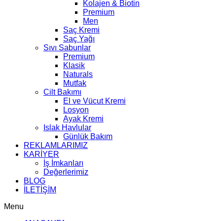
Kolajen & Biotin
Premium
Men
Saç Kremi
Saç Yağı
Sıvı Sabunlar
Premium
Klasik
Naturals
Mutfak
Cilt Bakımı
El ve Vücut Kremi
Losyon
Ayak Kremi
Islak Havlular
Günlük Bakım
REKLAMLARIMIZ
KARİYER
İş İmkanları
Değerlerimiz
BLOG
İLETİŞİM
Menu