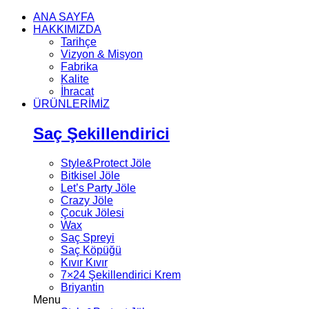
ANA SAYFA
HAKKIMIZDA
Tarihçe
Vizyon & Misyon
Fabrika
Kalite
İhracat
ÜRÜNLERİMİZ
Saç Şekillendirici
Style&Protect Jöle
Bitkisel Jöle
Let’s Party Jöle
Crazy Jöle
Çocuk Jölesi
Wax
Saç Spreyi
Saç Köpüğü
Kıvır Kıvır
7×24 Şekillendirici Krem
Briyantin
Menu