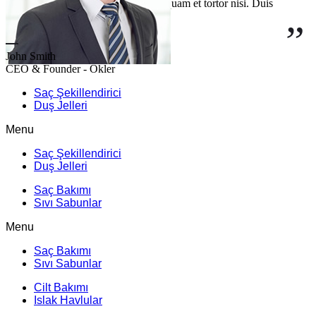
consectetur sed, pharetra nec ex. Aliquam et tortor nisi. Duis
mollis diam nec elit volutpat suscipit.
John Smith
CEO & Founder - Okler
Saç Şekillendirici
Duş Jelleri
Menu
Saç Şekillendirici
Duş Jelleri
Saç Bakımı
Sıvı Sabunlar
Menu
Saç Bakımı
Sıvı Sabunlar
Cilt Bakımı
Islak Havlular