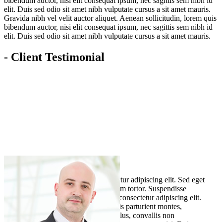
bibendum auctor, nisi elit consequat ipsum, nec sagittis sem nibh id
elit. Duis sed odio sit amet nibh vulputate cursus a sit amet mauris.
Gravida nibh vel velit auctor aliquet. Aenean sollicitudin, lorem quis
bibendum auctor, nisi elit consequat ipsum, nec sagittis sem nibh id
elit. Duis sed odio sit amet nibh vulputate cursus a sit amet mauris.
- Client Testimonial
Lorem ipsum dolor sit amet, consectetur adipiscing elit. Sed eget
risus porta, tincidunt turpis at, interdum tortor. Suspendisse
potenti. Lorem ipsum dolor sit amet, consectetur adipiscing elit.
Sociis natoque penatibus et magnis dis parturient montes,
nascetur ridiculus mus. Fusce ante tellus, convallis non