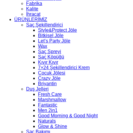
Fabrika
Kalite
İhracat
ÜRÜNLERİMİZ
Saç Şekillendirici
Style&Protect Jöle
Bitkisel Jöle
Let’s Party Jöle
Wax
Saç Spreyi
Saç Köpüğü
Kıvır Kıvır
7×24 Şekillendirici Krem
Çocuk Jölesi
Crazy Jöle
Briyantin
Duş Jelleri
Fresh Care
Marshmallow
Fantastic
Men 2in1
Good Morning & Good Night
Naturals
Glow & Shine
Saç Bakımı