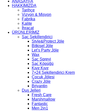
ANASAYFA
HAKKIMIZDA
Tarihçe
Vizyon & Misyon
Fabrika
Kalite
İhracat
ÜRÜNLERİMİZ
Saç Şekillendirici
Style&Protect Jöle
Bitkisel Jöle
Let’s Party Jöle
Wax
Saç Spreyi
Saç Köpüğü
Kıvır Kıvır
7×24 Şekillendirici Krem
Çocuk Jölesi
Crazy Jöle
Briyantin
Duş Jelleri
Fresh Care
Marshmallow
Fantastic
Men 2in1