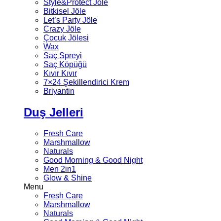
Style&Protect Jöle
Bitkisel Jöle
Let’s Party Jöle
Crazy Jöle
Çocuk Jölesi
Wax
Saç Spreyi
Saç Köpüğü
Kıvır Kıvır
7×24 Şekillendirici Krem
Briyantin
Duş Jelleri
Fresh Care
Marshmallow
Naturals
Good Morning & Good Night
Men 2in1
Glow & Shine
Menu
Fresh Care
Marshmallow
Naturals