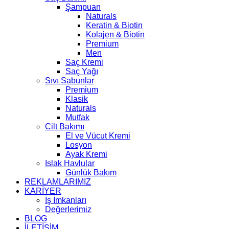
Şampuan
Naturals
Keratin & Biotin
Kolajen & Biotin
Premium
Men
Saç Kremi
Saç Yağı
Sıvı Sabunlar
Premium
Klasik
Naturals
Mutfak
Cilt Bakımı
El ve Vücut Kremi
Losyon
Ayak Kremi
Islak Havlular
Günlük Bakım
REKLAMLARIMIZ
KARİYER
İş İmkanları
Değerlerimiz
BLOG
İLETİŞİM