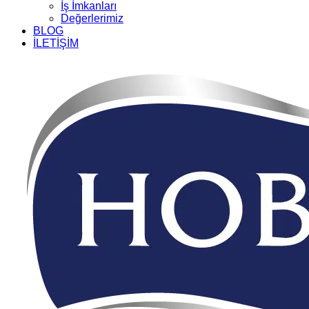
İş İmkanları
Değerlerimiz
BLOG
İLETİŞİM