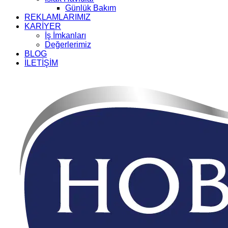
Günlük Bakım
REKLAMLARIMIZ
KARİYER
İş İmkanları
Değerlerimiz
BLOG
İLETİŞİM