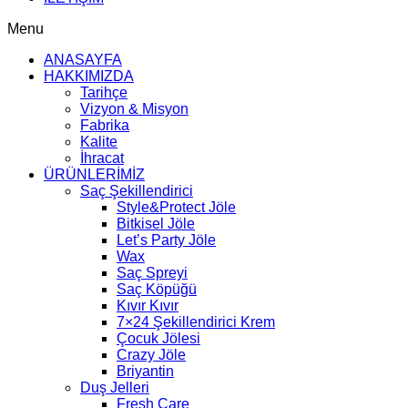
Menu
ANASAYFA
HAKKIMIZDA
Tarihçe
Vizyon & Misyon
Fabrika
Kalite
İhracat
ÜRÜNLERİMİZ
Saç Şekillendirici
Style&Protect Jöle
Bitkisel Jöle
Let’s Party Jöle
Wax
Saç Spreyi
Saç Köpüğü
Kıvır Kıvır
7×24 Şekillendirici Krem
Çocuk Jölesi
Crazy Jöle
Briyantin
Duş Jelleri
Fresh Care