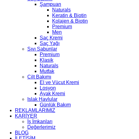
Şampuan
Naturals
Keratin & Biotin
Kolajen & Biotin
Premium
Men
Saç Kremi
Saç Yağı
Sıvı Sabunlar
Premium
Klasik
Naturals
Mutfak
Cilt Bakımı
El ve Vücut Kremi
Losyon
Ayak Kremi
Islak Havlular
Günlük Bakım
REKLAMLARIMIZ
KARİYER
İş İmkanları
Değerlerimiz
BLOG
İLETİŞİM