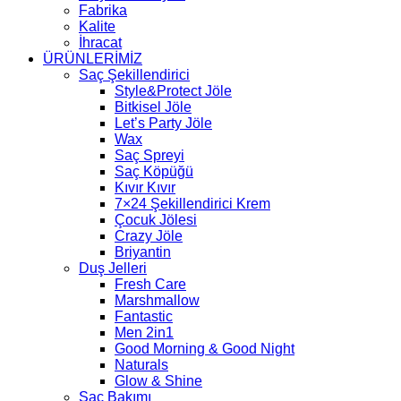
Fabrika
Kalite
İhracat
ÜRÜNLERİMİZ
Saç Şekillendirici
Style&Protect Jöle
Bitkisel Jöle
Let’s Party Jöle
Wax
Saç Spreyi
Saç Köpüğü
Kıvır Kıvır
7×24 Şekillendirici Krem
Çocuk Jölesi
Crazy Jöle
Briyantin
Duş Jelleri
Fresh Care
Marshmallow
Fantastic
Men 2in1
Good Morning & Good Night
Naturals
Glow & Shine
Saç Bakımı