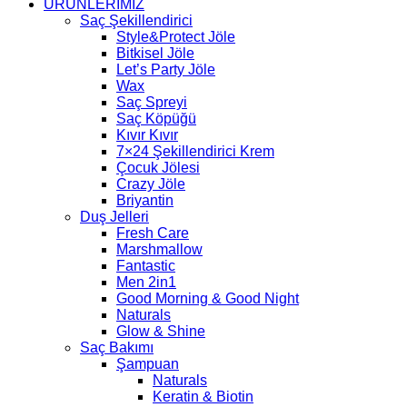
ÜRÜNLERİMİZ
Saç Şekillendirici
Style&Protect Jöle
Bitkisel Jöle
Let’s Party Jöle
Wax
Saç Spreyi
Saç Köpüğü
Kıvır Kıvır
7×24 Şekillendirici Krem
Çocuk Jölesi
Crazy Jöle
Briyantin
Duş Jelleri
Fresh Care
Marshmallow
Fantastic
Men 2in1
Good Morning & Good Night
Naturals
Glow & Shine
Saç Bakımı
Şampuan
Naturals
Keratin & Biotin