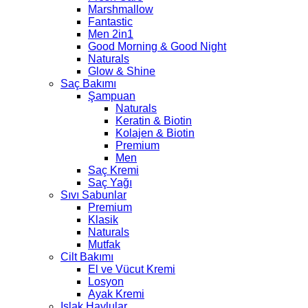
Marshmallow
Fantastic
Men 2in1
Good Morning & Good Night
Naturals
Glow & Shine
Saç Bakımı
Şampuan
Naturals
Keratin & Biotin
Kolajen & Biotin
Premium
Men
Saç Kremi
Saç Yağı
Sıvı Sabunlar
Premium
Klasik
Naturals
Mutfak
Cilt Bakımı
El ve Vücut Kremi
Losyon
Ayak Kremi
Islak Havlular