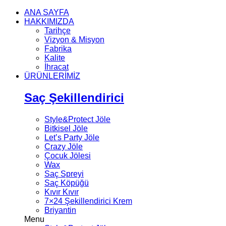
ANA SAYFA
HAKKIMIZDA
Tarihçe
Vizyon & Misyon
Fabrika
Kalite
İhracat
ÜRÜNLERİMİZ
Saç Şekillendirici
Style&Protect Jöle
Bitkisel Jöle
Let’s Party Jöle
Crazy Jöle
Çocuk Jölesi
Wax
Saç Spreyi
Saç Köpüğü
Kıvır Kıvır
7×24 Şekillendirici Krem
Briyantin
Menu