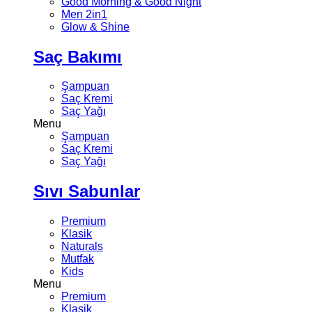
Good Morning & Good Night
Men 2in1
Glow & Shine
Saç Bakımı
Şampuan
Saç Kremi
Saç Yağı
Menu
Şampuan
Saç Kremi
Saç Yağı
Sıvı Sabunlar
Premium
Klasik
Naturals
Mutfak
Kids
Menu
Premium
Klasik