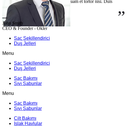
consectetur sed, pharetra nec ex. Aliquam et tortor nisi. Duis
mollis diam nec elit volutpat suscipit.
John Smith
CEO & Founder - Okler
Saç Şekillendirici
Duş Jelleri
Menu
Saç Şekillendirici
Duş Jelleri
Saç Bakımı
Sıvı Sabunlar
Menu
Saç Bakımı
Sıvı Sabunlar
Cilt Bakımı
Islak Havlular