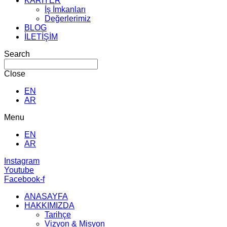
KARİYER
İş İmkanları
Değerlerimiz
BLOG
İLETİŞİM
Search
Close
EN
AR
Menu
EN
AR
Instagram
Youtube
Facebook-f
ANASAYFA
HAKKIMIZDA
Tarihçe
Vizyon & Misyon