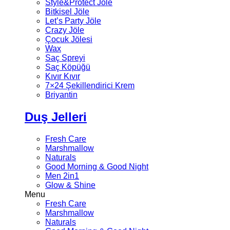
Style&Protect Jöle
Bitkisel Jöle
Let’s Party Jöle
Crazy Jöle
Çocuk Jölesi
Wax
Saç Spreyi
Saç Köpüğü
Kıvır Kıvır
7×24 Şekillendirici Krem
Briyantin
Duş Jelleri
Fresh Care
Marshmallow
Naturals
Good Morning & Good Night
Men 2in1
Glow & Shine
Menu
Fresh Care
Marshmallow
Naturals