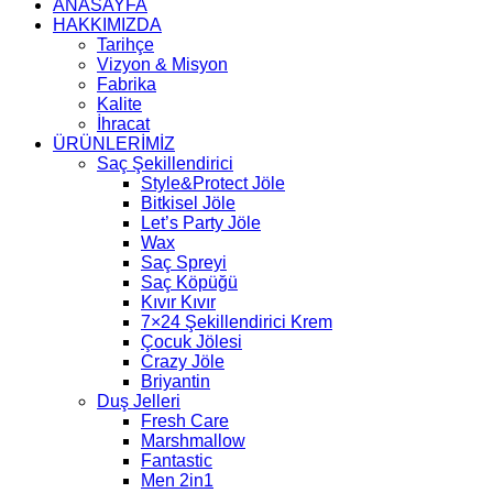
ANASAYFA
HAKKIMIZDA
Tarihçe
Vizyon & Misyon
Fabrika
Kalite
İhracat
ÜRÜNLERİMİZ
Saç Şekillendirici
Style&Protect Jöle
Bitkisel Jöle
Let’s Party Jöle
Wax
Saç Spreyi
Saç Köpüğü
Kıvır Kıvır
7×24 Şekillendirici Krem
Çocuk Jölesi
Crazy Jöle
Briyantin
Duş Jelleri
Fresh Care
Marshmallow
Fantastic
Men 2in1