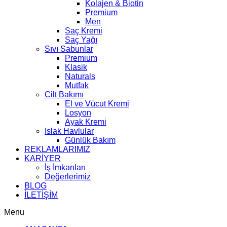
Kolajen & Biotin
Premium
Men
Saç Kremi
Saç Yağı
Sıvı Sabunlar
Premium
Klasik
Naturals
Mutfak
Cilt Bakımı
El ve Vücut Kremi
Losyon
Ayak Kremi
Islak Havlular
Günlük Bakım
REKLAMLARIMIZ
KARİYER
İş İmkanları
Değerlerimiz
BLOG
İLETİŞİM
Menu