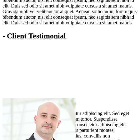
bibendum auctor, nisi elit consequat ipsum, nec sagittis sem nibh id
elit. Duis sed odio sit amet nibh vulputate cursus a sit amet mauris.
Gravida nibh vel velit auctor aliquet. Aenean sollicitudin, lorem quis
bibendum auctor, nisi elit consequat ipsum, nec sagittis sem nibh id
elit. Duis sed odio sit amet nibh vulputate cursus a sit amet mauris.
- Client Testimonial
Lorem ipsum dolor sit amet, consectetur adipiscing elit. Sed eget
risus porta, tincidunt turpis at, interdum tortor. Suspendisse
potenti. Lorem ipsum dolor sit amet, consectetur adipiscing elit.
Sociis natoque penatibus et magnis dis parturient montes,
nascetur ridiculus mus. Fusce ante tellus, convallis non