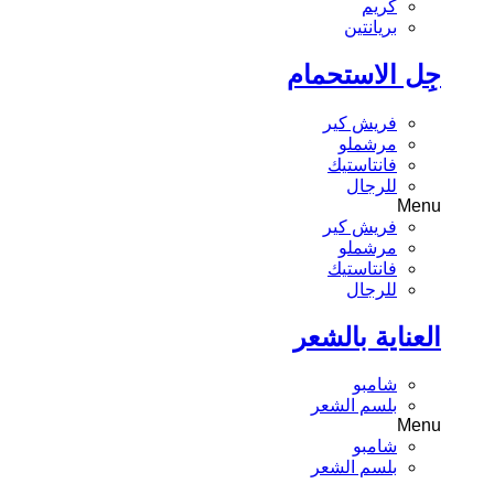
كريم
بريانتين
جِل الاستحمام
فريش كير
مرشملو
فانتاستيك
للرجال
Menu
فريش كير
مرشملو
فانتاستيك
للرجال
العناية بالشعر
شامبو
بلسم الشعر
Menu
شامبو
بلسم الشعر