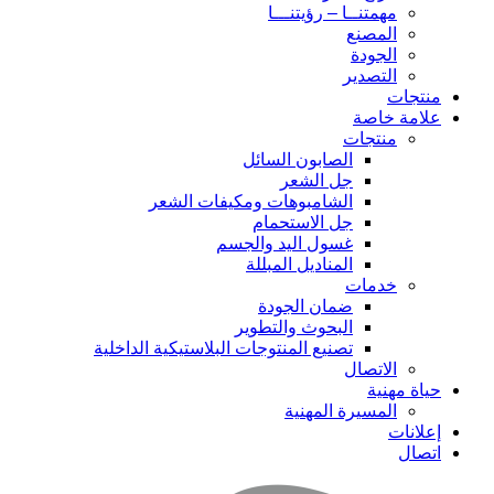
مهمتنــا – رؤيتنـــا
المصنع
الجودة
التصدير
منتجات
علامة خاصة
منتجات
الصابون السائل
جل الشعر
الشامبوهات ومكيفات الشعر
جل الاستحمام
غسول اليد والجسم
المناديل المبللة
خدمات
ضمان الجودة
البحوث والتطوير
تصنيع المنتوجات البلاستيكية الداخلية
الاتصال
حياة مهنية
المسيرة المهنية
إعلانات
اتصال