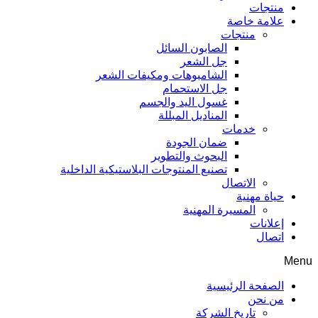
منتجات
علامة خاصة
منتجات
الصابون السائل
جل الشعر
الشامبوهات ومكيفات الشعر
جل الاستحمام
غسول اليد والجسم
المناديل المبللة
خدمات
ضمان الجودة
البحوث والتطوير
تصنيع المنتوجات البلاستيكية الداخلية
الاتصال
حياة مهنية
المسيرة المهنية
إعلانات
اتصال
Menu
الصفحة الرئيسية
من نحن
تاريخ الشركة