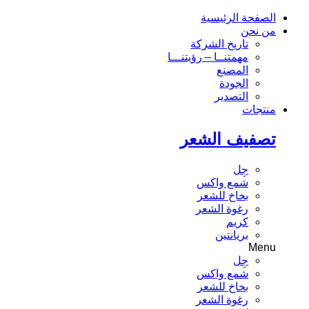
الصفحة الرئيسية
من نحن
تاريخ الشركة
مهمتنــا – رؤيتنـــا
المصنع
الجودة
التصدير
منتجات
تصفيف الشعر
جِل
شمع واكس
بخاخ للشعر
رغوة الشعر
كريم
بريانتين
Menu
جِل
شمع واكس
بخاخ للشعر
رغوة الشعر