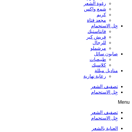
رغوة الشعر
شمع واكس
كريم
مجعد فتاة
جِل الاستحمام
فانتاستيك
فريش كير
للرجال
مرشملو
صابون سائل
طبيعيات
كلاسيك
مناديل مبللة
رعاية نهارية
تصفيف الشعر
جِل الاستحمام
Menu
تصفيف الشعر
جِل الاستحمام
العناية بالشعر