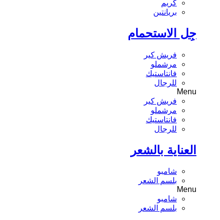
كريم
بريانتين
جِل الاستحمام
فريش كير
مرشملو
فانتاستيك
للرجال
Menu
فريش كير
مرشملو
فانتاستيك
للرجال
العناية بالشعر
شامبو
بلسم الشعر
Menu
شامبو
بلسم الشعر