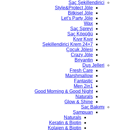
Saç Şekillendirici
Style&Protect Jöle
Bitkisel Jöle
Let’s Party Jöle
Wax
Saç Spreyi
Saç Köpüğü
Kıvır Kıvır
7×24 Şekillendirici Krem
Çocuk Jölesi
Crazy Jöle
Briyantin
Duş Jelleri
Fresh Care
Marshmallow
Fantastic
Men 2in1
Good Morning & Good Night
Naturals
Glow & Shine
Saç Bakımı
Şampuan
Naturals
Keratin & Biotin
Kolajen & Biotin