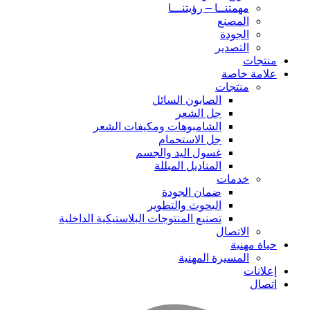
مهمتنــا – رؤيتنـــا
المصنع
الجودة
التصدير
منتجات
علامة خاصة
منتجات
الصابون السائل
جل الشعر
الشامبوهات ومكيفات الشعر
جل الاستحمام
غسول اليد والجسم
المناديل المبللة
خدمات
ضمان الجودة
البحوث والتطوير
تصنيع المنتوجات البلاستيكية الداخلية
الاتصال
حياة مهنية
المسيرة المهنية
إعلانات
اتصال