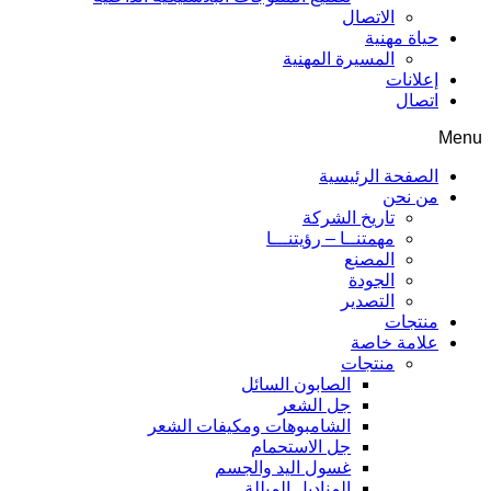
الاتصال
حياة مهنية
المسيرة المهنية
إعلانات
اتصال
Menu
الصفحة الرئيسية
من نحن
تاريخ الشركة
مهمتنــا – رؤيتنـــا
المصنع
الجودة
التصدير
منتجات
علامة خاصة
منتجات
الصابون السائل
جل الشعر
الشامبوهات ومكيفات الشعر
جل الاستحمام
غسول اليد والجسم
المناديل المبللة