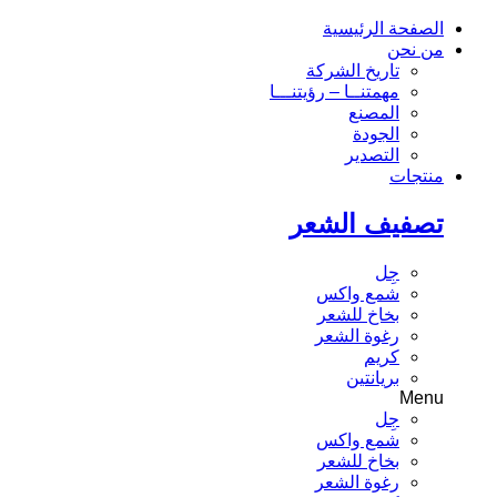
الصفحة الرئيسية
من نحن
تاريخ الشركة
مهمتنــا – رؤيتنـــا
المصنع
الجودة
التصدير
منتجات
تصفيف الشعر
جِل
شمع واكس
بخاخ للشعر
رغوة الشعر
كريم
بريانتين
Menu
جِل
شمع واكس
بخاخ للشعر
رغوة الشعر