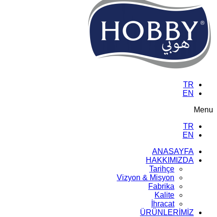
TR
EN
Menu
TR
EN
ANASAYFA
HAKKIMIZDA
Tarihçe
Vizyon & Misyon
Fabrika
Kalite
İhracat
ÜRÜNLERİMİZ