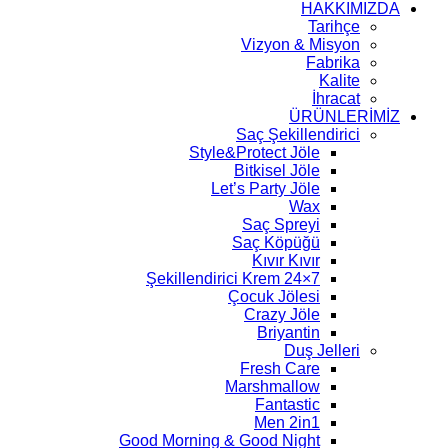
HAKKIMIZDA
Tarihçe
Vizyon & Misyon
Fabrika
Kalite
İhracat
ÜRÜNLERİMİZ
Saç Şekillendirici
Style&Protect Jöle
Bitkisel Jöle
Let’s Party Jöle
Wax
Saç Spreyi
Saç Köpüğü
Kıvır Kıvır
7×24 Şekillendirici Krem
Çocuk Jölesi
Crazy Jöle
Briyantin
Duş Jelleri
Fresh Care
Marshmallow
Fantastic
Men 2in1
Good Morning & Good Night