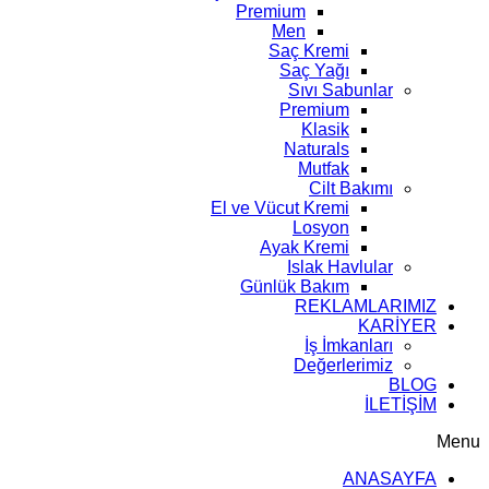
Premium
Men
Saç Kremi
Saç Yağı
Sıvı Sabunlar
Premium
Klasik
Naturals
Mutfak
Cilt Bakımı
El ve Vücut Kremi
Losyon
Ayak Kremi
Islak Havlular
Günlük Bakım
REKLAMLARIMIZ
KARİYER
İş İmkanları
Değerlerimiz
BLOG
İLETİŞİM
Menu
ANASAYFA