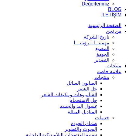
Değerlerimiz
BLOG
İLETİŞİM
الصفحة الرئيسية
من نحن
تاريخ الشركة
مهمتنــا – رؤيتنـــا
المصنع
الجودة
التصدير
منتجات
علامة خاصة
منتجات
الصابون السائل
جل الشعر
الشامبوهات ومكيفات الشعر
جل الاستحمام
غسول اليد والجسم
المناديل المبللة
خدمات
ضمان الجودة
البحوث والتطوير
تصنيع المنتوجات البلاستيكية الداخلية