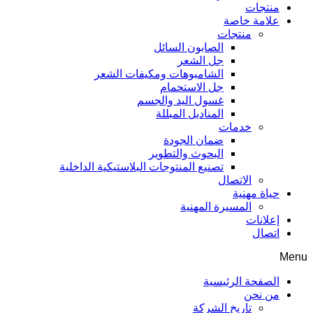
منتجات
علامة خاصة
منتجات
الصابون السائل
جل الشعر
الشامبوهات ومكيفات الشعر
جل الاستحمام
غسول اليد والجسم
المناديل المبللة
خدمات
ضمان الجودة
البحوث والتطوير
تصنيع المنتوجات البلاستيكية الداخلية
الاتصال
حياة مهنية
المسيرة المهنية
إعلانات
اتصال
Menu
الصفحة الرئيسية
من نحن
تاريخ الشركة