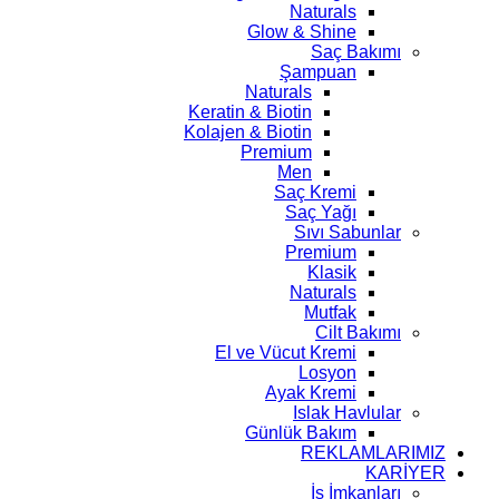
Naturals
Glow & Shine
Saç Bakımı
Şampuan
Naturals
Keratin & Biotin
Kolajen & Biotin
Premium
Men
Saç Kremi
Saç Yağı
Sıvı Sabunlar
Premium
Klasik
Naturals
Mutfak
Cilt Bakımı
El ve Vücut Kremi
Losyon
Ayak Kremi
Islak Havlular
Günlük Bakım
REKLAMLARIMIZ
KARİYER
İş İmkanları