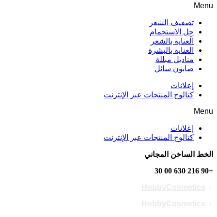
Menu
تصفيف الشعر
جِل الاستحمام
العناية بالشعر
العناية بالبشرة
مناديل مبللة
صابون سائل
إعلانات
كتالوج المنتجات عبر الإنترنت
Menu
إعلانات
كتالوج المنتجات عبر الإنترنت
الخط الساخن المجاني
+90 216 630 00 30
HobbyCosmetics
/
HobbyCosmetics
/