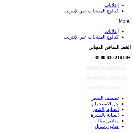
إعلانات
كتالوج المنتجات عبر الإنترنت
Menu
إعلانات
كتالوج المنتجات عبر الإنترنت
الخط الساخن المجاني
+90 216 630 00 30
HobbyCosmetics
/
HobbyCosmetics
/
HobbyCosmetics
/
تصفيف الشعر
جِل الاستحمام
العناية بالشعر
العناية بالبشرة
مناديل مبللة
صابون سائل