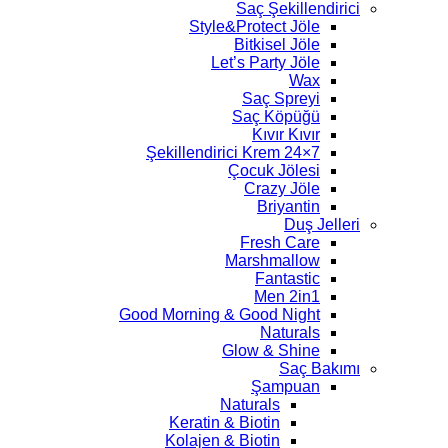
Saç Şekillendirici
Style&Protect Jöle
Bitkisel Jöle
Let’s Party Jöle
Wax
Saç Spreyi
Saç Köpüğü
Kıvır Kıvır
7×24 Şekillendirici Krem
Çocuk Jölesi
Crazy Jöle
Briyantin
Duş Jelleri
Fresh Care
Marshmallow
Fantastic
Men 2in1
Good Morning & Good Night
Naturals
Glow & Shine
Saç Bakımı
Şampuan
Naturals
Keratin & Biotin
Kolajen & Biotin