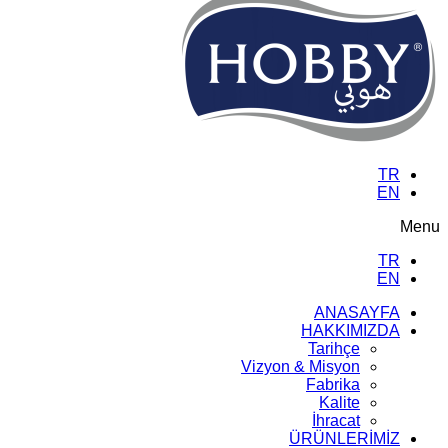
TR
EN
Menu
TR
EN
ANASAYFA
HAKKIMIZDA
Tarihçe
Vizyon & Misyon
Fabrika
Kalite
İhracat
ÜRÜNLERİMİZ