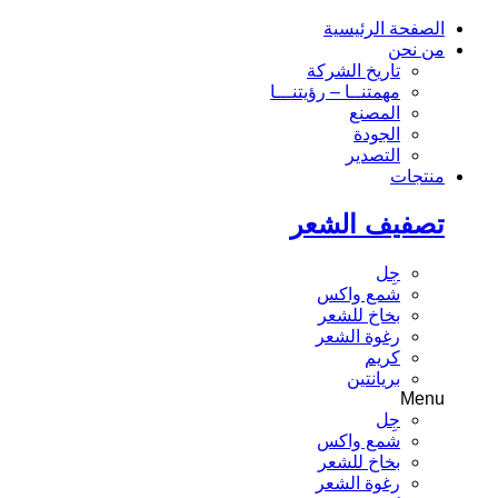
الصفحة الرئيسية
من نحن
تاريخ الشركة
مهمتنــا – رؤيتنـــا
المصنع
الجودة
التصدير
منتجات
تصفيف الشعر
جِل
شمع واكس
بخاخ للشعر
رغوة الشعر
كريم
بريانتين
Menu
جِل
شمع واكس
بخاخ للشعر
رغوة الشعر