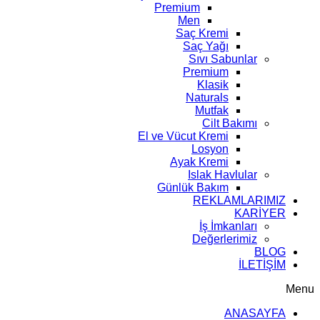
Premium
Men
Saç Kremi
Saç Yağı
Sıvı Sabunlar
Premium
Klasik
Naturals
Mutfak
Cilt Bakımı
El ve Vücut Kremi
Losyon
Ayak Kremi
Islak Havlular
Günlük Bakım
REKLAMLARIMIZ
KARİYER
İş İmkanları
Değerlerimiz
BLOG
İLETİŞİM
Menu
ANASAYFA