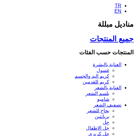
TR
EN
مناديل مبللة
جميع المنتجات
المنتجات حسب الفئات
العناية بالبشرة
غسول
كريم اليد والجسم
كريم للقدمين
العناية بالشعر
بلسم الشعر
شامبو
تصفيف الشعر
بخاخ للشعر
بريانتين
جِل
جل الاطفال
جل كريزي