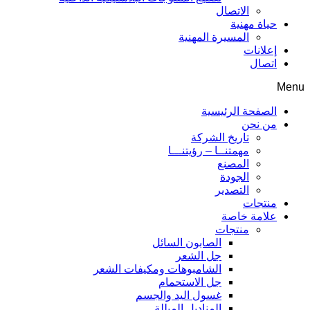
الاتصال
حياة مهنية
المسيرة المهنية
إعلانات
اتصال
Menu
الصفحة الرئيسية
من نحن
تاريخ الشركة
مهمتنــا – رؤيتنـــا
المصنع
الجودة
التصدير
منتجات
علامة خاصة
منتجات
الصابون السائل
جل الشعر
الشامبوهات ومكيفات الشعر
جل الاستحمام
غسول اليد والجسم
المناديل المبللة