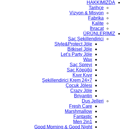
HAKKIMIZDA
Tarihçe
Vizyon & Misyon
Fabrika
Kalite
İhracat
ÜRÜNLERİMİZ
Saç Şekillendirici
Style&Protect Jöle
Bitkisel Jöle
Let’s Party Jöle
Wax
Saç Spreyi
Saç Köpüğü
Kıvır Kıvır
7×24 Şekillendirici Krem
Çocuk Jölesi
Crazy Jöle
Briyantin
Duş Jelleri
Fresh Care
Marshmallow
Fantastic
Men 2in1
Good Morning & Good Night