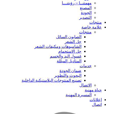
مهمتنــا – رؤيتنـــا
المصنع
الجودة
التصدير
منتجات
علامة خاصة
منتجات
الصابون السائل
جل الشعر
الشامبوهات ومكيفات الشعر
جل الاستحمام
غسول اليد والجسم
المناديل المبللة
خدمات
ضمان الجودة
البحوث والتطوير
تصنيع المنتوجات البلاستيكية الداخلية
الاتصال
حياة مهنية
المسيرة المهنية
إعلانات
اتصال