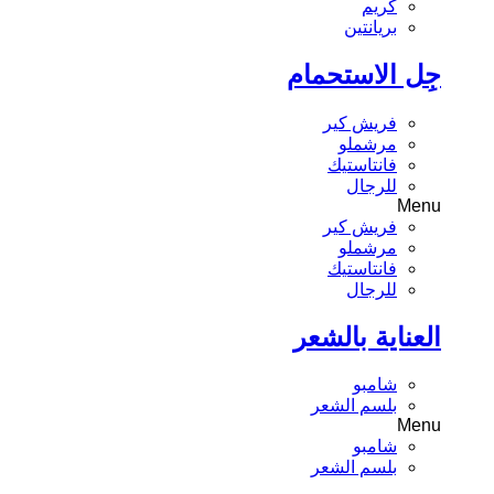
كريم
بريانتين
جِل الاستحمام
فريش كير
مرشملو
فانتاستيك
للرجال
Menu
فريش كير
مرشملو
فانتاستيك
للرجال
العناية بالشعر
شامبو
بلسم الشعر
Menu
شامبو
بلسم الشعر