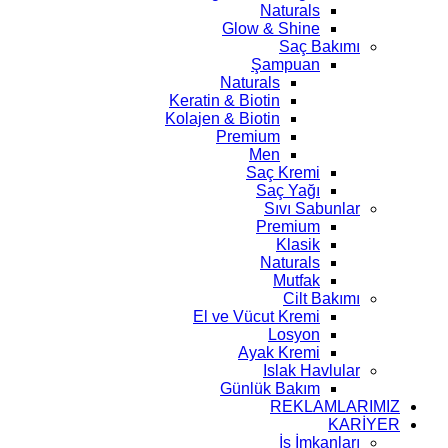
Naturals
Glow & Shine
Saç Bakımı
Şampuan
Naturals
Keratin & Biotin
Kolajen & Biotin
Premium
Men
Saç Kremi
Saç Yağı
Sıvı Sabunlar
Premium
Klasik
Naturals
Mutfak
Cilt Bakımı
El ve Vücut Kremi
Losyon
Ayak Kremi
Islak Havlular
Günlük Bakım
REKLAMLARIMIZ
KARİYER
İş İmkanları