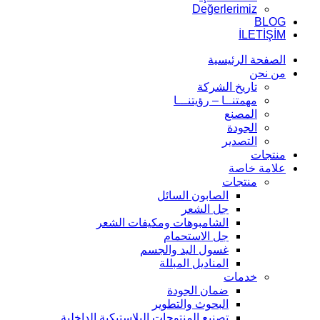
Değerlerimiz
BLOG
İLETİŞİM
الصفحة الرئيسية
من نحن
تاريخ الشركة
مهمتنــا – رؤيتنـــا
المصنع
الجودة
التصدير
منتجات
علامة خاصة
منتجات
الصابون السائل
جل الشعر
الشامبوهات ومكيفات الشعر
جل الاستحمام
غسول اليد والجسم
المناديل المبللة
خدمات
ضمان الجودة
البحوث والتطوير
تصنيع المنتوجات البلاستيكية الداخلية