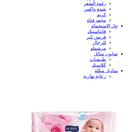
رغوة الشعر
شمع واكس
كريم
مجعد فتاة
جِل الاستحمام
فانتاستيك
فريش كير
للرجال
مرشملو
صابون سائل
طبيعيات
كلاسيك
مناديل مبللة
رعاية نهارية