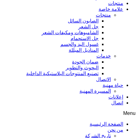
منتجات
علامة خاصة
منتجات
الصابون السائل
جل الشعر
الشامبوهات ومكيفات الشعر
جل الاستحمام
غسول اليد والجسم
المناديل المبللة
خدمات
ضمان الجودة
البحوث والتطوير
تصنيع المنتوجات البلاستيكية الداخلية
الاتصال
حياة مهنية
المسيرة المهنية
إعلانات
اتصال
Menu
الصفحة الرئيسية
من نحن
تاريخ الشركة