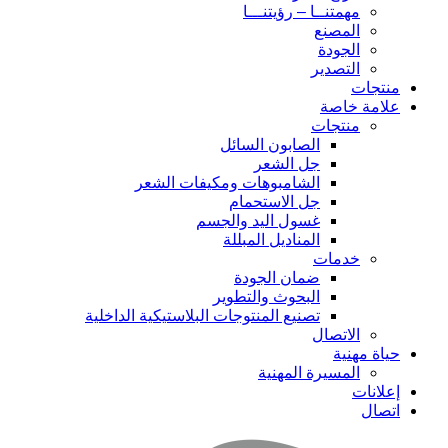
مهمتنــا – رؤيتنـــا
المصنع
الجودة
التصدير
منتجات
علامة خاصة
منتجات
الصابون السائل
جل الشعر
الشامبوهات ومكيفات الشعر
جل الاستحمام
غسول اليد والجسم
المناديل المبللة
خدمات
ضمان الجودة
البحوث والتطوير
تصنيع المنتوجات البلاستيكية الداخلية
الاتصال
حياة مهنية
المسيرة المهنية
إعلانات
اتصال