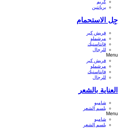
كريم
بريانتين
جِل الاستحمام
فريش كير
مرشملو
فانتاستيك
للرجال
Menu
فريش كير
مرشملو
فانتاستيك
للرجال
العناية بالشعر
شامبو
بلسم الشعر
Menu
شامبو
بلسم الشعر