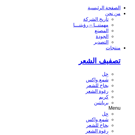
الصفحة الرئيسية
من نحن
تاريخ الشركة
مهمتنــا – رؤيتنـــا
المصنع
الجودة
التصدير
منتجات
تصفيف الشعر
جِل
شمع واكس
بخاخ للشعر
رغوة الشعر
كريم
بريانتين
Menu
جِل
شمع واكس
بخاخ للشعر
رغوة الشعر