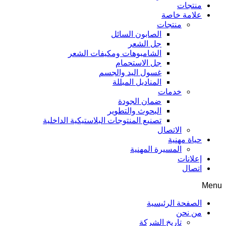
منتجات
علامة خاصة
منتجات
الصابون السائل
جل الشعر
الشامبوهات ومكيفات الشعر
جل الاستحمام
غسول اليد والجسم
المناديل المبللة
خدمات
ضمان الجودة
البحوث والتطوير
تصنيع المنتوجات البلاستيكية الداخلية
الاتصال
حياة مهنية
المسيرة المهنية
إعلانات
اتصال
Menu
الصفحة الرئيسية
من نحن
تاريخ الشركة