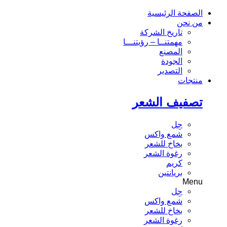
الصفحة الرئيسية
من نحن
تاريخ الشركة
مهمتنــا – رؤيتنـــا
المصنع
الجودة
التصدير
منتجات
تصفيف الشعر
جِل
شمع واكس
بخاخ للشعر
رغوة الشعر
كريم
بريانتين
Menu
جِل
شمع واكس
بخاخ للشعر
رغوة الشعر