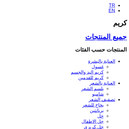
TR
EN
كريم
جميع المنتجات
المنتجات حسب الفئات
العناية بالبشرة
غسول
كريم اليد والجسم
كريم للقدمين
العناية بالشعر
بلسم الشعر
شامبو
تصفيف الشعر
بخاخ للشعر
بريانتين
جِل
جل الاطفال
جل كريزي