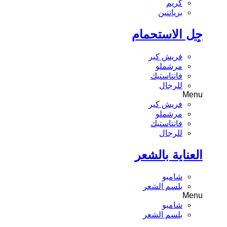
كريم
بريانتين
جِل الاستحمام
فريش كير
مرشملو
فانتاستيك
للرجال
Menu
فريش كير
مرشملو
فانتاستيك
للرجال
العناية بالشعر
شامبو
بلسم الشعر
Menu
شامبو
بلسم الشعر