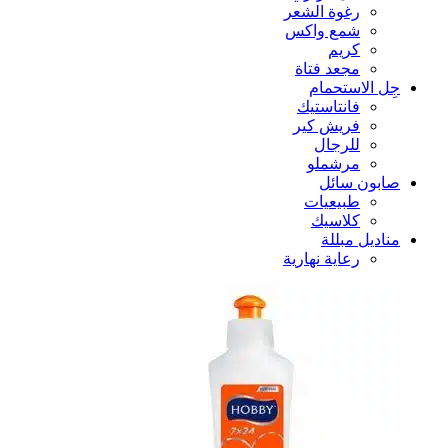
رغوة الشعر
شمع واكس
كريم
مجعد فتاة
جِل الاستحمام
فانتاستيك
فريش كير
للرجال
مرشملو
صابون سائل
طبيعيات
كلاسيك
مناديل مبللة
رعاية نهارية