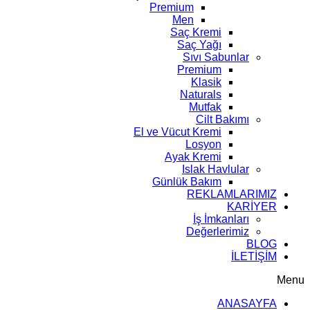
Premium
Men
Saç Kremi
Saç Yağı
Sıvı Sabunlar
Premium
Klasik
Naturals
Mutfak
Cilt Bakımı
El ve Vücut Kremi
Losyon
Ayak Kremi
Islak Havlular
Günlük Bakım
REKLAMLARIMIZ
KARİYER
İş İmkanları
Değerlerimiz
BLOG
İLETİŞİM
Menu
ANASAYFA