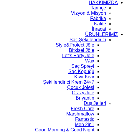
HAKKIMIZDA
Tarihçe
Vizyon & Misyon
Fabrika
Kalite
İhracat
ÜRÜNLERİMİZ
Saç Şekillendirici
Style&Protect Jöle
Bitkisel Jöle
Let’s Party Jöle
Wax
Saç Spreyi
Saç Köpüğü
Kıvır Kıvır
7×24 Şekillendirici Krem
Çocuk Jölesi
Crazy Jöle
Briyantin
Duş Jelleri
Fresh Care
Marshmallow
Fantastic
Men 2in1
Good Morning & Good Night