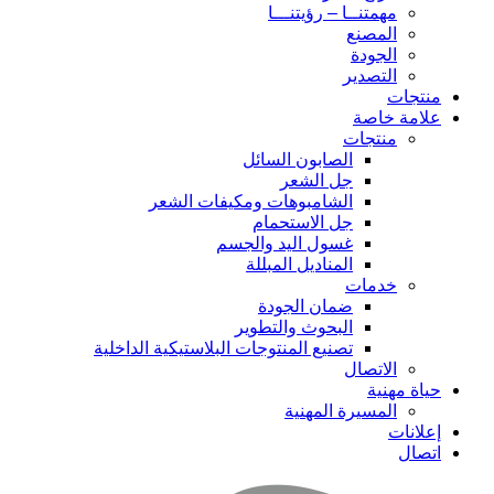
مهمتنــا – رؤيتنـــا
المصنع
الجودة
التصدير
منتجات
علامة خاصة
منتجات
الصابون السائل
جل الشعر
الشامبوهات ومكيفات الشعر
جل الاستحمام
غسول اليد والجسم
المناديل المبللة
خدمات
ضمان الجودة
البحوث والتطوير
تصنيع المنتوجات البلاستيكية الداخلية
الاتصال
حياة مهنية
المسيرة المهنية
إعلانات
اتصال