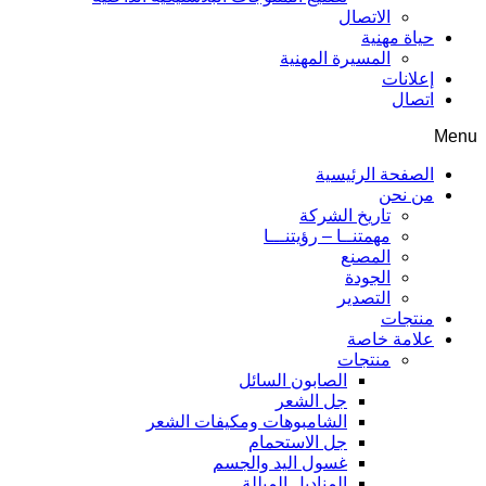
الاتصال
حياة مهنية
المسيرة المهنية
إعلانات
اتصال
Menu
الصفحة الرئيسية
من نحن
تاريخ الشركة
مهمتنــا – رؤيتنـــا
المصنع
الجودة
التصدير
منتجات
علامة خاصة
منتجات
الصابون السائل
جل الشعر
الشامبوهات ومكيفات الشعر
جل الاستحمام
غسول اليد والجسم
المناديل المبللة