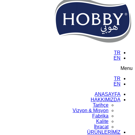
TR
EN
Menu
TR
EN
ANASAYFA
HAKKIMIZDA
Tarihçe
Vizyon & Misyon
Fabrika
Kalite
İhracat
ÜRÜNLERİMİZ