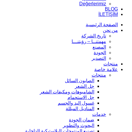
Değerlerimiz
BLOG
İLETİŞİM
الصفحة الرئيسية
من نحن
تاريخ الشركة
مهمتنــا – رؤيتنـــا
المصنع
الجودة
التصدير
منتجات
علامة خاصة
منتجات
الصابون السائل
جل الشعر
الشامبوهات ومكيفات الشعر
جل الاستحمام
غسول اليد والجسم
المناديل المبللة
خدمات
ضمان الجودة
البحوث والتطوير
تصنيع المنتوجات البلاستيكية الداخلية