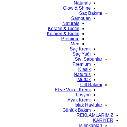
Naturals
Glow & Shine
Saç Bakımı
Şampuan
Naturals
Keratin & Biotin
Kolajen & Biotin
Premium
Men
Saç Kremi
Saç Yağı
Sıvı Sabunlar
Premium
Klasik
Naturals
Mutfak
Cilt Bakımı
El ve Vücut Kremi
Losyon
Ayak Kremi
Islak Havlular
Günlük Bakım
REKLAMLARIMIZ
KARİYER
İş İmkanları