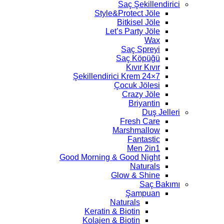
Saç Şekillendirici
Style&Protect Jöle
Bitkisel Jöle
Let’s Party Jöle
Wax
Saç Spreyi
Saç Köpüğü
Kıvır Kıvır
7×24 Şekillendirici Krem
Çocuk Jölesi
Crazy Jöle
Briyantin
Duş Jelleri
Fresh Care
Marshmallow
Fantastic
Men 2in1
Good Morning & Good Night
Naturals
Glow & Shine
Saç Bakımı
Şampuan
Naturals
Keratin & Biotin
Kolajen & Biotin