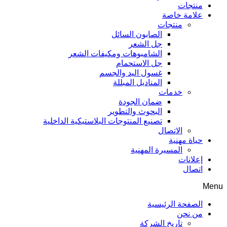
منتجات
علامة خاصة
منتجات
الصابون السائل
جل الشعر
الشامبوهات ومكيفات الشعر
جل الاستحمام
غسول اليد والجسم
المناديل المبللة
خدمات
ضمان الجودة
البحوث والتطوير
تصنيع المنتوجات البلاستيكية الداخلية
الاتصال
حياة مهنية
المسيرة المهنية
إعلانات
اتصال
Menu
الصفحة الرئيسية
من نحن
تاريخ الشركة