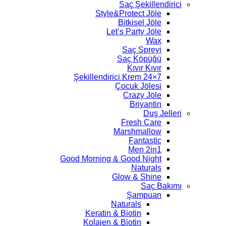
Saç Şekillendirici
Style&Protect Jöle
Bitkisel Jöle
Let’s Party Jöle
Wax
Saç Spreyi
Saç Köpüğü
Kıvır Kıvır
7×24 Şekillendirici Krem
Çocuk Jölesi
Crazy Jöle
Briyantin
Duş Jelleri
Fresh Care
Marshmallow
Fantastic
Men 2in1
Good Morning & Good Night
Naturals
Glow & Shine
Saç Bakımı
Şampuan
Naturals
Keratin & Biotin
Kolajen & Biotin