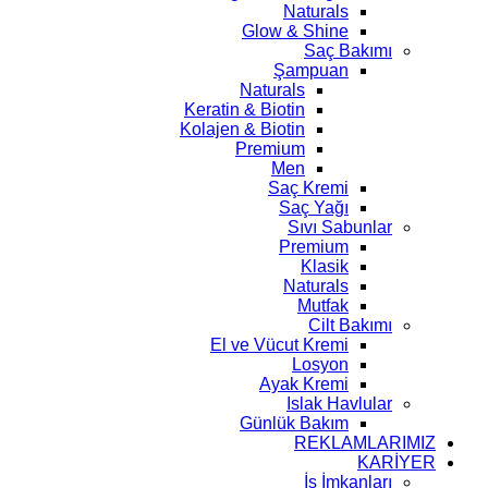
Naturals
Glow & Shine
Saç Bakımı
Şampuan
Naturals
Keratin & Biotin
Kolajen & Biotin
Premium
Men
Saç Kremi
Saç Yağı
Sıvı Sabunlar
Premium
Klasik
Naturals
Mutfak
Cilt Bakımı
El ve Vücut Kremi
Losyon
Ayak Kremi
Islak Havlular
Günlük Bakım
REKLAMLARIMIZ
KARİYER
İş İmkanları