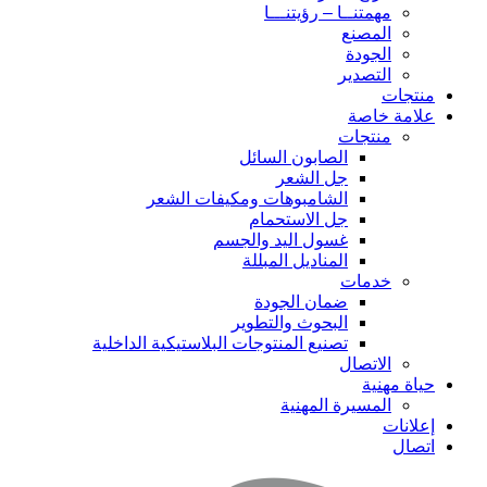
مهمتنــا – رؤيتنـــا
المصنع
الجودة
التصدير
منتجات
علامة خاصة
منتجات
الصابون السائل
جل الشعر
الشامبوهات ومكيفات الشعر
جل الاستحمام
غسول اليد والجسم
المناديل المبللة
خدمات
ضمان الجودة
البحوث والتطوير
تصنيع المنتوجات البلاستيكية الداخلية
الاتصال
حياة مهنية
المسيرة المهنية
إعلانات
اتصال