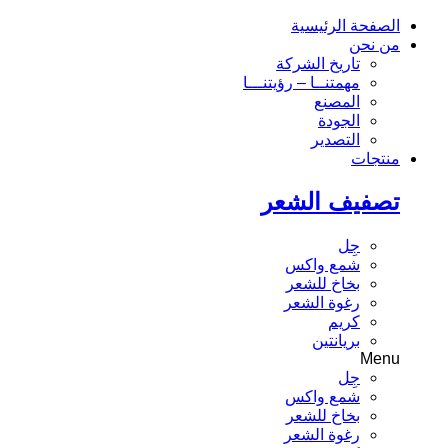
الصفحة الرئيسية
من نحن
تاريخ الشركة
مهمتنــا – رؤيتنـــا
المصنع
الجودة
التصدير
منتجات
تصفيف الشعر
جِل
شمع واكس
بخاخ للشعر
رغوة الشعر
كريم
بريانتين
Menu
جِل
شمع واكس
بخاخ للشعر
رغوة الشعر