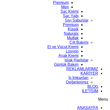
Premium
Men
Saç Kremi
Saç Yağı
Sıvı Sabunlar
Premium
Klasik
Naturals
Mutfak
Cilt Bakımı
El ve Vücut Kremi
Losyon
Ayak Kremi
Islak Havlular
Günlük Bakım
REKLAMLARIMIZ
KARİYER
İş İmkanları
Değerlerimiz
BLOG
İLETİŞİM
Menu
ANASAYFA