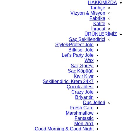
HAKKIMIZDA
Tarihçe
Vizyon & Misyon
Fabrika
Kalite
İhracat
ÜRÜNLERİMİZ
Saç Şekillendirici
Style&Protect Jöle
Bitkisel Jöle
Let’s Party Jöle
Wax
Saç Spreyi
Saç Köpüğü
Kıvır Kıvır
7×24 Şekillendirici Krem
Çocuk Jölesi
Crazy Jöle
Briyantin
Duş Jelleri
Fresh Care
Marshmallow
Fantastic
Men 2in1
Good Morning & Good Night