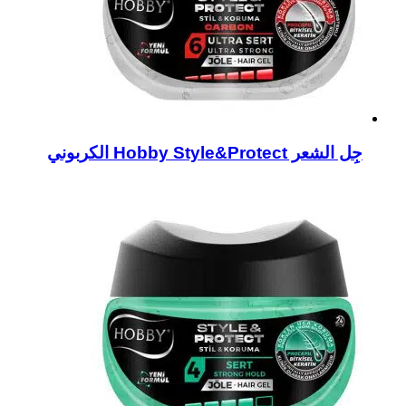
جِل الشعر Hobby Style&Protect الكربوني