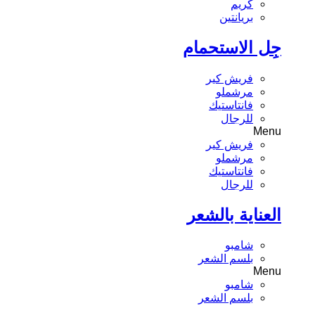
كريم
بريانتين
جِل الاستحمام
فريش كير
مرشملو
فانتاستيك
للرجال
Menu
فريش كير
مرشملو
فانتاستيك
للرجال
العناية بالشعر
شامبو
بلسم الشعر
Menu
شامبو
بلسم الشعر