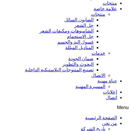
منتجات
علامة خاصة
منتجات
الصابون السائل
جل الشعر
الشامبوهات ومكيفات الشعر
جل الاستحمام
غسول اليد والجسم
المناديل المبللة
خدمات
ضمان الجودة
البحوث والتطوير
تصنيع المنتوجات البلاستيكية الداخلية
الاتصال
حياة مهنية
المسيرة المهنية
إعلانات
اتصال
Menu
الصفحة الرئيسية
من نحن
تاريخ الشركة