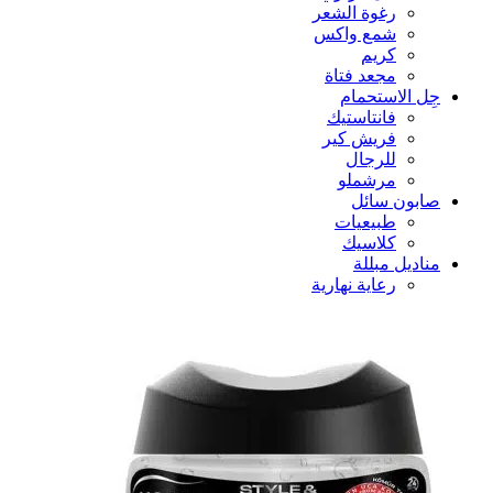
رغوة الشعر
شمع واكس
كريم
مجعد فتاة
جِل الاستحمام
فانتاستيك
فريش كير
للرجال
مرشملو
صابون سائل
طبيعيات
كلاسيك
مناديل مبللة
رعاية نهارية