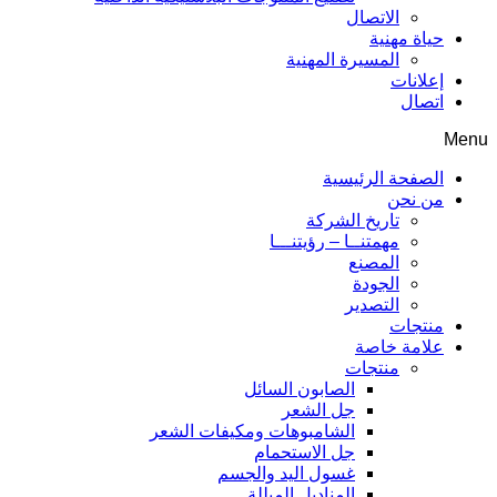
الاتصال
حياة مهنية
المسيرة المهنية
إعلانات
اتصال
Menu
الصفحة الرئيسية
من نحن
تاريخ الشركة
مهمتنــا – رؤيتنـــا
المصنع
الجودة
التصدير
منتجات
علامة خاصة
منتجات
الصابون السائل
جل الشعر
الشامبوهات ومكيفات الشعر
جل الاستحمام
غسول اليد والجسم
المناديل المبللة