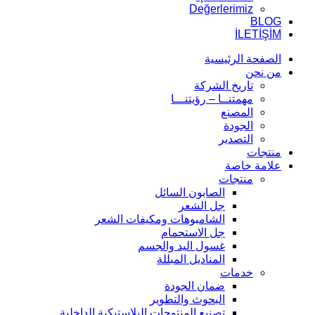
Değerlerimiz
BLOG
İLETİŞİM
الصفحة الرئيسية
من نحن
تاريخ الشركة
مهمتنــا – رؤيتنـــا
المصنع
الجودة
التصدير
منتجات
علامة خاصة
منتجات
الصابون السائل
جل الشعر
الشامبوهات ومكيفات الشعر
جل الاستحمام
غسول اليد والجسم
المناديل المبللة
خدمات
ضمان الجودة
البحوث والتطوير
تصنيع المنتوجات البلاستيكية الداخلية