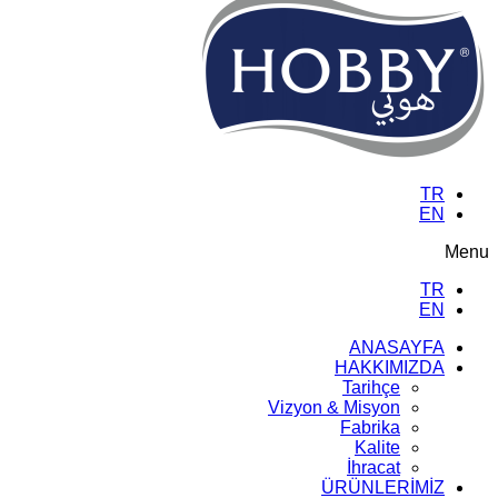
TR
EN
Menu
TR
EN
ANASAYFA
HAKKIMIZDA
Tarihçe
Vizyon & Misyon
Fabrika
Kalite
İhracat
ÜRÜNLERİMİZ